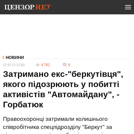
НОВИНИ
4 782
6
17.07.17 17:53
Затримано екс-"беркутівця",
якого підозрюють у побитті
активістів "Автомайдану", -
Горбатюк
Правоохоронці затримали колишнього
співробітника спецпідрозділу "Беркут" за