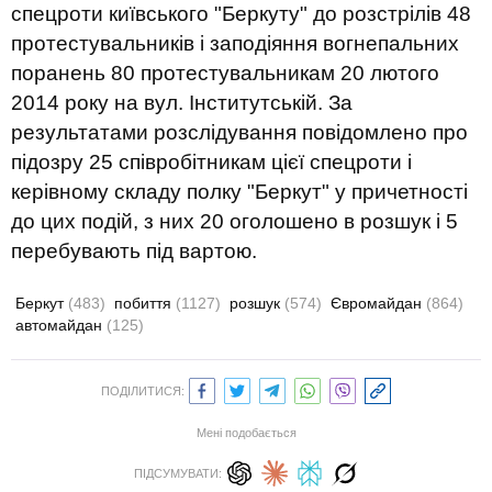
спецроти київського "Беркуту" до розстрілів 48
протестувальників і заподіяння вогнепальних
поранень 80 протестувальникам 20 лютого
2014 року на вул. Інститутській. За
результатами розслідування повідомлено про
підозру 25 співробітникам цієї спецроти і
керівному складу полку "Беркут" у причетності
до цих подій, з них 20 оголошено в розшук і 5
перебувають під вартою.
Беркут
(483)
побиття
(1127)
розшук
(574)
Євромайдан
(864)
автомайдан
(125)
ПОДІЛИТИСЯ:
Мені подобається
ПІДСУМУВАТИ: