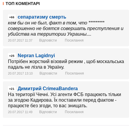
ТОП КОМЕНТАРІ
сепаратизму смерть
+66
кем бы он не был, факт в том, что *********
совершенно не боятся совершать преступления и
убийства на территории Украины....
Відповісти
Посилання
20.07.2017 11:37
Nepran Lagidnyi
+25
Потрібен жорсткий візовий режим , щоб москальська
падаль не лізла в Україну.
Відповісти
Посилання
20.07.2017 13:10
Димитрий CrimeaBandera
+21
На території Чечні. Усі агенти ФСБ працюють тільки
за згодою Кадирова. Їх поставили перед фактом -
працюєте без згоди, то вас знищать.
Відповісти
Посилання
20.07.2017 11:49