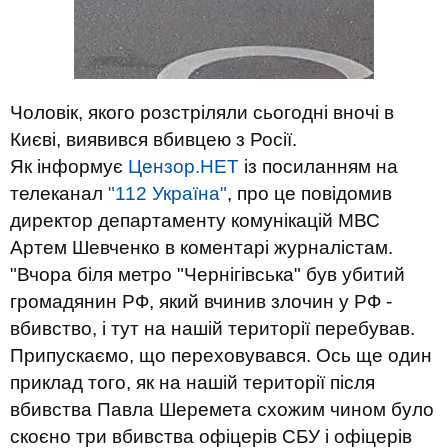
Чоловік, якого розстріляли сьогодні вночі в
Києві, виявився вбивцею з Росії.
Як інформує
Цензор.НЕТ
із посиланням на
телеканал
"112 Україна"
, про це повідомив
директор департаменту комунікацій МВС
Артем Шевченко в коментарі журналістам.
"Вчора біля метро "Чернігівська" був убитий
громадянин РФ, який вчинив злочин у РФ -
вбивство, і тут на нашій території перебував.
Припускаємо, що переховувався. Ось ще один
приклад того, як на нашій території після
вбивства Павла Шеремета схожим чином було
скоєно три вбивства офіцерів СБУ і офіцерів