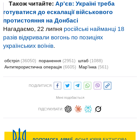
Також читайте:
Ар'єв: Україні треба
готуватися до ескалації військового
протистояння на Донбасі
Нагадаємо, 22 липня
російські найманці 18
разів відкривали вогонь по позиціях
українських воїнів
.
обстріл
(36050)
поранення
(2951)
штаб
(1088)
Антитерористична операція
(6605)
Мар’їнка
(561)
ПОДІЛИТИСЯ:
Мені подобається
ПІДСУМУВАТИ: