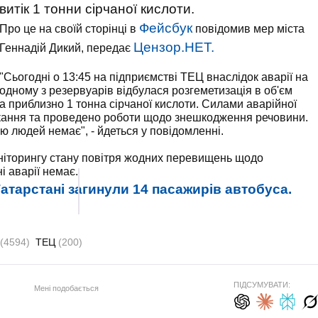
витік 1 тонни сірчаної кислоти.
Фейсбук
Про це на своїй сторінці в
повідомив мер міста
Цензор.НЕТ.
Геннадій Дикий, передає
"Сьогодні о 13:45 на підприємстві ТЕЦ внаслідок аварії на
одному з резервуарів відбулася розгеметизація в об'єм
а приблизно 1 тонна сірчаної кислоти. Силами аварійної
ікання та проведено роботи щодо знешкодження речовини.
ю людей немає", - йдеться у повідомленні.
оніторингу стану повітря жодних перевищень щодо
і аварії немає.
атарстані загинули 14 пасажирів автобуса.
(4594)
ТЕЦ
(200)
ПІДСУМУВАТИ:
Мені подобається