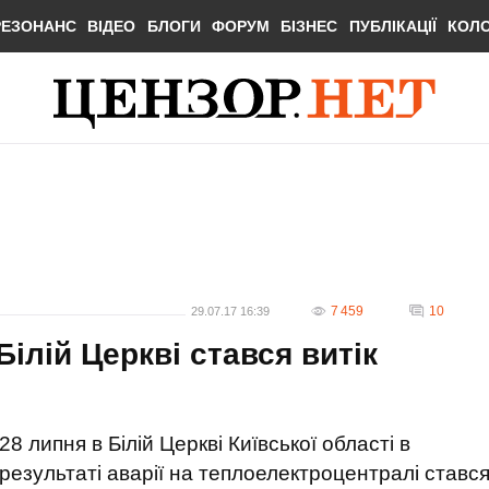
РЕЗОНАНС
ВІДЕО
БЛОГИ
ФОРУМ
БІЗНЕС
ПУБЛІКАЦІЇ
КОЛ
7 459
10
29.07.17 16:39
Білій Церкві стався витік
28 липня в Білій Церкві Київської області в
результаті аварії на теплоелектроцентралі ставс