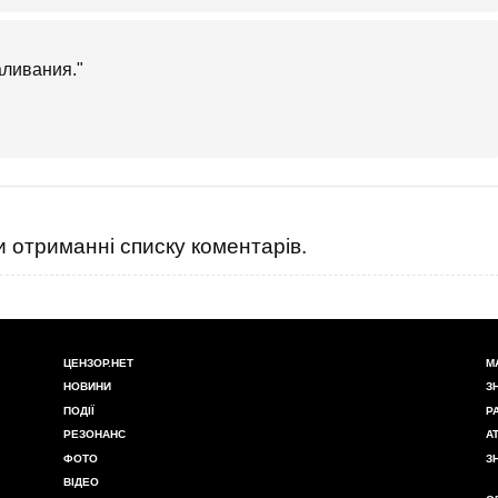
аливания."
 отриманні списку коментарів.
ЦЕНЗОР.НЕТ
М
НОВИНИ
З
ПОДІЇ
Р
РЕЗОНАНС
А
ФОТО
З
ВІДЕО