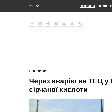
НОВИНИ
ПОДІЇ
УКР
ENG
РУС
НОВИНИ
Через аварію на ТЕЦ у 
сірчаної кислоти