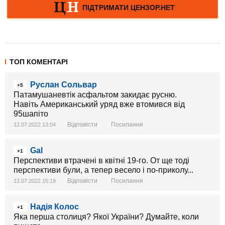
ТОП КОМЕНТАРІ
Руслан Сольвар
+5
Патамушаневтік асфальтом закидає русню.
Навіть Американський уряд вже втомився від
95шапіто
Відповісти
Посилання
12.07.2022 13:04
Gal
+1
Перспективи втрачені в квітні 19-го. От ще тоді
перспективи були, а тепер весело і по-приколу...
Відповісти
Посилання
12.07.2022 15:19
Надія Колос
+1
Яка перша столиця? Якої України? Думайте, коли