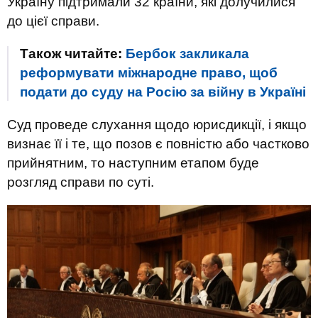
Україну підтримали 32 країни, які долучилися
до цієї справи.
Також читайте:
Бербок закликала
реформувати міжнародне право, щоб
подати до суду на Росію за війну в Україні
Суд проведе слухання щодо юрисдикції, і якщо
визнає її і те, що позов є повністю або частково
прийнятним, то наступним етапом буде
розгляд справи по суті.