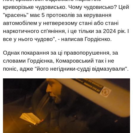
криворізьке чудовисько. Чому чудовисько? Цей
"красень" має 5 протоколів за керування
автомобілем у нетверезому стані або стані
наркотичного сп'яніння, і це тільки за 2024 рік. І
все у нього чудово", - написав Гордієнко.
Однак покарання за ці правопорушення, за
словами Гордієнка, Комаровський так і не
поніс, адже "його негідники-судді відмазували".