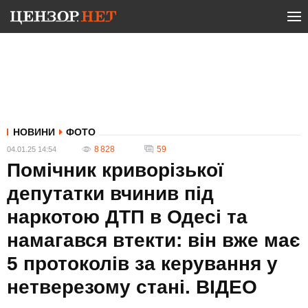
НОВИНИ
ФОТО
8 828
59
04.01.25 14:54
Помічник криворізької
депутатки вчинив під
наркотою ДТП в Одесі та
намагався втекти: він вже має
5 протоколів за керування у
нетверезому стані. ВIДЕО