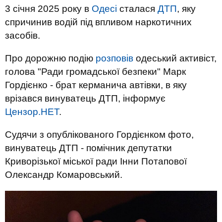
3 січня 2025 року в
Одесі
сталася
ДТП
, яку
спричинив водій під впливом наркотичних
засобів.
Про дорожню подію
розповів
одеський активіст,
голова "Ради громадської безпеки" Марк
Гордієнко - брат керманича автівки, в яку
врізався винуватець ДТП, інформує
Цензор.НЕТ
.
Судячи з опублікованого Гордієнком фото,
винуватець ДТП - помічник депутатки
Криворізької міської ради Інни Потапової
Олександр Комаровський.