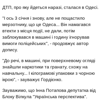
ДТП, про яку йдеться наразі, сталася в Одесі.
"І ось 3 січня і знову, але не пощастило
мерзотнику, що це Одеса... Він намагався
втекти з місця події, не дали, потім
заблокувався в машині і годину ігнорував
вимоги поліцейських", - продовжує автор
допису.
"До речі, в машині, при поверхневому огляді
знайшли наркотики та гранату, схожу на
навчальну... І кілограмові упаковки з чорною
ікрою", - зауважує Гордієнко.
Зауважимо, що Інна Потапова депутатка від
Блоку Вілкула "Українська перспектива".