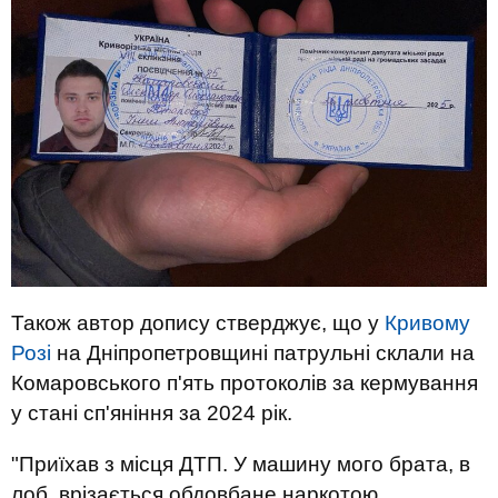
Також автор допису стверджує, що у
Кривому
Розі
на Дніпропетровщині патрульні склали на
Комаровського п'ять протоколів за кермування
у стані сп'яніння за 2024 рік.
"Приїхав з місця ДТП. У машину мого брата, в
лоб, врізається обдовбане наркотою