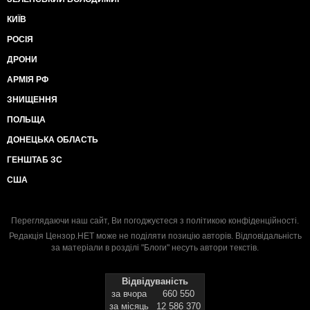
КИЇВ
РОСІЯ
ДРОНИ
АРМІЯ РФ
ЗНИЩЕННЯ
ПОЛЬЩА
ДОНЕЦЬКА ОБЛАСТЬ
ГЕНШТАБ ЗС
США
Переглядаючи наш сайт, Ви погоджуєтеся з
політикою конфіденційності
.
Редакція Цензор.НЕТ може не поділяти позицію авторів. Відповідальність
за матеріали в розділі "Блоги" несуть автори текстів.
Відвідуваність
за вчора
660 550
за місяць
12 586 370