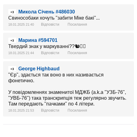
Микола Січень #486030
+3
Свинособаки хочуть "забити Міке бакі"...
Відповісти
Посилання
18.01.2025 21:40
Марина #594701
+3
Твердий знак у маркуванні??🐿🤦‍♀️
Відповісти
Посилання
18.01.2025 21:44
George Highbaud
+3
"Єр", здається так воно в них називається
фонетично.
У повідомленнях знаменитої МДЖБ (a.k.a "УЗБ-76",
"УВБ-76") така транскрипція теж регулярно звучить.
Там передають "пачками" по 4 літери.
Відповісти
Посилання
18.01.2025 21:53