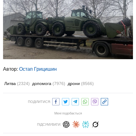
Автор:
Остап Грицишин
Литва
(2324)
допомога
(7976)
дрони
(8566)
ПОДІЛИТИСЯ:
Мені подобається
ПІДСУМУВАТИ: