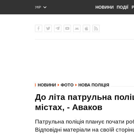
НОВИНИ
ПОДІЇ
УКР
ENG
РУС
НОВИНИ
ФОТО
НОВА ПОЛІЦІЯ
До літа патрульна полі
містах, - Аваков
Патрульна поліція планує почати роб
Відповідні матеріали на своїй сторін