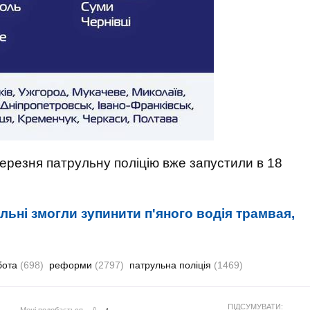
ерезня патрульну поліцію вже запустили в 18
ульні змогли зупинити п'яного водія трамвая,
бота
(698)
реформи
(2797)
патрульна поліція
(1469)
ПІДСУМУВАТИ:
Мені подобається