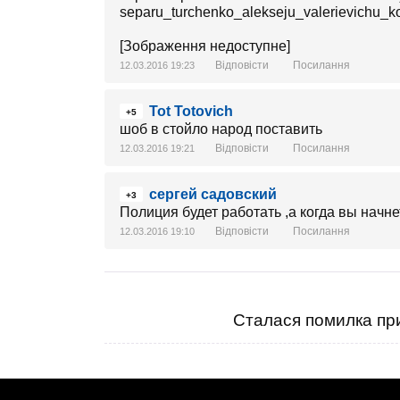
separu_turchenko_alekseju_valerievichu_kot
[Зображення недоступне]
Відповісти
Посилання
12.03.2016 19:23
Tot Totovich
+5
шоб в стойло народ поставить
Відповісти
Посилання
12.03.2016 19:21
сергей садовский
+3
Полиция будет работать ,а когда вы начн
Відповісти
Посилання
12.03.2016 19:10
Сталася помилка при