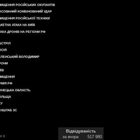
НИЩЕННЯ РОСІЙСЬКИХ ОКУПАНТІВ
АСОВАНИЙ КОМБІНОВАНИЙ УДАР
НИЩЕННЯ РОСІЙСЬКОЇ ТЕХНІКИ
АКЕТНА АТАКА НА КИЇВ
ТАКА ДРОНІВ НА РЕГІОНИ РФ
БСТРІЛ
ОСІЯ
ЕЛЕНСЬКИЙ ВОЛОДИМИР
РОНИ
ИЇВ
НИЩЕННЯ
РМІЯ РФ
ОНЕЦЬКА ОБЛАСТЬ
ОЛЬЩА
СУ
ЕНШТАБ ЗС
Відвідуваність
и в
за вчора
517 980