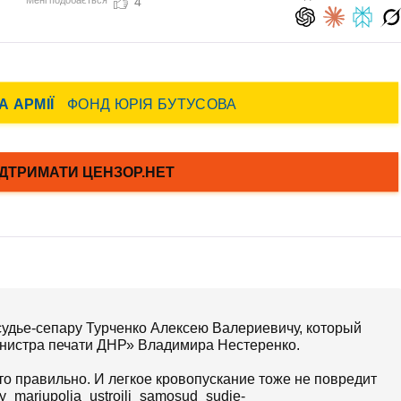
4
удье-сепару Турченко Алексею Валериевичу, который
инистра печати ДНР» Владимира Нестеренко.
то правильно. И легкое кровопускание тоже не повредит
isty_mariupolja_ustroili_samosud_sudje-