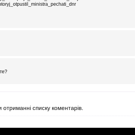
oryj_otpustil_ministra_pechati_dnr
ете?
 отриманні списку коментарів.