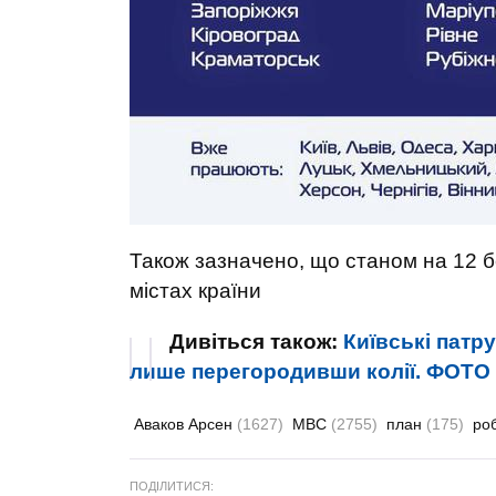
Також зазначено, що станом на 12 б
містах країни
Дивіться також:
Київські патр
лише перегородивши колії. ФОТО
Аваков Арсен
(1627)
МВС
(2755)
план
(175)
ро
ПОДІЛИТИСЯ: