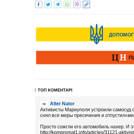
ТОП КОМЕНТАРІ
Alter Nator
+6
Активисты Мариуполя устроили самосуд с
снял все меры пресечения и отпустил«м
Просто сожгли его автомобиль нахер. И э
http://kompromat1.info/articles/31121-aktiv