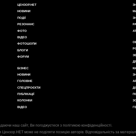
ЦЕНЗОР.НЕТ
З
НОВИНИ
М
ПОДІЇ
З
РЕЗОНАНС
Р
ФОТО
А
ВІДЕО
О
ФОТОШОПИ
Р
БЛОГИ
З
ФОРУМ
Д
БІЗНЕС
К
НОВИНИ
З
ГОЛОВНЕ
А
СПЕЦПРОЄКТИ
Д
ПУБЛІКАЦІЇ
П
КОЛОНКИ
З
ВІДЕО
Г
даючи наш сайт, Ви погоджуєтеся з
політикою конфіденційності
.
я Цензор.НЕТ може не поділяти позицію авторів. Відповідальність за матеріал