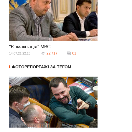
и
"Єрмакізація" МВС
22 717
61
14.07.21 22:13
ФОТОРЕПОРТАЖІ ЗА ТЕГОМ