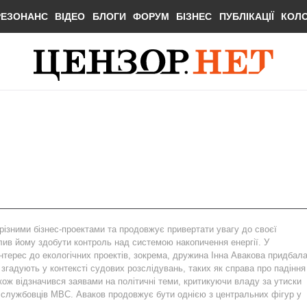
РЕЗОНАНС
ВІДЕО
БЛОГИ
ФОРУМ
БІЗНЕС
ПУБЛІКАЦІЇ
КОЛ
різними бізнес-проектами та продовжує привертати увагу до своєї
ив йому здобути контроль над системою накопичення енергії. У
нтерес до екологічних проектів, зокрема, дружина Інна Авакова придбал
згадують у контексті судових розслідувань, таких як справа про падіння
кож відзначився заявами на політичні теми, критикуючи владу за утиски
 службовців МВС. Аваков продовжує бути однією з центральних фігур у