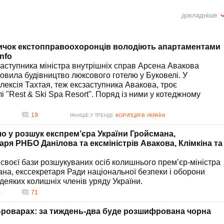
докладніше
їни, займається бізнесом у сфері екології. Його родина придбала кілька
ий фонд, який належить його дружині Інні Аваковій. Це свідчить про
ичок екстопправоохоронців володіють апартаментами
кова?
Info
 його перебування на посаді міністра внутрішніх справ. Зокрема, його
аступника міністра внутрішніх справ Арсена Авакова
оварах та у справах про корупцію і хабарництво, які проходили під час
овила будівництво люксового готелю у Буковелі. У
лексія Тахтая, теж ексзаступника Авакова, троє
?
і "Rest & Ski Spa Resort". Поряд із ними у котеджному
в Україні. Він критикує владу за утиски свободи слова та вважає, що
арними тенденціями, з яких важко вийти. Також Аваков акцентує на
6
19
РАНІШЕ У ТРЕНДІ:
КОРУПЦІЯ В УКРАЇНІ
 часів Авакова?
о у розшук експрем’єра України Гройсмана,
 керування Арсена Авакова, брали участь у декількох судових справах.
ря РНБО Данілова та ексміністрів Авакова, Клімкіна та
коштами та отриманні неправомірної вигоди. Деякі з них також
 своєї бази розшукуваних осіб колишнього прем’єр-міністра
ає Аваков?
а, екссекретаря Ради національної безпеки і оборони
окрема він отримав дозвіл Антимонопольного комітету на контроль над
деяких колишніх членів уряду України.
накопичення енергії. Це наводить на думку, що Аваков виділяє особлив
0
71
и.
Броварах: за тиждень-два буде розшифрована чорна