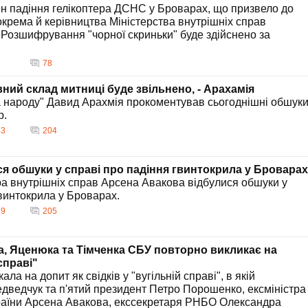
н падіння гелікоптера ДСНС у Броварах, що призвело до
окрема й керівництва Міністерства внутрішніх справ
. Розшифрування "чорної скриньки" буде здійснено за
5
78
вний склад митниці буде звільнено, - Арахамія
а народу" Давид Арахмія прокоментував сьогоднішні обшук
р.
43
204
я обшуки у справі про падіння гвинтокрила у Броварах
ра внутрішніх справ Арсена Авакова відбулися обшуки у
гвинтокрила у Броварах.
19
205
а, Яценюка та Тімченка СБУ повторно викликає на
справі"
а на допит як свідків у "вугільній справі", в якій
дведчук та п'ятий президент Петро Порошенко, ексміністра
раїни Арсена Авакова, екссекретаря РНБО Олександра