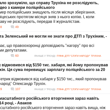
ало зрозуміло, що справу Трухіна не розслідують,
ідео з камери поліцейського
мер поліцейських знищують після місяця зберігання.
ліцеських протягом місяця зняв з нього копію. І, коли
ву не розслідують, передав її журналістам.
58
49
а Зеленський не могли не знати про ДТП з Трухіним, -
є, що правоохоронці доповідають "нагору" про всі
ми депутатами.
8
60
РАНІШЕ У ТРЕНДІ:
П'ЯНА ДТП "СЛУГИ НАРОДУ" ТРУХІНА
відмовився від $150 тис. хабаря, які йому пропонував
хін. Ця сума перевищує зарплату поліцейського за 20
етрик відмовився від хабаря у $150 тис., який пропонував
народ" Олександр Трухін.
79
107
РАНІШЕ У ТРЕНДІ:
П'ЯНА ДТП "СЛУГИ НАРОДУ" ТРУХІНА
масштабного російського вторгнення зараз навіть
14 році, - Аваков
асштабного російського вторгнення зараз навіть вища, ніж