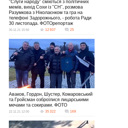
"Слуги народу" сміються з політичних
мемів, вихід Сохи із "СН", розмова
Разумкова з Ніколаєнком та гра на
телефоні Задорожнього, - робота Ради
30 листопада. ФОТОрепортаж
12 937
25
30.11.21 15:50
Аваков, Гордон, Шустер, Комаровський
та Гройсман озброїлися лицарськими
мечами та сокирами. ФОТО
35 322
169
22.11.21 12:00