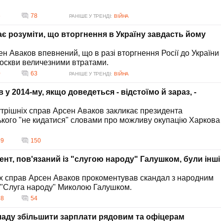
6
78
РАНІШЕ У ТРЕНДІ:
ВІЙНА
ає розуміти, що вторгнення в Україну завдасть йому
н Аваков впевнений, що в разі вторгнення Росії до України
оскви величезними втратами.
0
63
РАНІШЕ У ТРЕНДІ:
ВІЙНА
 у 2014-му, якщо доведеться - відстоїмо й зараз, -
утрішніх справ Арсен Аваков закликає президента
кого "не кидатися" словами про можливу окупацію Харкова
89
150
ент, пов'язаний із "слугою народу" Галушком, були інші
іх справ Арсен Аваков прокоментував скандал з народним
ї "Слуга народу" Миколою Галушком.
78
54
ладу збільшити зарплати рядовим та офіцерам