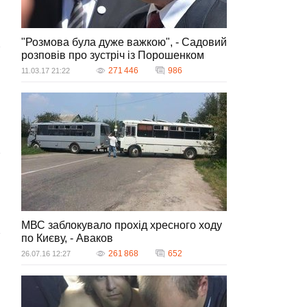
"Розмова була дуже важкою", - Садовий
розповів про зустріч із Порошенком
271 446
986
11.03.17 21:22
МВС заблокувало прохід хресного ходу
по Києву, - Аваков
261 868
652
26.07.16 12:27