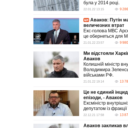
була у 2014 році.
9 28
22.01.22 13:15
Аваков: Путін м
величезних втрат
Екс-голова МВС Арсе
це обернеться для М
9 98
21.01.22 23:57
Ми відстояли Харків
Аваков
Колишній міністр вн
Володимира Зеленсь
військами РФ.
13 7
21.01.22 19:14
Це не єдиний інцид
епізоди, - Аваков
Ексміністр внутрішн
депутатом із фракці
13 8
22.12.21 17:58
Аваков закликав в