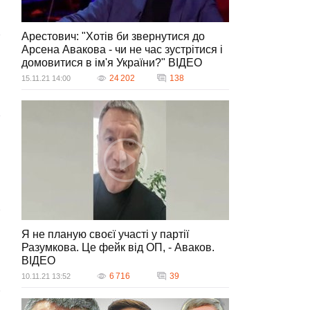
Арестович: "Хотів би звернутися до
Арсена Авакова - чи не час зустрітися і
домовитися в ім'я України?" ВIДЕО
24 202
138
15.11.21 14:00
Я не планую своєї участі у партії
Разумкова. Це фейк від ОП, - Аваков.
ВIДЕО
6 716
39
10.11.21 13:52