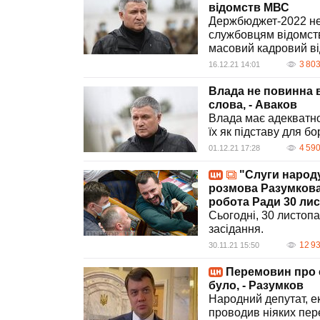
відомств МВС
Держбюджет-2022 не
службовцям відомств
масовий кадровий від
3 80
16.12.21 14:01
Влада не повинна 
слова, - Аваков
Влада має адекватно
їх як підставу для б
4 59
01.12.21 17:28
"Слуги народу
розмова Разумкова 
робота Ради 30 ли
Сьогодні, 30 листоп
засідання.
12 9
30.11.21 15:50
Перемовин про 
було, - Разумков
Народний депутат, е
проводив ніяких пе