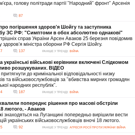
м'єра, голову політради партії "Народний" фронт" Арсенія
3
87
про погіршення здоров'я Шойгу та заступника
бу ЗС РФ: "Симптоми в обох абсолютно однакові"
утрішніх справ України Арсен Аваков 25 березня повідомив
у здоров'я міністра оборони РФ Сергія Шойгу.
57
137
РАНІШЕ У ТРЕНДІ:
ВІЙНА
а українські військові керівники включені Слідкомом
ливо розшукуваних. ВIДЕО
 притягнути до кримінальної відповідальності низку
ків та військовослужбовців за "вбивства мирних громадян
ької народних республік".
94
187
РАНІШЕ У ТРЕНДІ:
ВІЙНА
хвалили попереднє рішення про масові обстріли
18 лютого, - Аваков
 які знаходяться на Луганщині попередньо вирішили вести
цій українських військовослужбовців вночі 18 лютого.
95
92
РАНІШЕ У ТРЕНДІ:
АГРЕСІЯ РОСІЇ ПРОТИ УКРАЇНИ
ВІЙНА