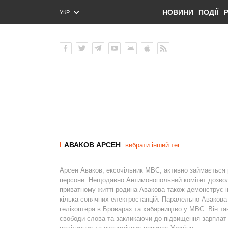
НОВИНИ
ПОДІЇ
УКР
ENG
РУС
АВАКОВ АРСЕН
вибрати інший тег
Арсен Аваков, ексочільник МВС, активно займається 
персони. Нещодавно Антимонопольний комітет дозвол
приватному житті родина Авакова також демонструє і
кілька сонячних електростанцій. Паралельно Авакова 
гелікоптера в Броварах та хабарництво у МВС. Він та
свободи слова та закликаючи до підвищення зарплат