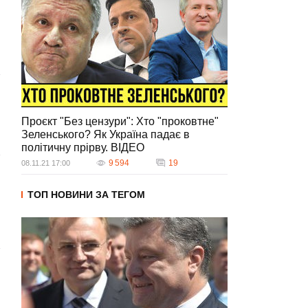
Проєкт "Без цензури": Хто "проковтне"
Зеленського? Як Україна падає в
політичну прірву. ВIДЕО
9 594
19
08.11.21 17:00
ТОП НОВИНИ ЗА ТЕГОМ