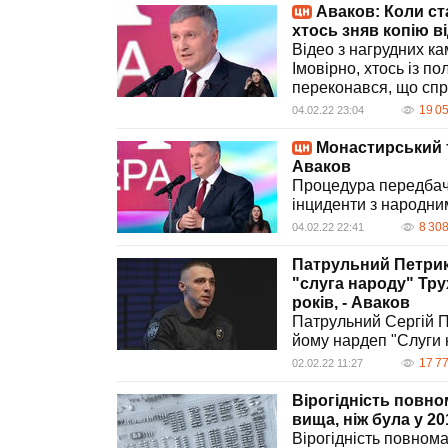
Аваков: Коли ст
хтось зняв копію в
Відео з нагрудних ка
Імовірно, хтось із по
переконався, що спра
19 0
04.02.22 23:04
Монастирський т
Аваков
Процедура передбача
інциденти з народни
8 30
04.02.22 22:41
Патрульний Петрик 
"слуга народу" Тру
років, - Аваков
Патрульний Сергій П
йому нардеп "Слуги 
17 7
02.02.22 11:27
Вірогідність повно
вища, ніж була у 20
Вірогідність повном