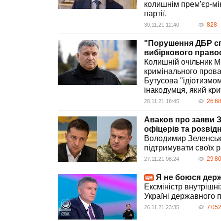
колишнім прем'єр-м
партії.
828
30.11.21 12:40
"Порушення ДБР спр
вибіркового правос
Колишній очільник 
кримінального пров
Бутусова "ідіотизмо
інакодумця, який кри
26 6
28.11.21 18:45
Аваков про заяви 
офіцерів та розвід
Володимир Зеленськ
підтримувати своїх ро
29 8
27.11.21 08:24
Я не боюся держ
Ексміністр внутрішн
Україні державного 
7 05
26.11.21 23:35