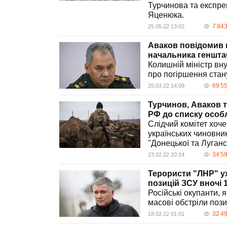
Турчинова та експре
Яценюка.
7 84
25.05.22 13:02
Аваков повідомив 
начальника геншта
Колишній міністр вн
про погіршення стан
69 5
25.03.22 14:09
Турчинов, Аваков т
РФ до списку особ
Слідчий комітет хоче
українських чиновни
"Донецької та Луганс
34 5
23.02.22 20:14
Терористи "ЛНР" у
позицій ЗСУ вночі 
Російські окупанти,
масові обстріли пози
32 4
18.02.22 01:01