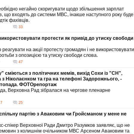
обхідно негайно скоригувати щодо збільшення зарплат
, що входять до системи МВС, інакше наступного року буде
тік фахівців.
3
33
використовувати протести як привід до утиску свободи
 реагувати на акції протесту громадян і не використовувати
оротьби з опозицією та утиску свободи слова.
0
47
" сміються з політичних мемів, вихід Сохи із "СН",
з Ніколаєнком та гра на телефоні Задорожнього, -
стопада. ФОТОрепортаж
ада, Верховна Рад зібралася на чергове пленарне
37
25
спільну партію з Аваковим чи Гройсманом у мене не
кс-спікер Верховної Ради Дмитро Разумков заявляє, що не
ремовин з колишнім очільником МВС Арсеном Аваковим та