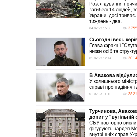
Розслідування причи
загибелі 14 людей, з
України, досі триває
тиждень - два.
3 75
04.02.23 15:55
Сьогодні весь кері
Глава фракції "Слуг
низки осіб та структу
30 1
01.02.23 12:14
В Авакова відбулис
У колишнього мініст
справі про падіння 
28 2
01.02.23 11:11
Турчинова, Аваков
допит у "вугільній 
СБУ повторно викликал
фігурують нардеп Ме
внутрішніх справ Ук