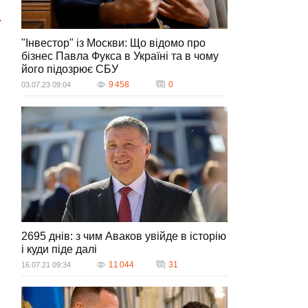
"Інвестор" із Москви: Що відомо про
бізнес Павла Фукса в Україні та в чому
його підозрює СБУ
9 458
0
03.07.23 09:04
2695 днів: з чим Аваков увійде в історію
і куди піде далі
у
11 044
31
16.07.21 09:34