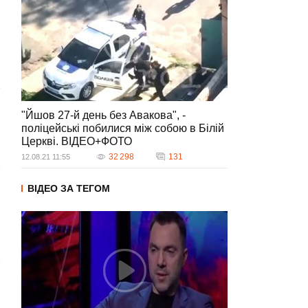
"Йшов 27-й день без Авакова", -
поліцейські побилися між собою в Білій
Церкві. ВІДЕО+ФОТО
32 298
131
12.08.21 11:55
ВІДЕО ЗА ТЕГОМ