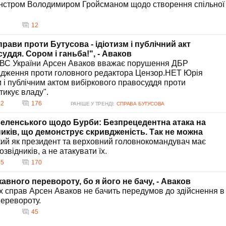
інстром Володимиром Гройсманом щодо створення спільної
12
ави проти Бутусова - ідіотизм і публічний акт
уддя. Сором і ганьба!", - Аваков
МВС України Арсен Аваков вважає порушення ДБР
адження проти головного редактора Цензор.НЕТ Юрія
м і публічним актом вибіркового правосуддя проти
тикує владу".
82
176
РАНІШЕ У ТРЕНДІ:
СПРАВА БУТУСОВА
Зеленського щодо Бурби: Безпрецедентна атака на
ників, що демонструє скривдженість. Так не можна
ий як президент та верховний головнокомандувач має
звідників, а не атакувати їх.
05
170
авного перевороту, бо я його не бачу, - Аваков
іх справ Арсен Аваков не бачить передумов до здійснення в
перевороту.
2
45