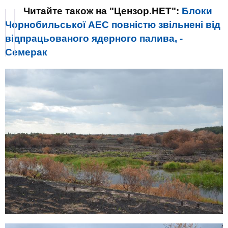
Читайте також на "Цензор.НЕТ":
Блоки
Чорнобильської АЕС повністю звільнені від
відпрацьованого ядерного палива, -
Семерак