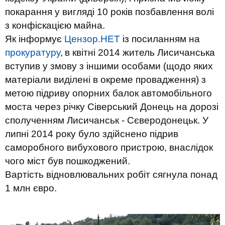
покарання у вигляді 10 років позбавлення волі
з конфіскацією майна.
Як інформує
Цензор.НЕТ
із посиланням на
прокуратуру
,
в квітні 2014 житель Лисичанська
вступив у змову з іншими особами (щодо яких
матеріали виділені в окреме провадження) з
метою підриву опорних балок автомобільного
моста через річку Сіверський Донець на дорозі
сполученням Лисичанськ - Сєверодонецьк. У
липні 2014 року було здійснено підрив
саморобного вибухового пристрою, внаслідок
чого міст був пошкоджений.
Вартість відновлювальних робіт сягнула понад
1 млн євро.