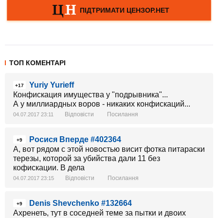
ТОП КОМЕНТАРІ
Yuriy Yurieff
+17
Конфискация имущества у "подрывника"...
А у миллиардных воров - никаких конфискаций...
Відповісти
Посилання
04.07.2017 23:11
Росися Вперде #402364
+9
А, вот рядом с этой новостью висит фотка питараски
терезы, которой за убийства дали 11 без
кофискации. В дела
Відповісти
Посилання
04.07.2017 23:15
Denis Shevchenko #132664
+9
Ахренеть, тут в соседней теме за пытки и двоих