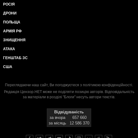
РОСІЯ
ДРОНИ
ПОЛЬЩА
АРМІЯ РФ
ЗНИЩЕННЯ
АТАКА
ГЕНШТАБ ЗС
США
Переглядаючи наш сайт, Ви погоджуєтеся з
політикою конфіденційності
.
Редакція Цензор.НЕТ може не поділяти позицію авторів. Відповідальність
за матеріали в розділі "Блоги" несуть автори текстів.
Відвідуваність
за вчора
657 660
за місяць
12 586 370