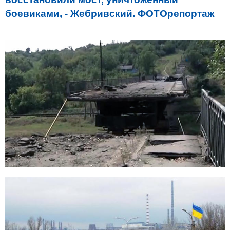
боевиками, - Жебривский. ФОТОрепортаж