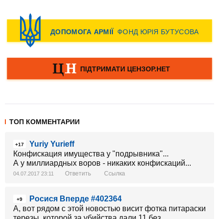
ТОП КОММЕНТАРИИ
Yuriy Yurieff
+17
Конфискация имущества у "подрывника"...
А у миллиардных воров - никаких конфискаций...
Ответить
Ссылка
04.07.2017 23:11
Росися Вперде #402364
+9
А, вот рядом с этой новостью висит фотка питараски
терезы, которой за убийства дали 11 без