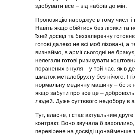
здобувати все – від набоїв до мін.
Пропозицію народжує в тому числі і 
Навіть якщо обійтися без лірики та 
їхній досвід та беззаперечну готовн
готові далеко не всі мобілізовані, а 
визнаймо, в армії сьогодні не браку
нелегали готові ризикувати коштов
поранених з нуля – у той час, як в 
шматок металобрухту без нічого. І т
нормальну медичну машину – бо ж н
якщо забути про все це – добровольц
людей. Дуже суттєвого недобору в ар
Тут, власне, і стає актуальним дру
контракт. Воно звучала б захопливо
перевірене на досвіді щонайменше тр