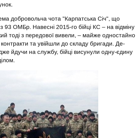
унок.
ма добровольча чота "Карпатська Січ", що
із 93 ОМБр. Навесні 2015-го бійці КС – на відміну
який тоді з передової вивели, – майже одностайно
контракти та увійшли до складу бригади. Де-
дже йдучи на службу, бійці висунули одну-єдину
ділом.