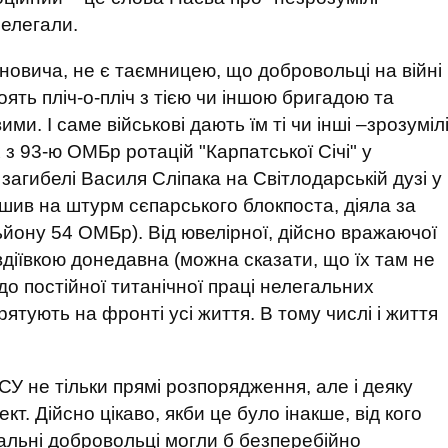
нелегали.
вановича, не є таємницею, що добровольці на війні
ять пліч-о-пліч з тією чи іншою бригадою та
ими. І саме військові дають їм ті чи інші –зрозуміл
 з 93-ю ОМБр ротацій "Карпатської Січі" у
агибелі Василя Сліпака на Світлодарській дузі у
рушив на штурм сєпарського блокпоста, діяла за
ону 54 ОМБр). Від ювелірної, дійсно вражаючої
вдіївкою донедавна (можна сказати, що їх там не
 до постійної титанічної праці нелегальних
 рятують на фронті усі життя. В тому числі і життя
СУ не тільки прямі розпорядження, але і деяку
ект. Дійсно цікаво, якби це було інакше, від кого
альні добровольці могли б безперебійно