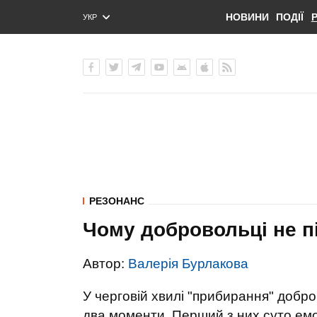
НОВИНИ
ПОДІЇ
УКР
ENG
РУС
РЕЗОНАНС
Чому добровольці не п
Автор:
Валерія Бурлакова
У черговій хвилі "прибирання" добр
два моменти. Перший з них суто емо