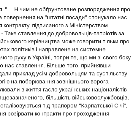
я. "… Нічим не обґрунтоване розпорядження про
 повернення на "штатні посади" спонукало нас
 контракту, підписаного з Міністерством
. - Таке ставлення до добровольців-патріотів за
військового керівництва може говорити тільки про
етах політиків і направлене на системне
го руху в Україні, попри те, що ми зі свого боку
до нас ставлення. Більше того, прийнявши
одали приклад усім добровольцям та суспільству
ргію на поборювання зовнішнього ворога
лювали в життя гасло українських націоналістів
вищезазначеного, більшість військовослужбовців,
егалізовуються під прапором "Карпатської Січі",
ня розірвати контракти про проходження