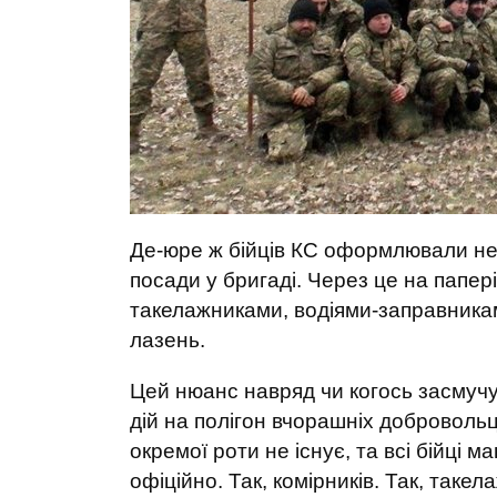
Де-юре ж бійців КС оформлювали не у
посади у бригаді. Через це на папер
такелажниками, водіями-заправника
лазень.
Цей нюанс навряд чи когось засмучу
дій на полігон вчорашніх добровольц
окремої роти не існує, та всі бійці м
офіційно. Так, комірників. Так, таке