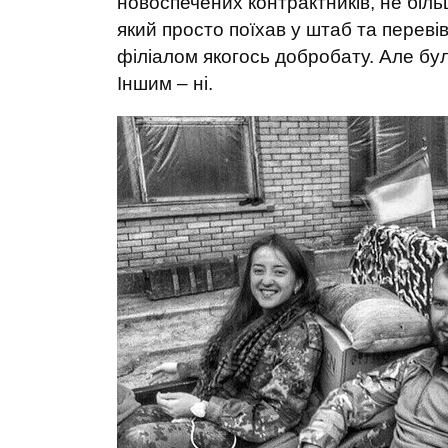
новоспечених контрактників, не біл
який просто поїхав у штаб та перевів
філіалом якогось добробату. Але бу
Іншим – ні.