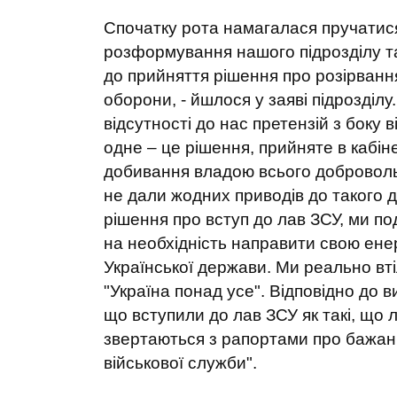
Спочатку рота намагалася пручатис
розформування нашого підрозділу та
до прийняття рішення про розірвання
оборони, - йшлося у заяві підрозділу
відсутності до нас претензій з боку 
одне – це рішення, прийняте в кабін
добивання владою всього добровольчо
не дали жодних приводів до такого 
рішення про вступ до лав ЗСУ, ми п
на необхідність направити свою ене
Української держави. Ми реально вті
"Україна понад усе". Відповідно до 
що вступили до лав ЗСУ як такі, що л
звертаються з рапортами про бажан
військової служби".