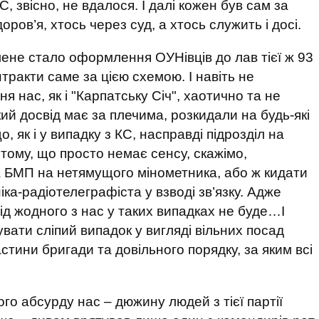
, звісно, не вдалося. І далі кожен був сам за
оров’я, хтось через суд, а хтось служить і досі.
ене стало оформлення ОУНівців до лав тієї ж 93
ракти саме за цією схемою. І навіть не
 нас, як і "Карпатську Січ", хаотично та не
кий досвід має за плечима, розкидали на будь-які
, як і у випадку з КС, насправді підрозділ на
тому, що просто немає сенсу, скажімо,
 БМП на нетямущого мінометника, або ж кидати
ка-радіотелеграфіста у взводі зв’язку. Адже
 від жодного з нас у таких випадках не буде…І
ати сліпий випадок у вигляді вільних посад
стини бригади та довільного порядку, за яким всі
того абсурду нас – дюжину людей з тієї партії