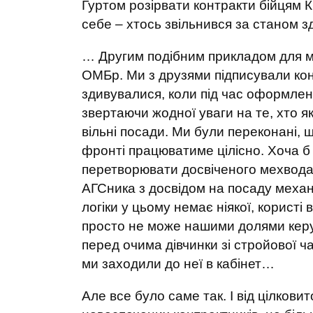
Гуртом розірвати контракти бійцям КС
себе – хтось звільнився за станом зд
… Другим подібним прикладом для м
ОМБр. Ми з друзями підписували конт
здивувалися, коли під час оформлення
звертаючи жодної уваги на те, хто я
вільні посади. Ми були переконані, що
фронті працюватиме цілісно. Хоча б 
перетворювати досвіченого мехвода
АГСника з досвідом на посаду механі
логіки у цьому немає ніякої, користі
просто не може нашими долями керув
перед очима дівчинки зі стройової ча
ми заходили до неї в кабінет…
Але все було саме так. І від цілкови