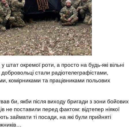
 штат окремої роти, а просто на будь-які вільні
і добровольці стали радіотелеграфістами,
ми, комірниками та працівниками польових
вав би, якби після виходу бригади з зони бойових
ів не поставили перед фактом: відтепер ніякої
ають займати ті посади, на які були прийняті
лажників…