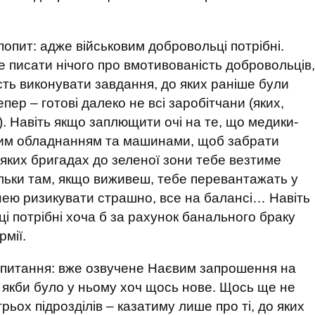
попит: адже військовим добровольці потрібні.
не писати нічого про вмотивованість добровольців,
ість виконувати завдання, до яких раніше були
тепер – готові далеко не всі заробітчани (яких,
є). Навіть якщо заплющити очі на те, що медики-
ним обладнанням та машинами, щоб забрати
деяких бригадах до зеленої зони тебе везтиме
ільки там, якщо виживеш, тебе перевантажать у
ею ризикувати страшно, все на балансі… Навіть
і потрібні хоча б за рахунок банального браку
мії.
ге питання: вже озвучене Наєвим запрошення на
, якби було у ньому хоч щось нове. Щось ще не
ьох підрозділів – казатиму лише про ті, до яких