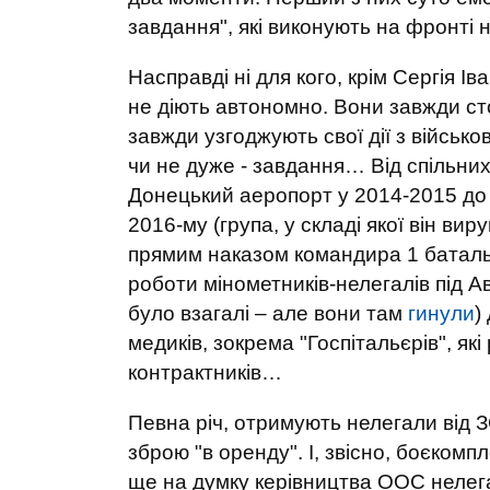
завдання", які виконують на фронті 
Насправді ні для кого, крім Сергія І
не діють автономно. Вони завжди сто
завжди узгоджують свої дії з військов
чи не дуже - завдання… Від спільних
Донецький аеропорт у 2014-2015 до з
2016-му (група, у складі якої він ви
прямим наказом командира 1 батальй
роботи мінометників-нелегалів під А
було взагалі – але вони там
гинули
)
медиків, зокрема "Госпітальєрів", які
контрактників…
Певна річ, отримують нелегали від З
зброю "в оренду". І, звісно, боєкомпл
ще на думку керівництва ООС нелег