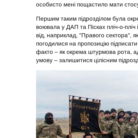
особисто мені пощастило мати стос
Першим таким підрозділом була окре
воювала у ДАП та Пісках пліч-о-пліч 
від, наприклад, "Правого сектора", 
погодилися на пропозицію підписати 
факто – як окрема штурмова рота, а
умову – залишитися цілісним підроз