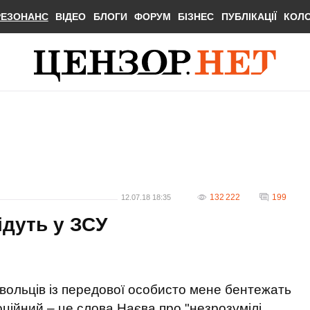
РЕЗОНАНС
ВІДЕО
БЛОГИ
ФОРУМ
БІЗНЕС
ПУБЛІКАЦІЇ
КОЛ
132 222
199
12.07.18 18:35
ідуть у ЗСУ
овольців із передової особисто мене бентежать
ційний – це слова Наєва про "незрозумілі