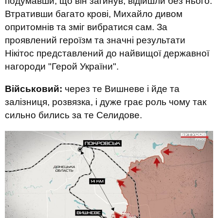
подумавши, що він загинув, відійшли без нього.
Втративши багато крові, Михайло дивом
опритомнів та зміг вибратися сам. За
проявлений героїзм та значні результати
Нікітос представлений до найвищої державної
нагороди "Герой України".
Військовий:
через те Вишневе і йде та
залізниця, розвязка, і дуже грає роль чому так
сильно бились за те Селидове.