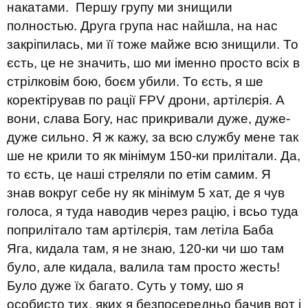
накатами. Першу групу ми знищили
полностью. Друга група нас найшла, на нас
закріпилась, ми її тоже майже всю знищили. То
єсть, це не значить, шо ми іменно просто всіх в
стрілковім бою, боєм убили. То єсть, я ше
коректірував по рації FPV дрони, артілєрія. А
вони, слава Богу, нас прикривали дуже, дуже-
дуже сильно. Я ж кажу, за всю службу мене так
ше не крили то як мінімум 150-ки прилітали. Да,
то єсть, це наші стреляли по етім самим. Я
знав вокруг себе ну як мінімум 5 хат, де я чув
голоса, я туда наводив через рацію, і всьо туда
поприлітало там артілєрія, там летіла Баба
Яга, кидала там, я не знаю, 120-ки чи шо там
було, але кидала, валила там просто жесть!
Було дуже їх багато. Суть у тому, шо я
особисто тих, яких я безпосередньо бачив вот і