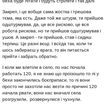
беха буде літати і будуть стріляти і так далі.
Закреп, і це вобще сама жостка і трешова
тєма, яка єсть. Даже той же штурм, ти прийшов
одштурмував, да, це все рисково, це вся
робота рискова, но ти прийшов одштурмував і
ушов. А закреп - ти прийшов, став і сидиш
терпиш. Це разні вєщі. І всігда так, коли ти
шось забираєш у врага, то він питається
прийти і забрать обратно.
І коли ми влетіли в село, по нас почала
работать 120, я не знаю що проізошло то лі у
бехи закончились боєприпаси, то лі вони
просто не захотіли нас везти по причині 120
начала рвати, вони нас вначалі села
розгрузили, розвернулися і чухнули.