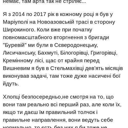
немає, там арта так не стріляє...
Я з 2014 по 2017 рік в кожному році я був у
Маріуполі на Новоазовській трасі в сторону
Широкиного. Коли вже при початку
повномасштабного вторгнення з бригади
"Буревій" ми були в Сєверодонецьку,
Лисичанську, Бахмуті, Білогорівці, Григорівці,
Кремінному лісі, щас от крайня перед
Вишневим я був в Стельмахівці дев’ять місяців
виконував задачі, там тоже дуже насичені бої
йдуть.
Хлопці безпосередньо,не смотря на то, що
вони там реально всі перший раз, але коли їх,
якщо ти даєш їм правильний толчок і
правильне направлення, вони ведуть себе
нормально, то єсть без них я би тоже не