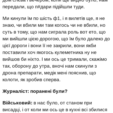
передали, що п#дари підійшли туди.
Ми кинули їм по шість ф1, і я вилетів ще, я не
знаю, чи вбили ми там когось чи не вбили, но
суть в тому, що нам сиграла роль вот ето, що
ми вийшли цією дорогою, що їм було далеко до
цієї дороги і вони її не закрили, вони якби
поставили хоч якогось кулеметника ну не
вийшов би ніхто. І ми ось це тримали, скажімо
так, оборону до утра, вночі нам скинули з
дрона препарати, медік мені пояснив, що
колоти, як зробив сперва.
Журналіст: поранені були?
Військовий:
в нас було, от станом при
висадці, і от коли ми ось це в кухні всі збилися