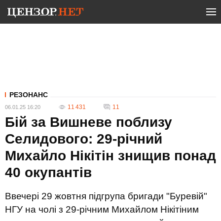
РЕЗОНАНС
11 431
11
06.01.25 16:20
Бій за Вишневе поблизу
Селидового: 29-річний
Михайло Нікітін знищив понад
40 окупантів
Ввечері 29 жовтня підгрупа бригади "Буревій"
НГУ на чолі з 29-річним Михайлом Нікітіним