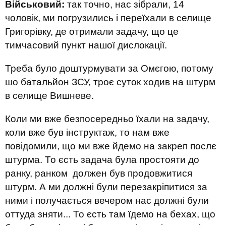
Військовий:
так точно, нас зібрали, 14
чоловік, ми погрузились і переїхали в селище
Григорівку, де отримали задачу, що це
тимчасовий пункт нашої дислокації.
Треба було доштурмувати за Омєгою, потому
шо батальйон ЗСУ, троє суток ходив на штурм
в селище Вишневе.
Коли ми вже безпосередньо їхали на задачу,
коли вже був інструктаж, то нам вже
повідомили, що ми вже йдемо на закреп послє
штурма. То єсть задача була простояти до
ранку, ранком должен був продовжитися
штурм. А ми должні були перезакріпитися за
ними і получається вечером нас должні були
оттуда зняти... То єсть там їдемо на бехах, що