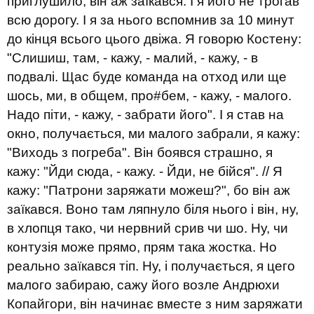
приглушило, він аж заїкався. І я його не трогав
всю дорогу. І я за нього вспомнив за 10 минут
до кінця всього цього двіжа. Я говорю Костену:
"Слишиш, там, - кажу, - малий, - кажу, - в
подвалі. Щас буде команда на отход или ще
шось, ми, в общем, про#бем, - кажу, - малого.
Надо піти, - кажу, - забрати його". І я став на
окно, получається, ми малого забрали, я кажу:
"Виходь з погреба". Він боявся страшно, я
кажу: "Йди сюда, - кажу. - Йди, не бійся". // Я
кажу: "Патрони заряжати можеш?", бо він аж
заїкався. Воно там ляпнуло біля нього і він, ну,
в хлопця тако, чи нервний срив чи шо. Ну, чи
контузія може прямо, прям така жостка. Но
реально заїкався тіп. Ну, і получається, я цего
малого забираю, сажу його возле Андрюхи
Копайгори, він начинає вместе з ним заряжати