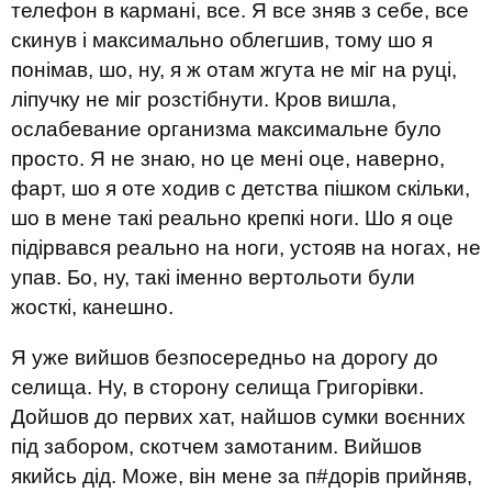
телефон в кармані, все. Я все зняв з себе, все
скинув і максимально облегшив, тому шо я
понімав, шо, ну, я ж отам жгута не міг на руці,
ліпучку не міг розстібнути. Кров вишла,
ослабевание организма максимальне було
просто. Я не знаю, но це мені оце, наверно,
фарт, шо я оте ходив с детства пішком скільки,
шо в мене такі реально крепкі ноги. Шо я оце
підірвався реально на ноги, устояв на ногах, не
упав. Бо, ну, такі іменно вертольоти були
жосткі, канешно.
Я уже вийшов безпосередньо на дорогу до
селища. Ну, в сторону селища Григорівки.
Дойшов до первих хат, найшов сумки воєнних
під забором, скотчем замотаним. Вийшов
якийсь дід. Може, він мене за п#дорів прийняв,