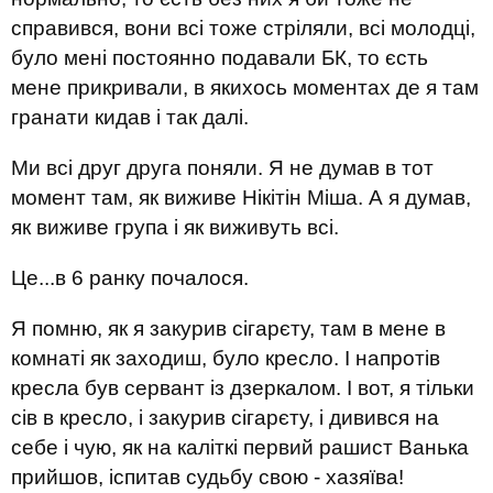
справився, вони всі тоже стріляли, всі молодці,
було мені постоянно подавали БК, то єсть
мене прикривали, в якихось моментах де я там
гранати кидав і так далі.
Ми всі друг друга поняли. Я не думав в тот
момент там, як виживе Нікітін Міша. А я думав,
як виживе група і як виживуть всі.
Це...в 6 ранку почалося.
Я помню, як я закурив сігарєту, там в мене в
комнаті як заходиш, було кресло. І напротів
кресла був сервант із дзеркалом. І вот, я тільки
сів в кресло, і закурив сігарєту, і дивився на
себе і чую, як на каліткі первий рашист Ванька
прийшов, іспитав судьбу свою - хазяїва!