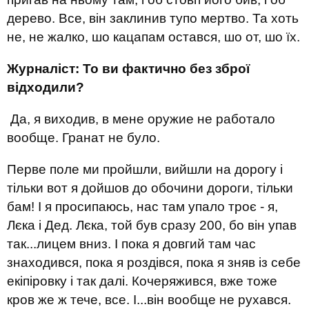
дерево. Все, він заклинив тупо мертво. Та хоть
не, не жалко, шо кацапам остався, шо от, шо їх.
Журналіст: То ви фактично без зброї
відходили?
Да, я виходив, в мене оружие не работало
вообще. Гранат не було.
Перве поле ми пройшли, вийшли на дорогу і
тільки вот я дойшов до обочини дороги, тільки
бам! І я просипаюсь, нас там упало троє - я,
Лєка і Дед. Лєка, той був сразу 200, бо він упав
так...лицем вниз. І пока я довгий там час
знаходився, пока я роздівся, пока я зняв із себе
екіпіровку і так далі. Кочеряжився, вже тоже
кров же ж тече, все. І...він вообще не рухався.