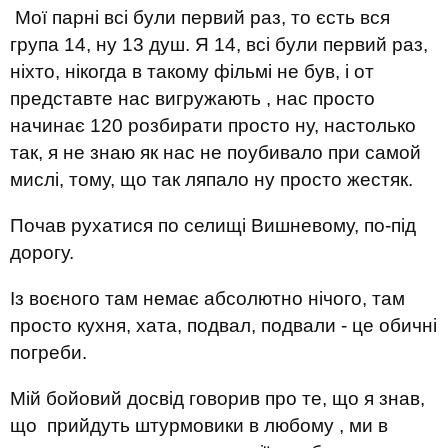
Мої парні всі були первий раз, то єсть вся
група 14, ну 13 душ. Я 14, всі були первий раз,
ніхто, нікогда в такому фільмі не був, і от
представте нас вигружають , нас просто
начинає 120 розбирати просто ну, настолько
так, я не знаю як нас не поубивало при самой
мислі, тому, що так ляпало ну просто жестяк.
Почав рухатися по селищі Вишневому, по-під
дорогу.
Із воєного там немає абсолютно нічого, там
просто кухня, хата, подвал, подвали - це обичні
погреби.
Мій бойовий досвід говорив про те, що я знав,
що прийдуть штурмовики в любому , ми в