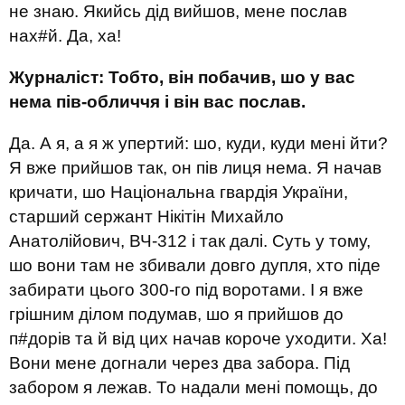
не знаю. Якийсь дід вийшов, мене послав
нах#й. Да, ха!
Журналіст: Тобто, він побачив, шо у вас
нема пів-обличчя і він вас послав.
Да. А я, а я ж упертий: шо, куди, куди мені йти?
Я вже прийшов так, он пів лиця нема. Я начав
кричати, шо Національна гвардія України,
старший сержант Нікітін Михайло
Анатолійович, ВЧ-312 і так далі. Суть у тому,
шо вони там не збивали довго дупля, хто піде
забирати цього 300-го під воротами. І я вже
грішним ділом подумав, шо я прийшов до
п#дорів та й від цих начав короче уходити. Ха!
Вони мене догнали через два забора. Під
забором я лежав. То надали мені помощь, до