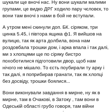
шукали ще вночі нас. Ну вони шукали малими
групами, це видко ДРГ ходило пару чєловєк, то
вони там вночі з нами в бой не вступали.
А утром мені скинули доп. БК. сіряком, три
цинка 5.45, і півтора ящика ф1. Я вийшов на
вулицю, так як арта долбила, вона нам
роздовбала трошки дом, і арка впала і так далі,
ми з хлопцями ще по сіряку бистро
похоботилися підготовили двор, щоб нам
нічого не мішало. То єсть поубирали ту арку і
так далі, я поприбирав гранати, так як хлопці
без досвіду, трошки боялися...
Вони виконували завдання в мирне, ну як в
мирне, там в Очакові, в Затоку , там вони в
Одеській області грубо говоря, там війни