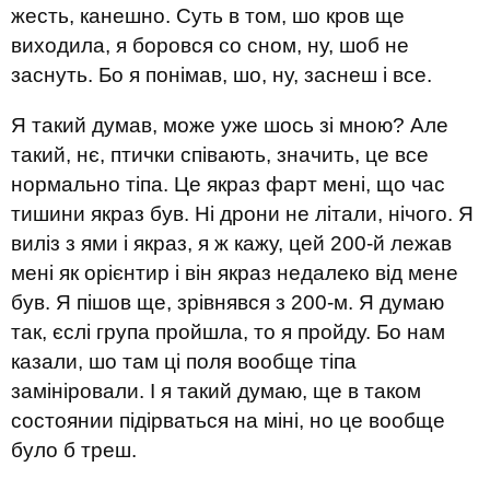
жесть, канешно. Суть в том, шо кров ще
виходила, я боровся со сном, ну, шоб не
заснуть. Бо я понімав, шо, ну, заснеш і все.
Я такий думав, може уже шось зі мною? Але
такий, нє, птички співають, значить, це все
нормально тіпа. Це якраз фарт мені, що час
тишини якраз був. Ні дрони не літали, нічого. Я
виліз з ями і якраз, я ж кажу, цей 200-й лежав
мені як орієнтир і він якраз недалеко від мене
був. Я пішов ще, зрівнявся з 200-м. Я думаю
так, єслі група пройшла, то я пройду. Бо нам
казали, шо там ці поля вообще тіпа
замініровали. І я такий думаю, ще в таком
состоянии підірваться на міні, но це вообще
було б треш.