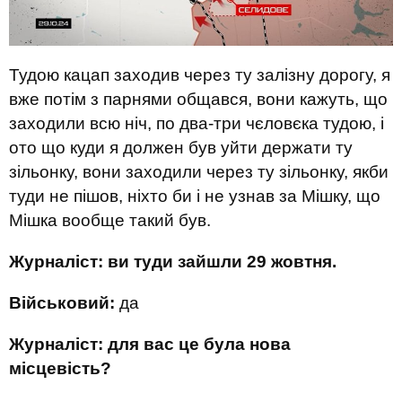
Тудою кацап заходив через ту залізну дорогу, я
вже потім з парнями общався, вони кажуть, що
заходили всю ніч, по два-три чєловєка тудою, і
ото що куди я должен був уйти держати ту
зільонку, вони заходили через ту зільонку, якби
туди не пішов, ніхто би і не узнав за Мішку, що
Мішка вообще такий був.
Журналіст: ви туди зайшли 29 жовтня.
Військовий:
да
Журналіст: для вас це була нова
місцевість?