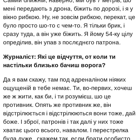
Самий ближній, наверно, мій був 7 метрів, шо
мені передають з дрона, біжить по дорозі, і я у
вікно рибкою. Ну, не зовсім рибкою, перекат, це
було просто шо-то с чем-то. Я тільки брик, і
сразу туда, а він уже біжить. Я йому 54-ку цілу
опреділив, він упав з послєднєго патрона.
Журналіст: Які це відчуття, от коли ти
настільки близько бачиш ворога?
Да я вам скажу, там под адреналіном ніяких
ощущеній в тебе немає. Ти, во-первих, хочеш
же ж жити, как би, і ти розумієш, шо це
противник. Опять же противник же, він
відстрілюється і відстрілюються вони тоже, дай
боже. І зброї, патронів і так далі у них тоже
хватає цього всього, навалом. І перестрелка
була дуже...скажем так, если брати особисто