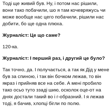
Тоді ще живий був. Ну, і потом нас рішили,
вони тако побачили, шо я там кочевряжусь чи
може вообще нас цего побачили, рішили нас
добити, бо ще одна плюха.
Журналіст: Це що саме?
120-ка.
Журналіст: І перший раз, і другий це було?
Так точно, да. І получається, а так як Дід у мене
був за спиною, і так він бочком лежав, то він
якраз і прийняв все на себе. А мені пробило
тако осьо туто ззаді шию, осколок оце-от на
днях достали такий во і г-образний. І я лежав
тоді, я бачив, хлопці бігли по полю.