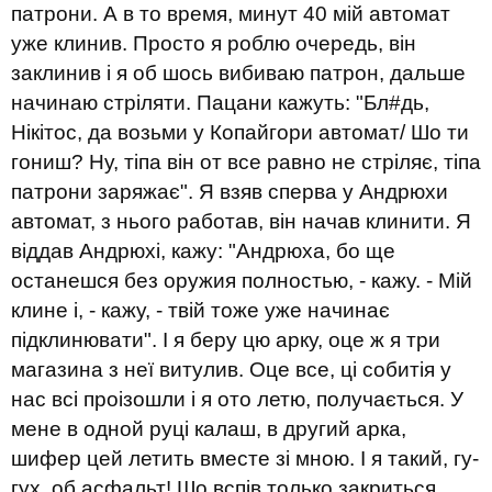
патрони. А в то время, минут 40 мій автомат
уже клинив. Просто я роблю очередь, він
заклинив і я об шось вибиваю патрон, дальше
начинаю стріляти. Пацани кажуть: "Бл#дь,
Нікітос, да возьми у Копайгори автомат/ Шо ти
гониш? Ну, тіпа він от все равно не стріляє, тіпа
патрони заряжає". Я взяв сперва у Андрюхи
автомат, з нього работав, він начав клинити. Я
віддав Андрюхі, кажу: "Андрюха, бо ще
останешся без оружия полностью, - кажу. - Мій
клине і, - кажу, - твій тоже уже начинає
підклинювати". І я беру цю арку, оце ж я три
магазина з неї витулив. Оце все, ці собитія у
нас всі проізошли і я ото летю, получається. У
мене в одной руці калаш, в другий арка,
шифер цей летить вместе зі мною. І я такий, гу-
гух, об асфальт! Шо вспів только закриться,