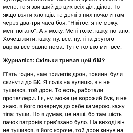
мене, то я звикший до цих всіх діл, ділов. То
якщо взяти хлопців, то деякі з них почали там
через два-три часа боя: "Нікітос, я не можу,
мені погано". А я можу. Мені тоже, кажу, погано.
Хочеш жити, кажу, ну, все, ну, тіпа другого
варіка все равно нема. Тут є только ми і все.
Журналіст:
Скільки тривав цей бій?
П'ять годин, нам прилетів дрон, повинні були
скинути до БК. Я поліз на вулицю, він не
тушився, той дрон. То есть, работали
пропеллери. І я, ну, може це ворожий був, я не
знаю, я його повернув до себе камерою, кажу
тіпа: туши. Но я думав, це наші, бо там шість
пачок патронів прив'язано було. На виході він
не тушився, я його короче, той дрон кинув на