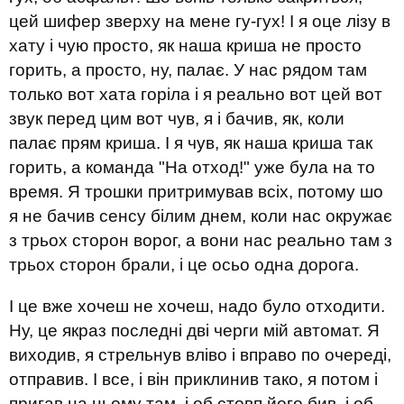
цей шифер зверху на мене гу-гух! І я оце лізу в
хату і чую просто, як наша криша не просто
горить, а просто, ну, палає. У нас рядом там
только вот хата горіла і я реально вот цей вот
звук перед цим вот чув, я і бачив, як, коли
палає прям криша. І я чув, як наша криша так
горить, а команда "На отход!" уже була на то
время. Я трошки притримував всіх, потому шо
я не бачив сенсу білим днем, коли нас окружає
з трьох сторон ворог, а вони нас реально там з
трьох сторон брали, і це осьо одна дорога.
І це вже хочеш не хочеш, надо було отходити.
Ну, це якраз последні дві черги мій автомат. Я
виходив, я стрельнув вліво і вправо по очереді,
отправив. І все, і він приклинив тако, я потом і
пригав на ньому там, і об стовп його бив, і об