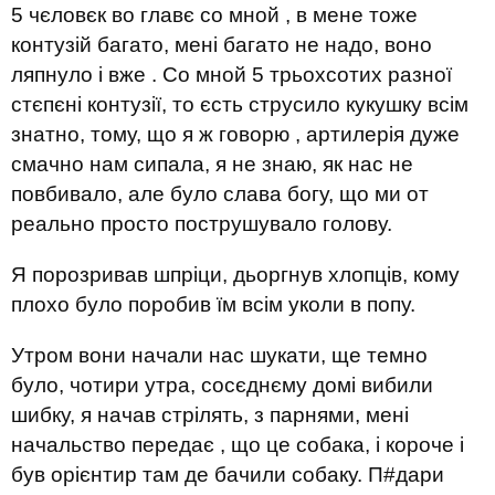
5 чєловєк во главє со мной , в мене тоже
контузій багато, мені багато не надо, воно
ляпнуло і вже . Со мной 5 трьохсотих разної
стєпєні контузії, то єсть струсило кукушку всім
знатно, тому, що я ж говорю , артилерія дуже
смачно нам сипала, я не знаю, як нас не
повбивало, але було слава богу, що ми от
реально просто пострушувало голову.
Я порозривав шпріци, дьоргнув хлопців, кому
плохо було поробив їм всім уколи в попу.
Утром вони начали нас шукати, ще темно
було, чотири утра, сосєднєму домі вибили
шибку, я начав стрілять, з парнями, мені
начальство передає , що це собака, і короче і
був орієнтир там де бачили собаку. П#дари