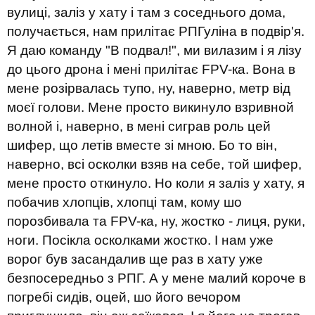
вулиці, заліз у хату і там з соседнього дома,
получається, нам прилітає РПГуліна в подвір'я.
Я даю команду "В подвал!", ми вилазим і я лізу
до цього дрона і мені прилітає FPV-ка. Вона в
мене розірвалась тупо, ну, наверно, метр від
моєї голови. Мене просто викинуло взривной
волной і, наверно, в мені сиграв роль цей
шифер, що летів вместе зі мною. Бо то він,
наверно, всі осколки взяв на себе, той шифер,
мене просто откинуло. Но коли я заліз у хату, я
побачив хлопців, хлопці там, кому шо
порозбивала та FPV-ка, ну, жостко - лиця, руки,
ноги. Посікла осколками жостко. І нам уже
ворог був засандалив ще раз в хату уже
безпосередньо з РПГ. А у мене малий короче в
погребі сидів, оцей, шо його вечором