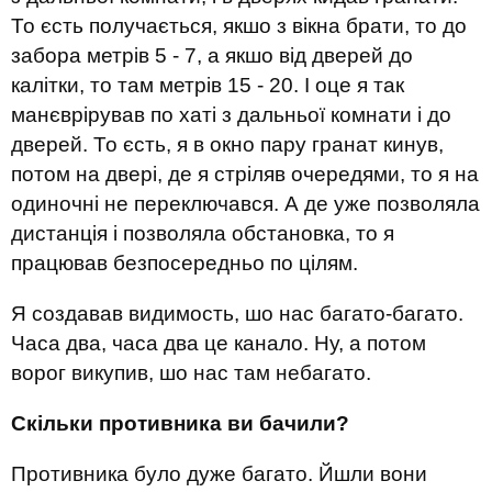
То єсть получається, якшо з вікна брати, то до
забора метрів 5 - 7, а якшо від дверей до
калітки, то там метрів 15 - 20. І оце я так
манєврірував по хаті з дальньої комнати і до
дверей. То єсть, я в окно пару гранат кинув,
потом на двері, де я стріляв очередями, то я на
одиночні не переключався. А де уже позволяла
дистанція і позволяла обстановка, то я
працював безпосередньо по цілям.
Я создавав видимость, шо нас багато-багато.
Часа два, часа два це канало. Ну, а потом
ворог викупив, шо нас там небагато.
Скільки противника ви бачили?
Противника було дуже багато. Йшли вони