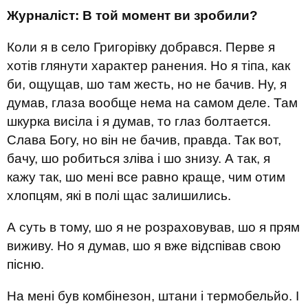
Журналіст: В той момент ви зробили?
Коли я в село Григорівку добрався. Перве я
хотів глянути характер ранения. Но я тіпа, как
би, ощущав, шо там жесть, но не бачив. Ну, я
думав, глаза вообще нема на самом деле. Там
шкурка висіла і я думав, то глаз болтается.
Слава Богу, но він не бачив, правда. Так вот,
бачу, шо робиться зліва і шо знизу. А так, я
кажу так, шо мені все равно краще, чим отим
хлопцям, які в полі щас залишились.
А суть в тому, шо я не розраховував, шо я прям
виживу. Но я думав, шо я вже відспівав свою
пісню.
На мені був комбінезон, штани і термобельйо. І