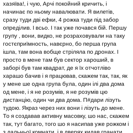
хазяїва!, і чую, Арчі покойний кричить, і
начинає по ньому навалювати. Я вилетів,
сразу туди дві ефки, 4 рожка туди під забор
опреділив. І всьо. І так уже почався бій. Першу
групу , вони, видко, не розраховували на таку
гостєприїмность, навєрно, бо перша група
ішла, там вона вобще стріляла по дронах. І
просто в мене там був сектор хароший, в
заборі був там квадрат, де я їх отчотліво
харашо бачив і я працював, скажем так, так, як
у мене ше одна група була, один ілі два дома
од мене, і я не розумів, я не розумів цю
дистанцію, один чи два дома. П#дари лізуть
тудою. Якраз через них вони і лізуть до мене.
То я создавав активну масовку, шо нас, скажем
так, тут багато, того шо я насипав уже рожком і
з дальньої комнати, і в дверях кидав гранати.