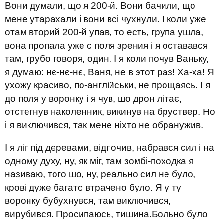
Вони думали, що я 200-й. Вони бачили, що
мене утарахали і вони всі чухнули. І коли уже
отам вторий 200-й упав, то есть, група ушла,
вона пропала уже с поля зрения і я оставався
там, грубо говоря, один. І я коли почув Ваньку,
я думаю: нє-нє-нє, Ваня, не в этот раз! Ха-ха! Я
ухожу красиво, по-англійськи, не прощаясь. І я
до поля у воронку і я чув, шо дрон літає,
отстегнув наколенник, викинув на бруствер. Но
і я виключився, так мене ніхто не обранужив.
І я ліг під деревами, відпочив, набрався сил і на
одному духу, ну, як міг, там зомбі-походка я
називаю, того шо, ну, реально сил не було,
крові дуже багато втрачено було. Я у ту
воронку бубухнувся, там виключився,
вирубився. Просипаюсь, тишина.Больно було