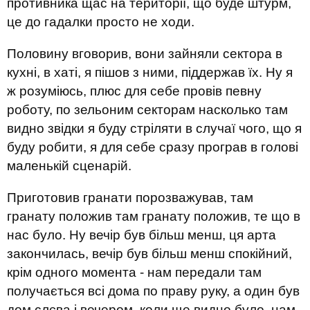
противника щас на території, що буде штурм,
це до гадалки просто не ходи.
Половину вговорив, вони зайняли сектора в
кухні, в хаті, я пішов з ними, піддержав їх. Ну я
ж розуміюсь, плюс для себе провів певну
роботу, по зельоним секторам насколько там
видно звідки я буду стріляти в случаї чого, що я
буду робити, я для себе сразу програв в голові
маленькій сценарій.
Приготовив гранати порозважував, там
гранату положив там гранату положив, те що в
нас було. Ну вечір був більш менш, ця арта
закончилась, вечір був більш менш спокійний,
крім одного момента - нам передали там
получається всі дома по праву руку, а один був
дом слєва і вечером, коли ще видно було, нам