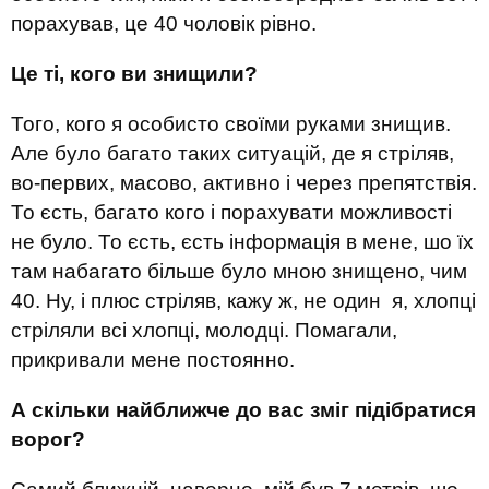
порахував, це 40 чоловік рівно.
Це ті, кого ви знищили?
Того, кого я особисто своїми руками знищив.
Але було багато таких ситуацій, де я стріляв,
во-первих, масово, активно і через препятствія.
То єсть, багато кого і порахувати можливості
не було. То єсть, єсть інформація в мене, шо їх
там набагато більше було мною знищено, чим
40. Ну, і плюс стріляв, кажу ж, не один я, хлопці
стріляли всі хлопці, молодці. Помагали,
прикривали мене постоянно.
А скільки найближче до вас зміг підібратися
ворог?