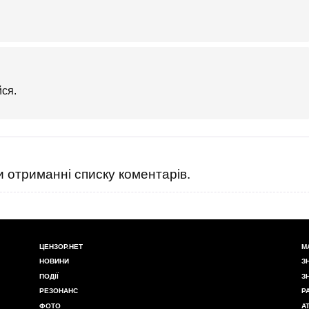
ся.
 отриманні списку коментарів.
ЦЕНЗОР.НЕТ
М
НОВИНИ
З
ПОДІЇ
З
РЕЗОНАНС
Р
ФОТО
А