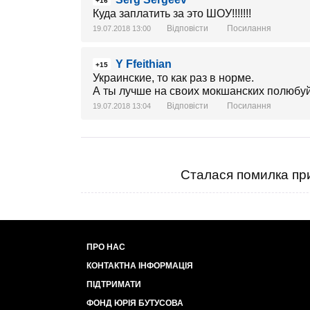
+16
Куда заплатить за это ШОУ!!!!!!!
Відповісти
Посилання
19.07.2018 13:00
Y Ffeithian
+15
Украинские, то как раз в норме.
А ты лучше на своих мокшанских полюбуй
Відповісти
Посилання
19.07.2018 13:04
Сталася помилка при
ПРО НАС
КОНТАКТНА ІНФОРМАЦІЯ
ПІДТРИМАТИ
ФОНД ЮРІЯ БУТУСОВА