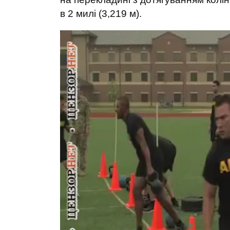
в 2 милі (3,219 м).