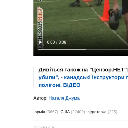
Дивіться також на "Цензор.НЕТ"
убили", - канадські інструктори
полігоні. ВIДЕО
Автор:
Наталя Джума
армія
(3667)
США
(22409)
підготовка
(225)
ПОДІЛИТИСЯ: