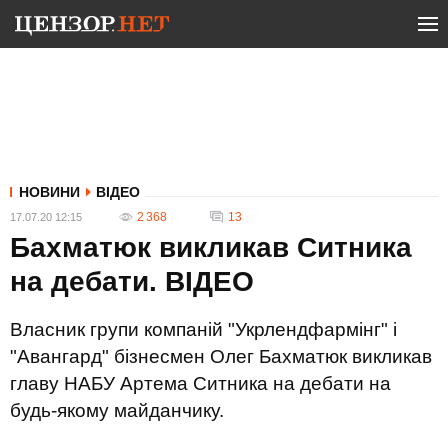
НОВИНИ
ВІДЕО
2 368
13
17.07.20 12:15
Бахматюк викликав Ситника
на дебати. ВIДЕО
Власник групи компаній "Укрлендфармінг" і
"Авангард" бізнесмен Олег Бахматюк викликав
главу НАБУ Артема Ситника на дебати на
будь-якому майданчику.