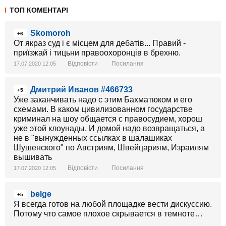
ТОП КОМЕНТАРІ
Skomoroh
+6
От якраз суд і є місцем для дебатів... Правий -
приїзжай і тицьни правоохоронців в брехню.
Відповісти
Посилання
17.07.2020 12:05
Дмитрий Иванов #466733
+5
Уже заканчивать надо с этим Бахматюком и его
схемами. В каком цивилизованном государстве
криминал на шоу общается с правосудием, хорош
уже этой клоунады. И домой надо возвращаться, а
не в "вынужденных ссылках в шалашиках
Шушенского" по Австриям, Швейцариям, Израилям
вышивать
Відповісти
Посилання
17.07.2020 12:05
belge
+5
Я всегда готов на любой площадке вести дискуссию.
Потому что самое плохое скрывается в темноте…