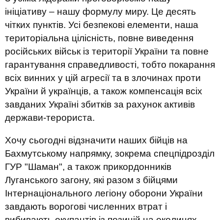
ініціативу – нашу формулу миру. Це десять
чітких пунктів. Усі безпекові елементи, наша
територіальна цілісність, повне виведення
російських військ із території України та повне
гарантування справедливості, тобто покарання
всіх винних у цій агресії та в злочинах проти
України й українців, а також компенсація всіх
завданих Україні збитків за рахунок активів
держави-терориста.
Хочу сьогодні відзначити наших бійців на
Бахмутському напрямку, зокрема спецпідрозділ
ГУР "Шаман", а також прикордонників
Луганського загону, які разом з бійцями
Інтернаціонального легіону оборони України
завдають ворогові численних втрат і
вибивають окупантів із позицій на околицях