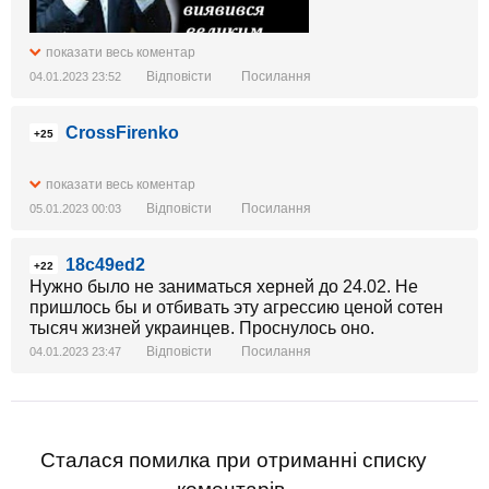
показати весь коментар
Відповісти
Посилання
04.01.2023 23:52
CrossFirenko
+25
показати весь коментар
Відповісти
Посилання
05.01.2023 00:03
18c49ed2
+22
Нужно было не заниматься херней до 24.02. Не
пришлось бы и отбивать эту агрессию ценой сотен
тысяч жизней украинцев. Проснулось оно.
Відповісти
Посилання
04.01.2023 23:47
Сталася помилка при отриманні списку