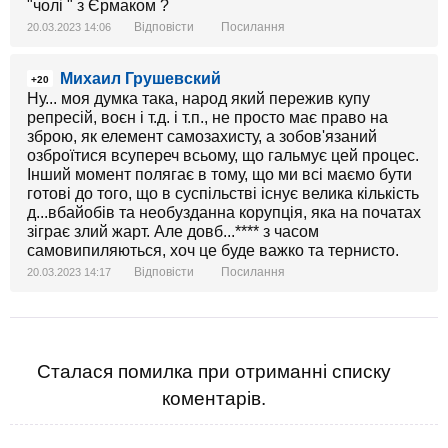
"чолі " з Єрмаком ?
Відповісти
Посилання
20.03.2023 14:06
Михаил Грушевский
+20
Ну... моя думка така, народ який пережив купу
репресій, воєн і т.д. і т.п., не просто має право на
зброю, як елемент самозахисту, а зобов'язаний
озброїтися всупереч всьому, що гальмує цей процес.
Інший момент полягає в тому, що ми всі маємо бути
готові до того, що в суспільстві існує велика кількість
д...вбайобів та необузданна корупція, яка на початах
зіграє злий жарт. Але довб...**** з часом
самовипиляються, хоч це буде важко та тернисто.
Відповісти
Посилання
20.03.2023 14:17
Сталася помилка при отриманні списку
коментарів.