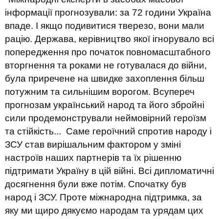
інформації прогнозували: за 72 години Україна
впаде. І якщо подивитися тверезо, вони мали
рацію. Держава, керівництво якої ігнорувало всі
попередження про початок повномасштабного
вторгнення та роками не готувалася до війни,
була приречене на швидке захоплення більш
потужним та сильнішим ворогом. Всупереч
прогнозам український народ та його збройні
сили продемонстрували неймовірний героїзм
та стійкість... Саме героїчний спротив народу і
ЗСУ став вирішальним фактором у зміні
настроїв наших партнерів та їх рішенню
підтримати Україну в цій війні. Всі дипломатичні
досягнення були вже потім. Спочатку був
народ і ЗСУ. Проте міжнародна підтримка, за
яку ми щиро дякуємо народам та урядам цих