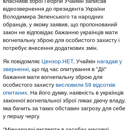
власників зброї Георгій Учайкін записав
відеозвернення до президента України
Володимира Зеленського та народних
обранців, у якому заявив, що пропонований
закон не відповідає бажанню українців мати
вогнепальну зброю для особистого захисту і
потребує внесення додаткових змін.
Як повідомляє
Цензор.НЕТ
, Учайкін
нагадав у
зверненні
, що під час опитування в "Дії"
бажання мати вогнепальну зброю для
особистого захисту
висловили 59 відсотків
опитаних
. На його думку, наявність в українців
законної вогнепальної зброї лякає діючу владу,
яка бачить за таких обставин загрозу для себе
у першу чергу.
"Міжнародні експерти в засобах масової