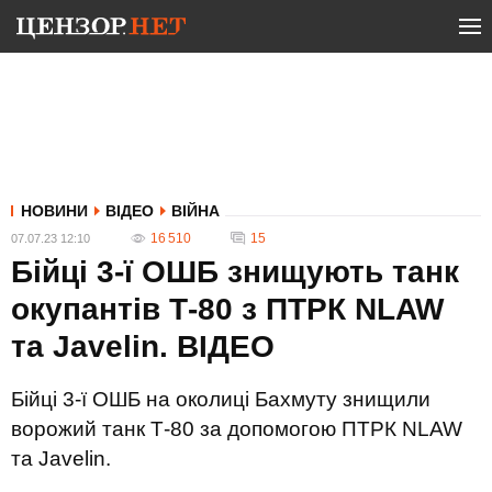
НОВИНИ
ВІДЕО
ВІЙНА
16 510
15
07.07.23 12:10
Бійці 3-ї ОШБ знищують танк
окупантів Т-80 з ПТРК NLAW
та Javelin. ВIДЕО
Бійці 3-ї ОШБ на околиці Бахмуту знищили
ворожий танк Т-80 за допомогою ПТРК NLAW
та Javelin.