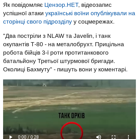
Як повідомляє
Цензор.НЕТ
, відеозапис
успішної атаки
українські воїни опублікували на
сторінці свого підрозділу
у соцмережах.
"Два постріли з NLAW та Javelin, і танк
окупантів Т-80 - на металобрухт. Прицільна
робота бійців 3-ї роти протитанкового
батальйону Третьої штурмової бригади.
Околиці Бахмуту" - пишуть вони у коментарі.