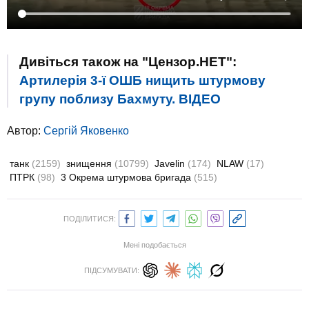
Дивіться також на "Цензор.НЕТ":
Артилерія 3-ї ОШБ нищить штурмову
групу поблизу Бахмуту. ВIДЕО
Автор:
Сергій Яковенко
танк
(2159)
знищення
(10799)
Javelin
(174)
NLAW
(17)
ПТРК
(98)
3 Окрема штурмова бригада
(515)
ПОДІЛИТИСЯ:
Мені подобається
ПІДСУМУВАТИ: