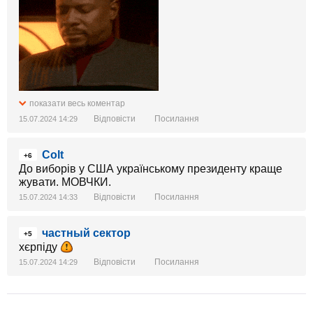
показати весь коментар
Відповісти
Посилання
15.07.2024 14:29
Colt
+6
До виборів у США українському президенту краще
жувати. МОВЧКИ.
Відповісти
Посилання
15.07.2024 14:33
частный сектор
+5
хєрпіду
Відповісти
Посилання
15.07.2024 14:29