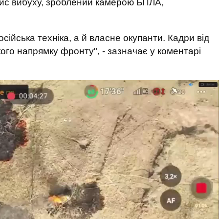
пис вибуху, зроблений камерою БПЛА,
сійська техніка, а й власне окупанти. Кадри від
ого напрямку фронту", - зазначає у коментарі