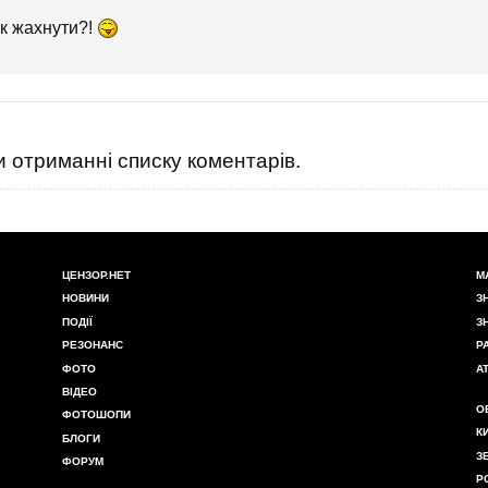
ак жахнути?!
 отриманні списку коментарів.
ЦЕНЗОР.НЕТ
М
НОВИНИ
З
ПОДІЇ
З
РЕЗОНАНС
Р
ФОТО
А
ВІДЕО
О
ФОТОШОПИ
К
БЛОГИ
З
ФОРУМ
Р