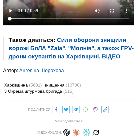
Також дивіться:
Сили оборони знищили
ворожі БпЛА "Zala", "Молнія", а також FPV-
дрони окупантів на Харківщині. ВIДЕО
Автор:
Ангеліна Шорохова
Харківщина
(5801)
знищення
(10790)
3 Окрема штурмова бригада
(515)
ПОДІЛИТИСЯ:
Мені подобається
ПІДСУМУВАТИ: