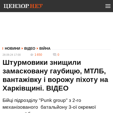
НОВИНИ
ВІДЕО
ВІЙНА
1 650
0
28.09.24 17:00
Штурмовики знищили
замасковану гаубицю, МТЛБ,
вантажівку і ворожу піхоту на
Харківщині. ВIДЕО
Бійці підрозділу "Punk group" з 2-го
механізованого батальйону 3-ої окремої