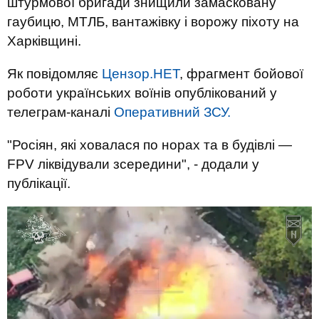
штурмової бригади знищили замасковану
гаубицю, МТЛБ, вантажівку і ворожу піхоту на
Харківщині.
Як повідомляє
Цензор.НЕТ
, фрагмент бойової
роботи українських воїнів опублікований у
телеграм-каналі
Оперативний ЗСУ.
"Росіян, які ховалася по норах та в будівлі —
FPV ліквідували зсередини", - додали у
публікації.