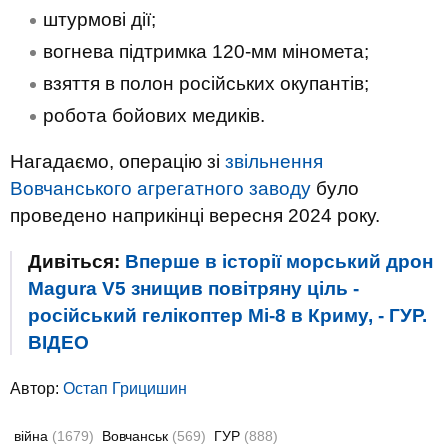
штурмові дії;
вогнева підтримка 120-мм міномета;
взяття в полон російських окупантів;
робота бойових медиків.
Нагадаємо, операцію зі
звільнення
Вовчанського агрегатного заводу
було
проведено наприкінці вересня 2024 року.
Дивіться:
Вперше в історії морський дрон
Magura V5 знищив повітряну ціль -
російський гелікоптер Мі-8 в Криму, - ГУР.
ВIДЕО
Автор:
Остап Грицишин
війна
(1679)
Вовчанськ
(569)
ГУР
(888)