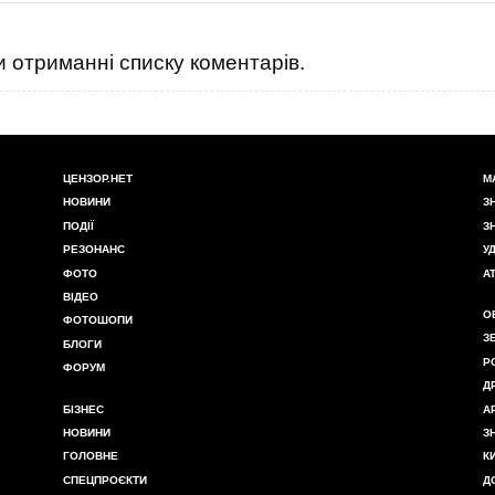
 отриманні списку коментарів.
ЦЕНЗОР.НЕТ
М
НОВИНИ
З
ПОДІЇ
З
РЕЗОНАНС
У
ФОТО
А
ВІДЕО
О
ФОТОШОПИ
З
БЛОГИ
Р
ФОРУМ
Д
БІЗНЕС
А
НОВИНИ
З
ГОЛОВНЕ
К
СПЕЦПРОЄКТИ
Д