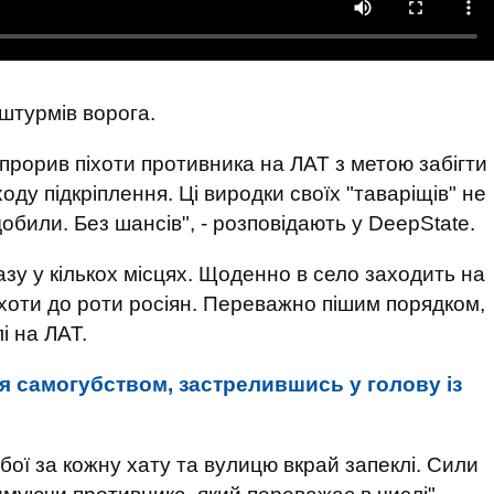
штурмів ворога.
прорив піхоти противника на ЛАТ з метою забігти
оду підкріплення. Ці виродки своїх "таваріщів" не
обили. Без шансів", - розповідають у DeepState.
азу у кількох місцях. Щоденно в село заходить на
іхоти до роти росіян. Переважно пішим порядком,
лі на ЛАТ.
я самогубством, застрелившись у голову із
 бої за кожну хату та вулицю вкрай запеклі. Сили