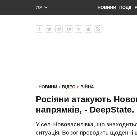
НОВИНИ
ПОДІЇ
УКР
ENG
РУС
НОВИНИ
ВІДЕО
ВІЙНА
Росіяни атакують Ново
напрямків, - DeepState
У селі Нововасилівка, що знаходить
ситуація. Ворог проводить щоденні ш