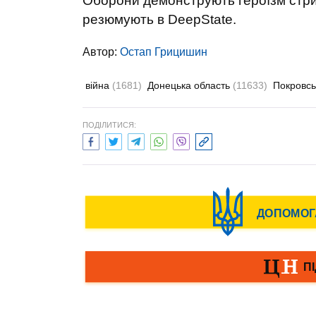
Оборони демонструють героїзм стрим
резюмують в DeepState.
Автор:
Остап Грицишин
війна
(1681)
Донецька область
(11633)
Покровс
ПОДІЛИТИСЯ: