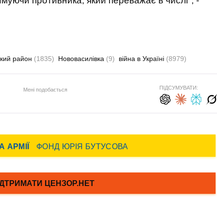
уючи противника, який переважає в числі", -
ький район
(1835)
Нововасилівка
(9)
війна в Україні
(8979)
ПІДСУМУВАТИ:
Мені подобається