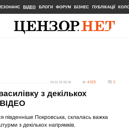
РЕЗОНАНС
ВІДЕО
БЛОГИ
ФОРУМ
БІЗНЕС
ПУБЛІКАЦІЇ
КОЛ
4 025
3
03.01.25 00:36
василівку з декількох
. ВIДЕО
ся південніше Покровська, склалась важка
турми з декількох напрямків.