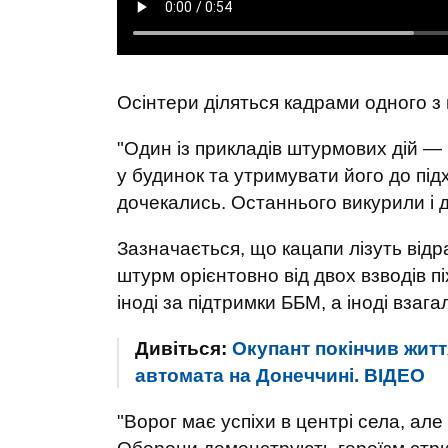
Осінтери діляться кадрами одного з 
"Один із прикладів штурмових дій — 
у будинок та утримувати його до підх
дочекались. Останнього викурили і д
Зазначається, що кацапи лізуть відр
штурм орієнтовно від двох взводів п
іноді за підтримки ББМ, а іноді взага
Дивіться:
Окупант покінчив житт
автомата на Донеччині. ВIДЕО
"Ворог має успіхи в центрі села, але