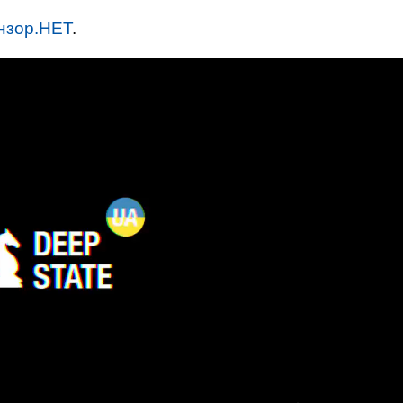
нзор.НЕТ
.