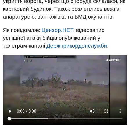
укриття ворога, через що споруда склалася, як
картковий будинок. Також розлетілись вежі з
апаратурою, вантажівка та БМД окупантів.
Як повідомляє
Цензор.НЕТ
, відеозапис
успішної атаки бійців опублікований у
телеграм-каналі
Держприкордонслужби
.