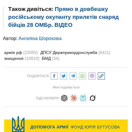
Також дивіться:
Прямо в довбешку
російському окупанту прилетів снаряд
бійців 28 ОМБр. ВIДЕО
Автор:
Ангеліна Шорохова
армія рф
(22055)
ДПСУ Держприкордонслужба
(6411)
знищення
(10810)
БМД
(34)
ПОДІЛИТИСЯ:
Мені подобається
ПІДСУМУВАТИ: