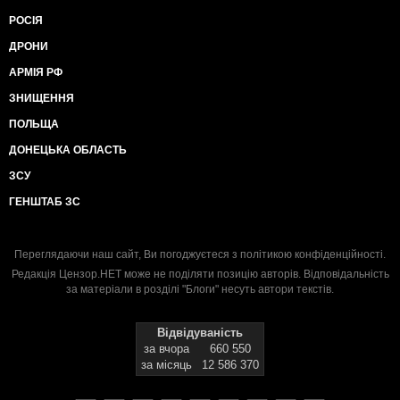
РОСІЯ
ДРОНИ
АРМІЯ РФ
ЗНИЩЕННЯ
ПОЛЬЩА
ДОНЕЦЬКА ОБЛАСТЬ
ЗСУ
ГЕНШТАБ ЗС
Переглядаючи наш сайт, Ви погоджуєтеся з
політикою конфіденційності
.
Редакція Цензор.НЕТ може не поділяти позицію авторів. Відповідальність
за матеріали в розділі "Блоги" несуть автори текстів.
Відвідуваність
за вчора
660 550
за місяць
12 586 370