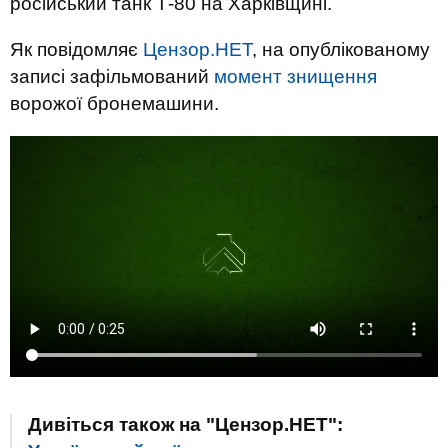
російський танк Т-80 на Харківщині.
Як повідомляє
Цензор.НЕТ
, на опублікованому
записі зафільмований
момент знищення
ворожої бронемашини.
Дивіться також на "Цензор.НЕТ":