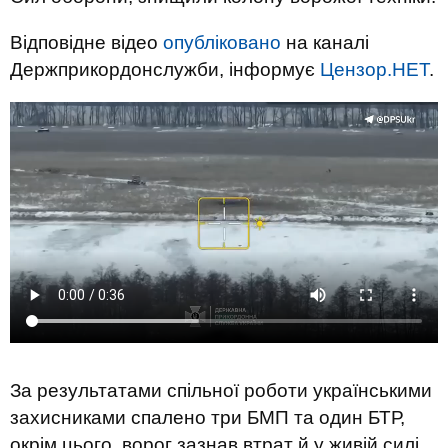
Відповідне відео
опубліковано
на каналі
Держприкордонслужби, інформує
Цензор.НЕТ
.
За результатами спільної роботи українськими
захисниками спалено три БМП та один БТР,
окрім цього, ворог зазнав втрат й у живій силі.