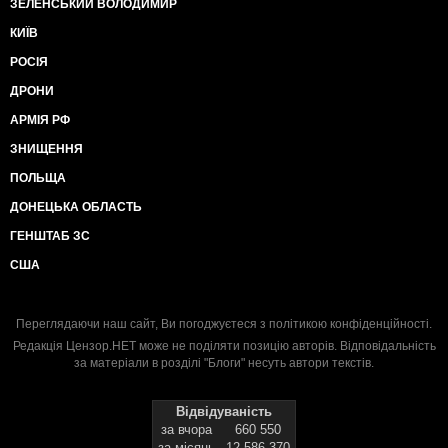
ЗЕЛЕНСЬКИЙ ВОЛОДИМИР
КИЇВ
РОСІЯ
ДРОНИ
АРМІЯ РФ
ЗНИЩЕННЯ
ПОЛЬЩА
ДОНЕЦЬКА ОБЛАСТЬ
ГЕНШТАБ ЗС
США
Переглядаючи наш сайт, Ви погоджуєтеся з
політикою конфіденційності
.
Редакція Цензор.НЕТ може не поділяти позицію авторів. Відповідальність
за матеріали в розділі "Блоги" несуть автори текстів.
Відвідуваність
за вчора
660 550
за місяць
12 586 370