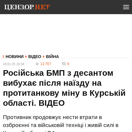
НОВИНИ
ВІДЕО
ВІЙНА
12 767
9
18.01.25 16:34
Російська БМП з десантом
вибухає після наїзду на
протитанкову міну в Курській
області. ВIДЕО
Противник продовжує нести втрати в
озброєнні та військовій техніці і живій силі в