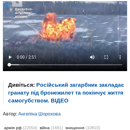
Дивіться:
Російський загарбник закладає
гранату під бронежилет та покінчує життя
самогубством. ВIДЕО
Автор:
Ангеліна Шорохова
армія рф
(22054)
війна
(1681)
знищення
(10810)