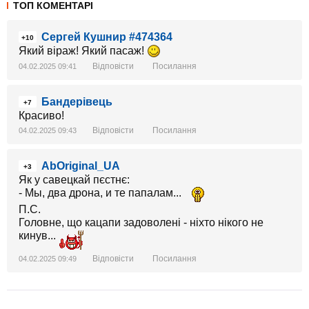
ТОП КОМЕНТАРІ
Сергей Кушнир #474364
+10
Який віраж! Який пасаж!
Відповісти
Посилання
04.02.2025 09:41
Бандерівець
+7
Красиво!
Відповісти
Посилання
04.02.2025 09:43
AbOriginal_UA
+3
Як у савецкай пєстнє:
- Мы, два дрона, и те папалам...
П.С.
Головне, що кацапи задоволені - ніхто нікого не
кинув...
Відповісти
Посилання
04.02.2025 09:49