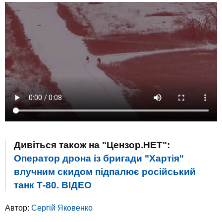
Дивіться також на "Цензор.НЕТ":
Оператор дрона із бригади "Хартія"
влучним скидом підпалює російський
танк Т-80. ВIДЕО
Автор:
Сергій Яковенко