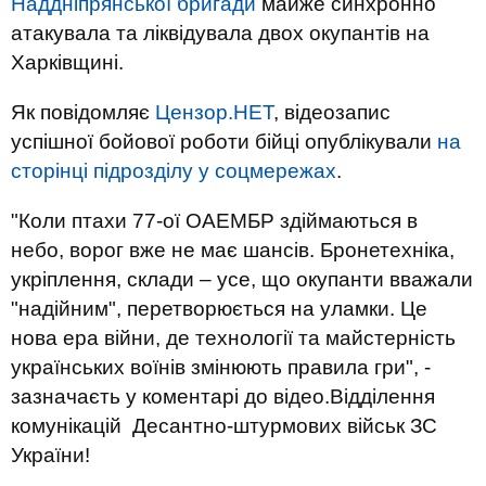
Наддніпрянської бригади
майже синхронно
атакувала та ліквідувала двох окупантів на
Харківщині.
Як повідомляє
Цензор.НЕТ
, відеозапис
успішної бойової роботи бійці опублікували
на
сторінці підрозділу у соцмережах
.
"Коли птахи 77-ої ОАЕМБР здіймаються в
небо, ворог вже не має шансів. Бронетехніка,
укріплення, склади – усе, що окупанти вважали
"надійним", перетворюється на уламки. Це
нова ера війни, де технології та майстерність
українських воїнів змінюють правила гри", -
зазначаєть у коментарі до відео.Відділення
комунікацій Десантно-штурмових військ ЗС
України!