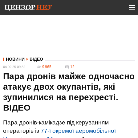
НОВИНИ
ВІДЕО
9 965
12
04.02.25 09:32
Пара дронів майже одночасно
атакує двох окупантів, які
зупинилися на перехресті.
ВIДЕО
Пара дронів-камікадзе під керуванням
операторів із
77-ї окремої аеромобільної