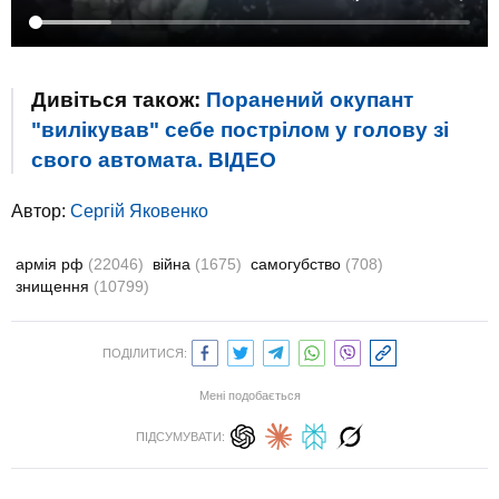
Дивіться також:
Поранений окупант
"вилікував" себе пострілом у голову зі
свого автомата. ВIДЕО
Автор:
Сергій Яковенко
армія рф
(22046)
війна
(1675)
самогубство
(708)
знищення
(10799)
ПОДІЛИТИСЯ:
Мені подобається
ПІДСУМУВАТИ: