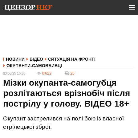
НОВИНИ
ВІДЕО
СИТУАЦІЯ НА ФРОНТІ
ОКУПАНТИ-САМОВБИВЦІ
8 622
25
03.03.25 10:26
Мізки окупанта-самогубця
розлітаються врізнобіч після
пострілу у голову. ВIДЕО 18+
Окупант застрелився на полі бою із власної
стрілецької зброї.