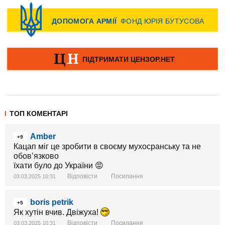
ТОП КОМЕНТАРІ
Amber
+9
Кацап міг це зробити в своєму мухосранську та не
обовʼязково
їхати було до України 😡
Відповісти
Посилання
03.03.2025 10:31
boris petrik
+5
Як хутін вчив. Двіжуха!
Відповісти
Посилання
03.03.2025 10:31