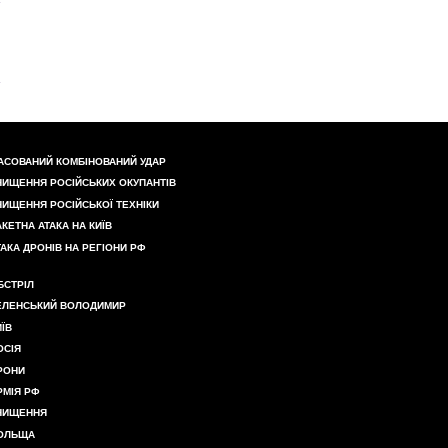
АСОВАНИЙ КОМБІНОВАНИЙ УДАР
НИЩЕННЯ РОСІЙСЬКИХ ОКУПАНТІВ
НИЩЕННЯ РОСІЙСЬКОЇ ТЕХНІКИ
АКЕТНА АТАКА НА КИЇВ
ТАКА ДРОНІВ НА РЕГІОНИ РФ
БСТРІЛ
ЕЛЕНСЬКИЙ ВОЛОДИМИР
ИЇВ
ОСІЯ
РОНИ
РМІЯ РФ
НИЩЕННЯ
ОЛЬЩА