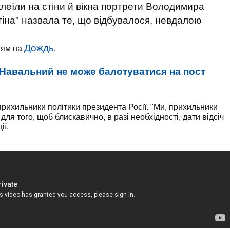
клеїли на стіни й вікна портрети Володимира
тіна" назвала те, що відбувалося, невдалою
Дождь
ням на
.
Навальний не може балотуватися на пост
прихильники політики президента Росії. "Ми, прихильники
для того, щоб блискавично, в разі необхідності, дати відсіч
ії.