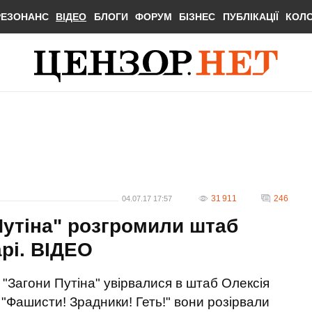
РЕЗОНАНС
ВІДЕО
БЛОГИ
ФОРУМ
БІЗНЕС
ПУБЛІКАЦІЇ
КОЛ
31 911
246
04.07.17 17:57
Путіна" розгромили штаб
рі. ВІДЕО
ї "Загони Путіна" увірвалися в штаб Олексія
"Фашисти! Зрадники! Геть!" вони розірвали