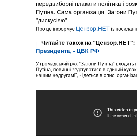
передвиборні плакати політика і роз
Путіна. Сама організація "Загони Пу
"дискусією".
Цензор.НЕТ
Про це інформує
із посилан
Читайте також на "Цензор.НЕТ":
Президента, - ЦВК РФ
У громадський рух "Загони Путіна" входять 
Путіна, повинні згуртуватися в єдиний кулак 
нашим недругам!", - ідеться в описі організац