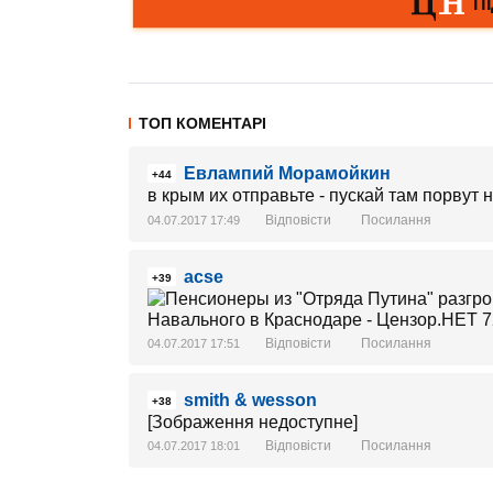
ТОП КОМЕНТАРІ
Евлампий Морамойкин
+44
в крым их отправьте - пускай там порвут
Відповісти
Посилання
04.07.2017 17:49
acse
+39
Відповісти
Посилання
04.07.2017 17:51
smith & wesson
+38
[Зображення недоступне]
Відповісти
Посилання
04.07.2017 18:01