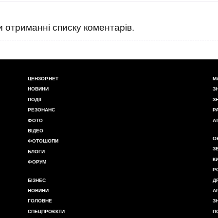
 отриманні списку коментарів.
ЦЕНЗОР.НЕТ
М
НОВИНИ
З
ПОДІЇ
З
РЕЗОНАНС
Р
ФОТО
А
ВІДЕО
О
ФОТОШОПИ
З
БЛОГИ
К
ФОРУМ
Р
БІЗНЕС
Д
НОВИНИ
А
ГОЛОВНЕ
З
СПЕЦПРОЄКТИ
П