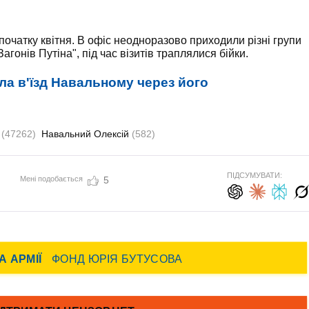
очатку квітня. В офіс неодноразово приходили різні групи
агонів Путіна", під час візитів траплялися бійки.
ла в'їзд Навальному через його
я
(47262)
Навальний Олексій
(582)
ПІДСУМУВАТИ:
Мені подобається
5