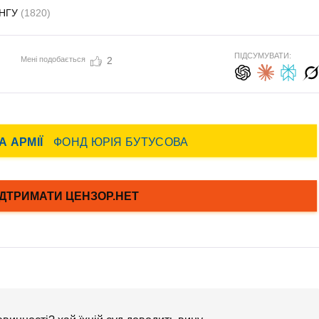
 НГУ
(1820)
ПІДСУМУВАТИ:
Мені подобається
2