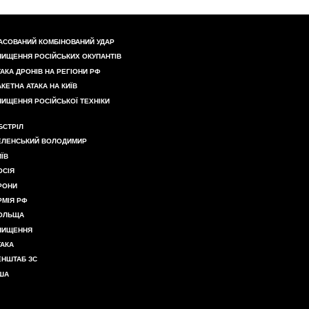
АСОВАНИЙ КОМБІНОВАНИЙ УДАР
НИЩЕННЯ РОСІЙСЬКИХ ОКУПАНТІВ
ТАКА ДРОНІВ НА РЕГІОНИ РФ
АКЕТНА АТАКА НА КИЇВ
НИЩЕННЯ РОСІЙСЬКОЇ ТЕХНІКИ
БСТРІЛ
ЕЛЕНСЬКИЙ ВОЛОДИМИР
ИЇВ
ОСІЯ
РОНИ
РМІЯ РФ
ОЛЬЩА
НИЩЕННЯ
ТАКА
ЕНШТАБ ЗС
ША