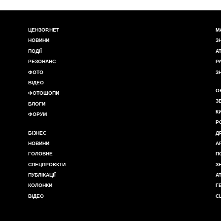
ЦЕНЗОР.НЕТ
М
НОВИНИ
З
ПОДІЇ
А
РЕЗОНАНС
Р
ФОТО
З
ВІДЕО
О
ФОТОШОПИ
З
БЛОГИ
К
ФОРУМ
Р
БІЗНЕС
Д
НОВИНИ
А
ГОЛОВНЕ
П
СПЕЦПРОЄКТИ
З
ПУБЛІКАЦІЇ
А
КОЛОНКИ
Г
ВІДЕО
С