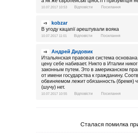
а як же європейські ціності і призумпція 
Відповісти
Посилання
10.07.2017 10:53
kobzar
+9
В угоду кацапії арештували вояка
Відповісти
Посилання
10.07.2017 11:01
Андрей Дидовик
+8
Итальянская правовая система основана, к
цену себе набивает. Никто в Италии нико
законным путем. Это в американском прав
от имени государства к гражданину. Соот
обвиняемом лежит обязанность (бремя) чт
(шучу) нет.
Відповісти
Посилання
10.07.2017 10:55
Сталася помилка при