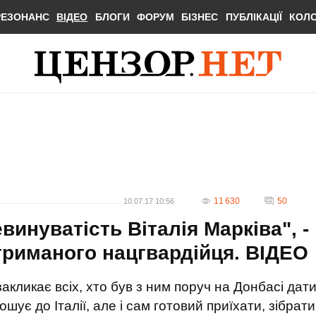
РЕЗОНАНС
ВІДЕО
БЛОГИ
ФОРУМ
БІЗНЕС
ПУБЛІКАЦІЇ
КОЛ
11 630
50
10.07.17 10:56
винуватість Віталія Марківа", -
атриманого нацгвардійця. ВIДЕО
закликає всіх, хто був з ним поруч на Донбасі дат
ошує до Італії, але і сам готовий приїхати, зібрати