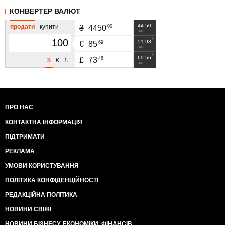
КОНВЕРТЕР ВАЛЮТ
44.50
продати
купити
00
₴
4450
грн
51.93
69
€
85
грн
60.56
48
£
73
$
€
£
грн
ПРО НАС
КОНТАКТНА ІНФОРМАЦІЯ
ПІДТРИМАТИ
РЕКЛАМА
УМОВИ КОРИСТУВАННЯ
ПОЛІТИКА КОНФІДЕНЦІЙНОСТІ
РЕДАКЦІЙНА ПОЛІТИКА
НОВИНИ СВІЖІ
НОВИНИ БІЗНЕСУ, ЕКОНОМІКИ, ФІНАНСІВ