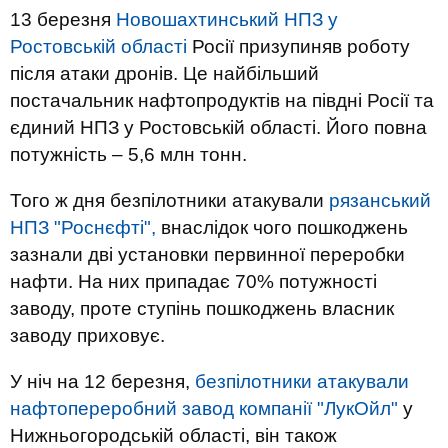
13 березня
Новошахтинський НПЗ у
Ростовській області
Росії призупиняв роботу
після атаки дронів. Це найбільший
постачальник нафтопродуктів на півдні Росії та
єдиний НПЗ у Ростовській області. Його повна
потужність – 5,6 млн тонн.
Того ж дня безпілотники атакували
рязанський
НПЗ "Роснєфті",
внаслідок чого пошкоджень
зазнали дві установки первинної переробки
нафти. На них припадає 70% потужності
заводу, проте ступінь пошкоджень власник
заводу приховує.
У ніч на 12 березня,
безпілотники атакували
нафтопереробний завод компанії "ЛукОйл"
у
Нижньогородській області, він також