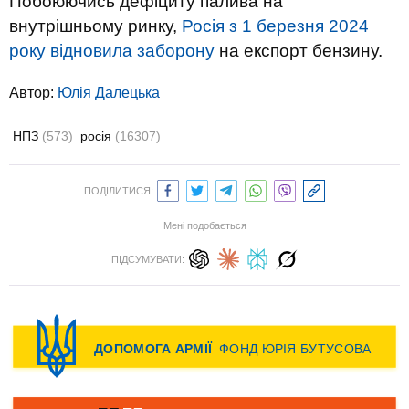
Побоюючись дефіциту палива на
внутрішньому ринку,
Росія з 1 березня 2024
року відновила заборону
на експорт бензину.
Автор:
Юлiя Далецька
НПЗ
(573)
росія
(16307)
ПОДІЛИТИСЯ:
Мені подобається
ПІДСУМУВАТИ: