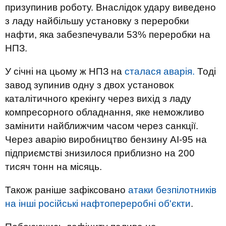
призупинив роботу. Внаслідок удару виведено
з ладу найбільшу установку з переробки
нафти, яка забезпечували 53% переробки на
НПЗ.
У січні на цьому ж НПЗ на
сталася аварія.
Тоді
завод зупинив одну з двох установок
каталітичного крекінгу через вихід з ладу
компресорного обладнання, яке неможливо
замінити найближчим часом через санкції.
Через аварію виробництво бензину АІ-95 на
підприємстві знизилося приблизно на 200
тисяч тонн на місяць.
Також раніше зафіксовано
атаки безпілотників
на інші російські нафтопереробні об'єкти
.