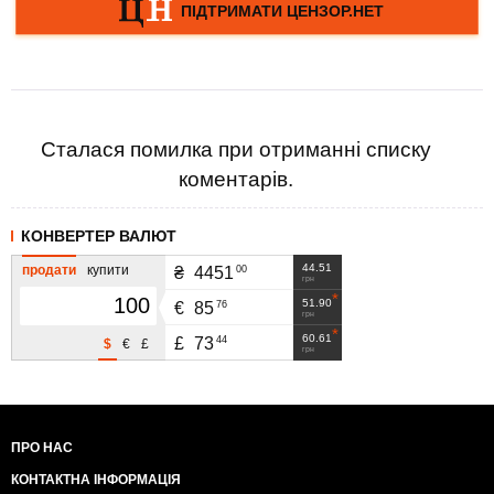
Сталася помилка при отриманні списку
коментарів.
КОНВЕРТЕР ВАЛЮТ
44.51
продати
купити
00
₴
4451
грн
51.90
76
€
85
грн
60.61
44
£
73
$
€
£
грн
ПРО НАС
КОНТАКТНА ІНФОРМАЦІЯ