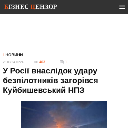
НОВИНИ
403
1
23.03.24 10:24
У Росії внаслідок удару
безпілотників загорівся
Куйбишевський НПЗ