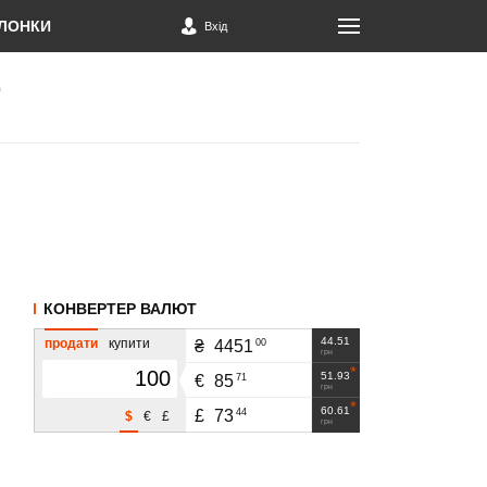
ЛОНКИ
Вхід
КОНВЕРТЕР ВАЛЮТ
44.51
продати
купити
00
₴
4451
грн
51.93
71
€
85
грн
60.61
44
£
73
$
€
£
грн