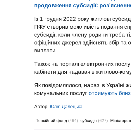
продовження субсидії: роз’ясненн
Із 1 грудня 2022 року житлові субсид
ПФУ створив можливість подання сп
субсидії, коли члену родини треба т
офіційних джерел здійснять збір та
виплати.
Також на порталі електронних послу
кабінети для надавачів житлово-ком
Як повідомлялося, наразі в Україні ж
комунальних послуг
отримують близь
Автор:
Юлiя Далецька
Пенсійний фонд
(464)
субсидія
(627)
Міністерст