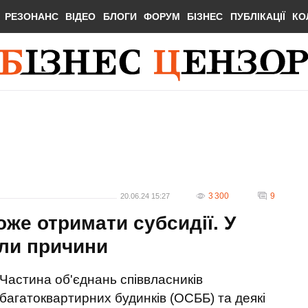
РЕЗОНАНС
ВІДЕО
БЛОГИ
ФОРУМ
БІЗНЕС
ПУБЛІКАЦІЇ
КО
3 300
9
20.06.24 15:27
оже отримати субсидії. У
ли причини
Частина об'єднань співвласників
багатоквартирних будинків (ОСББ) та деякі