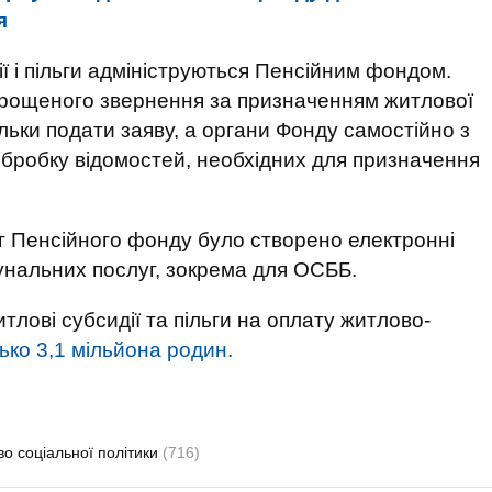
я
ії і пільги адмініструються Пенсійним фондом.
рощеного звернення за призначенням житлової
ільки подати заяву, а органи Фонду самостійно з
 обробку відомостей, необхідних для призначення
г Пенсійного фонду було створено електронні
унальних послуг, зокрема для ОСББ.
итлові субсидії та пільги на оплату житлово-
ко 3,1 мільйона родин.
во соціальної політики
(716)