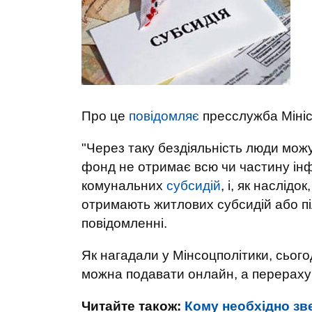
Про це
повідомляє
пресслужба Мініст
"Через таку бездіяльність люди можу
фонд не отримає всю чи частину інф
комунальних
субсидій
, і, як наслідо
отримають житлових субсидій або піл
повідомленні.
Як нагадали у Мінсоцполітики, сього
можна подавати онлайн, а перерахун
Читайте також:
Кому необхідно зв