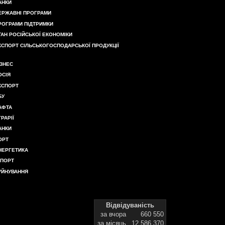
АНКИ
ЕРЖАВНІ ПРОГРАМИ
РОГРАМИ ПІДТРИМКИ
ТАН РОСІЙСЬКОЇ ЕКОНОМІКИ
КСПОРТ СІЛЬСЬКОГОСПОДАРСЬКОЇ ПРОДУКЦІЇ
ІЗНЕС
ОСІЯ
КСПОРТ
БУ
АФТА
ГРАРІЇ
АНКИ
ОРТ
НЕРГЕТИКА
МПОРТ
УЙНУВАННЯ
Відвідуваність
за вчора
660 550
за місяць
12 586 370