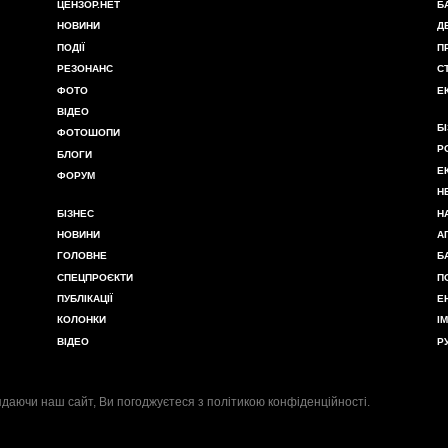
ЦЕНЗОР.НЕТ
Б
НОВИНИ
Д
ПОДІЇ
П
РЕЗОНАНС
С
ФОТО
Е
ВІДЕО
Б
ФОТОШОПИ
Р
БЛОГИ
Е
ФОРУМ
Н
БІЗНЕС
Н
НОВИНИ
А
ГОЛОВНЕ
Б
СПЕЦПРОЄКТИ
П
ПУБЛІКАЦІЇ
Е
КОЛОНКИ
І
ВІДЕО
Р
даючи наш сайт, Ви погоджуєтеся з
політикою конфіденційності
.