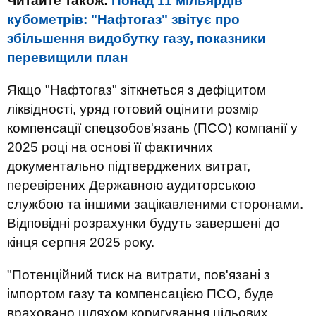
Читайте також:
Понад 11 мільярдів
кубометрів: "Нафтогаз" звітує про
збільшення видобутку газу, показники
перевищили план
Якщо "Нафтогаз" зіткнеться з дефіцитом
ліквідності, уряд готовий оцінити розмір
компенсації спецзобов'язань (ПСО) компанії у
2025 році на основі її фактичних
документально підтверджених витрат,
перевірених Державною аудиторською
службою та іншими зацікавленими сторонами.
Відповідні розрахунки будуть завершені до
кінця серпня 2025 року.
"Потенційний тиск на витрати, пов'язані з
імпортом газу та компенсацією ПСО, буде
враховано шляхом коригування цільових