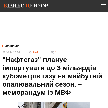
НОВИНИ
694
1
21.10.24 13:24
"Нафтогаз" планує
імпортувати до 3 мільярдів
кубометрів газу на майбутній
опалювальний сезон, –
меморандум із МВФ