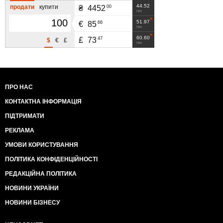
44.52
продати
купити
00
₴
4452
грн
51.97
66
€
85
грн
60.60
47
£
73
$
€
£
грн
ПРО НАС
КОНТАКТНА ІНФОРМАЦІЯ
ПІДТРИМАТИ
РЕКЛАМА
УМОВИ КОРИСТУВАННЯ
ПОЛІТИКА КОНФІДЕНЦІЙНОСТІ
РЕДАКЦІЙНА ПОЛІТИКА
НОВИНИ УКРАЇНИ
НОВИНИ БІЗНЕСУ