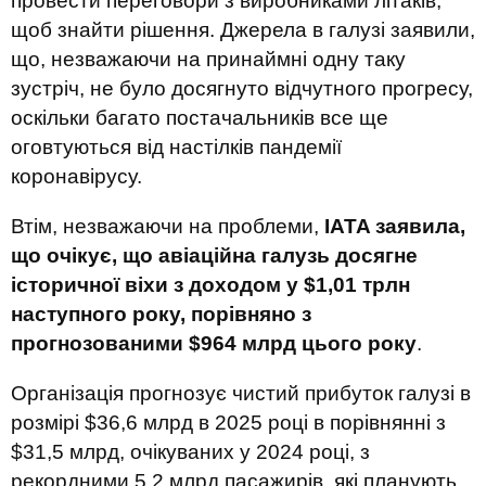
провести переговори з виробниками літаків,
щоб знайти рішення. Джерела в галузі заявили,
що, незважаючи на принаймні одну таку
зустріч, не було досягнуто відчутного прогресу,
оскільки багато постачальників все ще
оговтуються від настілків пандемії
коронавірусу.
Втім, незважаючи на проблеми,
IATA заявила,
що очікує, що авіаційна галузь досягне
історичної віхи з доходом у $1,01 трлн
наступного року, порівняно з
прогнозованими $964 млрд цього року
.
Організація прогнозує чистий прибуток галузі в
розмірі $36,6 млрд в 2025 році в порівнянні з
$31,5 млрд, очікуваних у 2024 році, з
рекордними 5,2 млрд пасажирів, які планують