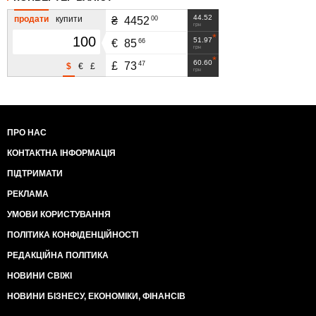
44.52
продати
купити
00
₴
4452
грн
51.97
66
€
85
грн
60.60
47
£
73
$
€
£
грн
ПРО НАС
КОНТАКТНА ІНФОРМАЦІЯ
ПІДТРИМАТИ
РЕКЛАМА
УМОВИ КОРИСТУВАННЯ
ПОЛІТИКА КОНФІДЕНЦІЙНОСТІ
РЕДАКЦІЙНА ПОЛІТИКА
НОВИНИ СВІЖІ
НОВИНИ БІЗНЕСУ, ЕКОНОМІКИ, ФІНАНСІВ