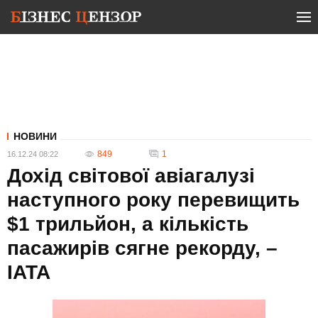
НОВИНИ
849
1
16.12.24 08:22
Дохід світової авіагалузі
наступного року перевищить
$1 трильйон, а кількість
пасажирів сягне рекорду, –
IATA