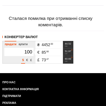
Сталася помилка при отриманні списку
коментарів.
КОНВЕРТЕР ВАЛЮТ
44.52
продати
купити
00
₴
4452
грн
51.97
66
€
85
грн
60.60
47
£
73
$
€
£
грн
ПРО НАС
КОНТАКТНА ІНФОРМАЦІЯ
ПІДТРИМАТИ
РЕКЛАМА