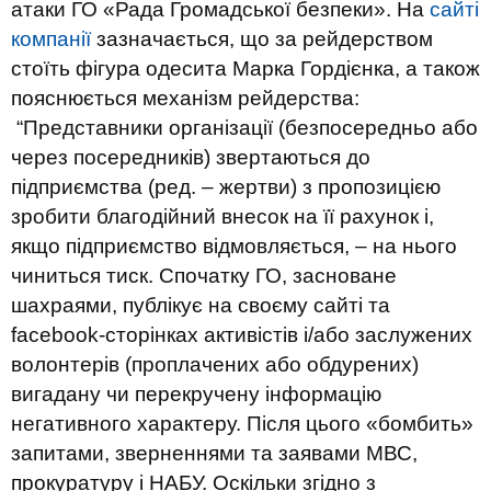
атаки ГО «Рада Громадської безпеки». На
сайті
компанії
зазначається, що за рейдерством
стоїть фігура одесита Марка Гордієнка, а також
пояснюється механізм рейдерства:
“Представники організації (безпосередньо або
через посередників) звертаються до
підприємства (ред. – жертви) з пропозицією
зробити благодійний внесок на її рахунок і,
якщо підприємство відмовляється, – на нього
чиниться тиск. Спочатку ГО, засноване
шахраями, публікує на своєму сайті та
facebook-сторінках активістів і/або заслужених
волонтерів (проплачених або обдурених)
вигадану чи перекручену інформацію
негативного характеру. Після цього «бомбить»
запитами, зверненнями та заявами МВС,
прокуратуру і НАБУ. Оскільки згідно з