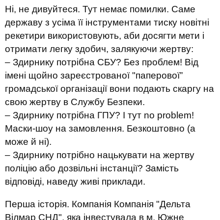
Ні, не дивуйтеся. Тут немає помилки. Саме
державу з усіма її інструментами тиску новітні
рекетири використовують, аби досягти мети і
отримати легку здобич, залякуючи жертву:
– Здирнику потрібна СБУ? Без проблем! Від
імені щойно зареєстрованої "паперової”
громадської організації вони подають скаргу на
свою жертву в Службу Безпеки.
– Здирнику потрібна ГПУ? І тут no problem!
Маски-шоу на замовлення. Безкоштовно (а
може й ні).
– Здирнику потрібно нацькувати на жертву
поліцію або дозвільні інстанції? Замість
відповіді, наведу живі приклади.
Перша історія.
Компанія Компанія "Дельта
Вілмар СНД", яка інвестувала в м. Южне