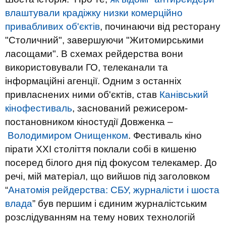
влаштували крадіжку низки комерційно
привабливих об'єктів
, починаючи від ресторану
"Столичний", завершуючи "Житомирськими
ласощами". В схемах рейдерства вони
використовували ГО, телеканали та
інформаційні агенції. Одним з останніх
привласнених ними об'єктів, став
Канівський
кінофестиваль
,
заснований режисером-
постановником кіностудії Довженка –
Володимиром Онищенком
. Фестиваль кіно
пірати ХХІ століття
поклали собі в кишеню
посеред білого дня під фокусом телекамер. До
речі, мій матеріал, що вийшов під заголовком
“
Анатомія рейдерства: СБУ, журналісти і шоста
влада
” був першим і єдиним журналістським
розслідуванням на тему нових технологій