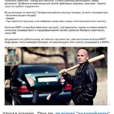
Шоста історія. Про те,
як відомі "антирейдери"