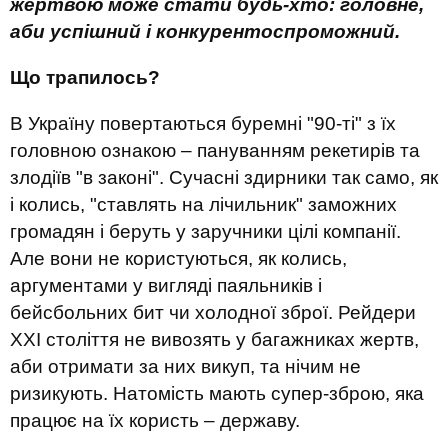
жертвою може стати будь-хто: головне,
аби успішний і конкурентоспроможний.
Що трапилось?
В Україну повертаються буремні "90-ті" з їх
головною ознакою – пануванням рекетирів та
злодіїв "в законі". Сучасні здирники так само, як
і колись, "ставлять на лічильник" заможних
громадян і беруть у заручники цілі компанії.
Але вони не користуються, як колись,
аргументами у вигляді паяльників і
бейсбольних бит чи холодної зброї. Рейдери
XXI століття не вивозять у багажниках жертв,
аби отримати за них викуп, та нічим не
ризикують. Натомість мають супер-зброю, яка
працює на їх користь – державу.