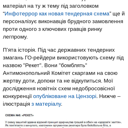
матеріал на ту ж тему під заголовком
“
Инфотеррор как новая тендерная схема
” ще й
персоналізує виконавців брудного замовлення
проти одного з ключових гравців ринку
легпрому.
П’ята історія. Під час державних тендерних
змагань ГО-рейдери використовують схему під
назвою "Рекет". Вони "бомблять"
Антимонопольний Комітет скаргами на свою
жертву доти, допоки та не відкупиться.
Мої
дослідження новітніх схем недобросовісної
конкуренції
опубліковане на Цензорі
. Нижче –
ілюстрація
з матеріалу
.