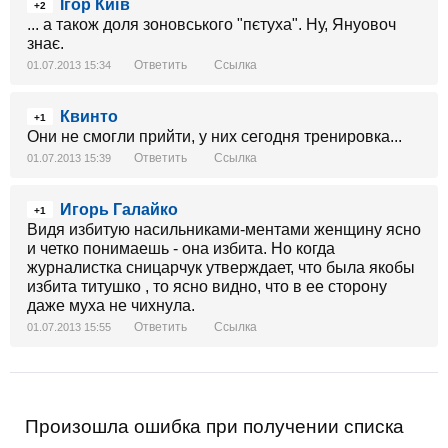
Ігор Київ
+2
... а також доля зоновського "пєтуха". Ну, Януовоч
знає.
Ответить
Ссылка
01.07.2013 15:34
Квинто
+1
Они не смогли прийти, у них сегодня тренировка...
Ответить
Ссылка
01.07.2013 15:39
Игорь Галайко
+1
Видя избитую насильниками-ментами женщину ясно
и четко понимаешь - она избита. Но когда
журналистка сницарчук утверждает, что была якобы
избита титушко , то ясно видно, что в ее сторону
даже муха не чихнула.
Ответить
Ссылка
01.07.2013 15:55
Произошла ошибка при получении списка