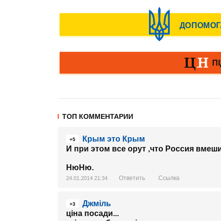
ТОП КОММЕНТАРИИ
Крым это Крым
+5
И при этом все орут ,что Россия вмеш
НюНю.
Ответить
Ссылка
24.01.2014 21:34
Джміль
+3
ціна посади...