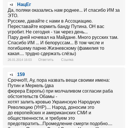
НацЕг
+2
Да, поляки оказались нам роднее... И спасибо ИМ за
ЭТО.
Русские, давайте с нами в Ассоциацию.
Переставайте кормить банду Путина. ОН вас
угробит. Не сегодня - так через день...
Пару дней ночевал на Майдане. Много русских там.
Спасибо ИМ ... И белоруссам... В том числе и
погибшему парню Жизневскому (фамилия то
какая.... трудно сдержать слёзы)
Ответить
Ссылка
26.01.2014 16:03
159
+1
Срочно!!!, Ау, пора назвать вещи своими имена:
Путин и Меркель (два
фюрера Европы) при молчаливом согласии раба
обстоятельств Обамы -
хотят залить кровью Украинскую Народную
Революцию (УНР).... Народ, доносим это
до европейских и американских СМИ и
общественности, и требуем это
предотвратить...Промедление смерти подобно....