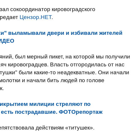
зал сокоординатор кировоградского
ередает
Цензор.НЕТ
.
ки" выламывали двери и избивали жителей
ВИДЕО
яний, был мерный пикет, на которой мы получили
яч кировоградцев. Власть отгородилась от нас
итушки" были какие-то неадекватные. Они начали
молотки и начали бить людей по голове
к.
рикрытием милиции стреляют по
 есть пострадавшие. ФОТОрепортаж
репятствовала действиям «титушек».