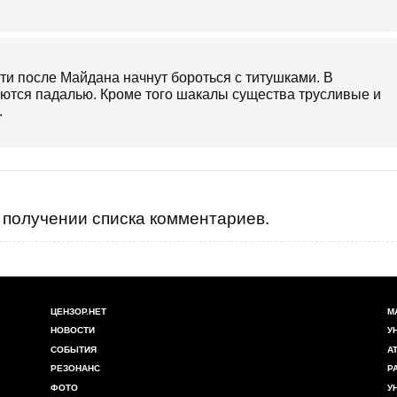
сти после Майдана начнут бороться с титушками. В
аются падалью. Кроме того шакалы существа трусливые и
.
получении списка комментариев.
ЦЕНЗОР.НЕТ
М
НОВОСТИ
У
СОБЫТИЯ
А
РЕЗОНАНС
Р
ФОТО
У