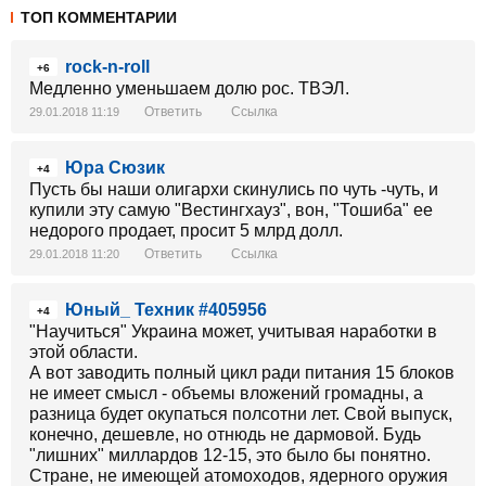
ТОП КОММЕНТАРИИ
rock-n-roll
+6
Медленно уменьшаем долю рос. ТВЭЛ.
Ответить
Ссылка
29.01.2018 11:19
Юра Сюзик
+4
Пусть бы наши олигархи скинулись по чуть -чуть, и
купили эту самую "Вестингхауз", вон, "Тошиба" ее
недорого продает, просит 5 млрд долл.
Ответить
Ссылка
29.01.2018 11:20
Юный_ Техник #405956
+4
"Научиться" Украина может, учитывая наработки в
этой области.
А вот заводить полный цикл ради питания 15 блоков
не имеет смысл - объемы вложений громадны, а
разница будет окупаться полсотни лет. Свой выпуск,
конечно, дешевле, но отнюдь не дармовой. Будь
"лишних" миллардов 12-15, это было бы понятно.
Стране, не имеющей атомоходов, ядерного оружия