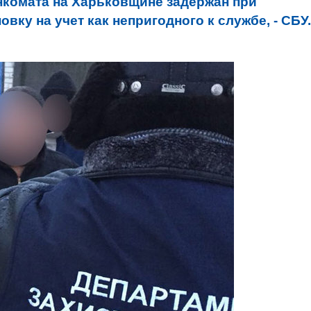
нкомата на Харьковщине задержан при
овку на учет как непригодного к службе, - СБУ.