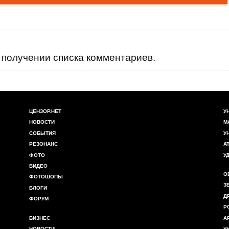
получении списка комментариев.
ЦЕНЗОР.НЕТ
У
НОВОСТИ
М
СОБЫТИЯ
У
РЕЗОНАНС
А
ФОТО
У
ВИДЕО
О
ФОТОШОПЫ
З
БЛОГИ
Д
ФОРУМ
Р
БИЗНЕС
А
НОВОСТИ
У