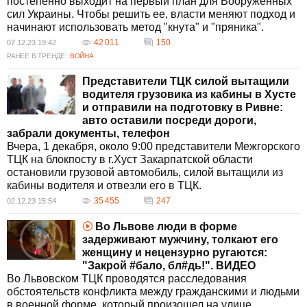
постепенно выходит на первый план для Вооруженных
сил Украины. Чтобы решить ее, власти меняют подход и
начинают использовать метод "кнута" и "пряника".
42 011
150
07.12.23 19:42
РАНЕЕ В ТРЕНДЕ:
ВОЙНА
Представители ТЦК силой вытащили
водителя грузовика из кабины в Хусте
и отправили на подготовку в Ривне:
авто оставили посреди дороги,
забрали документы, телефон
Вчера, 1 декабря, около 9:00 представители Межгорского
ТЦК на блокпосту в г.Хуст Закарпатской области
остановили грузовой автомобиль, силой вытащили из
кабины водителя и отвезли его в ТЦК.
35 455
247
02.12.23 15:54
Во Львове люди в форме
задерживают мужчину, толкают его
женщину и нецензурно ругаются:
"Закрой #бало, бл#дь!". ВИДЕО
Во Львовском ТЦК проводятся расследования
обстоятельств конфликта между гражданскими и людьми
в военной форме, который произошел на улице