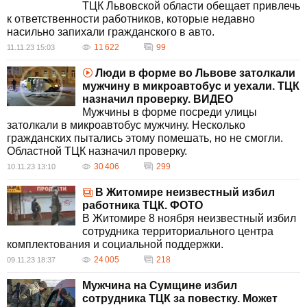
ТЦК Львовской области обещает привлечь
к ответственности работников, которые недавно
насильно запихали гражданского в авто.
11 622
99
11.11.23 15:03
Люди в форме во Львове затолкали
мужчину в микроавтобус и уехали. ТЦК
назначил проверку. ВИДЕО
Мужчины в форме посреди улицы
затолкали в микроавтобус мужчину. Несколько
гражданских пытались этому помешать, но не смогли.
Областной ТЦК назначил проверку.
30 406
299
10.11.23 13:10
В Житомире неизвестный избил
работника ТЦК. ФОТО
В Житомире 8 ноября неизвестный избил
сотрудника территориального центра
комплектования и социальной поддержки.
24 005
218
09.11.23 18:37
Мужчина на Сумщине избил
сотрудника ТЦК за повестку. Может