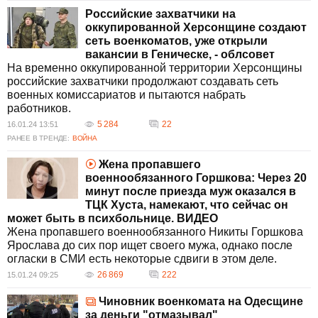
Российские захватчики на
оккупированной Херсонщине создают
сеть военкоматов, уже открыли
вакансии в Геническе, - облсовет
На временно оккупированной территории Херсонщины
российские захватчики продолжают создавать сеть
военных комиссариатов и пытаются набрать
работников.
5 284
22
16.01.24 13:51
РАНЕЕ В ТРЕНДЕ:
ВОЙНА
Жена пропавшего
военнообязанного Горшкова: Через 20
минут после приезда муж оказался в
ТЦК Хуста, намекают, что сейчас он
может быть в психбольнице. ВИДЕО
Жена пропавшего военнообязанного Никиты Горшкова
Ярослава до сих пор ищет своего мужа, однако после
огласки в СМИ есть некоторые сдвиги в этом деле.
26 869
222
15.01.24 09:25
Чиновник военкомата на Одесщине
за деньги "отмазывал"