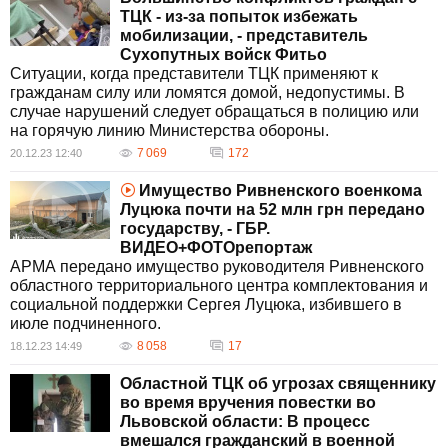
ТЦК - из-за попыток избежать
мобилизации, - представитель
Сухопутных войск Фитьо
Ситуации, когда представители ТЦК применяют к
гражданам силу или ломятся домой, недопустимы. В
случае нарушений следует обращаться в полицию или
на горячую линию Министерства обороны.
7 069
172
20.12.23 12:40
Имущество Ривненского военкома
Луцюка почти на 52 млн грн передано
государству, - ГБР.
ВИДЕО+ФОТОрепортаж
АРМА передано имущество руководителя Ривненского
областного территориального центра комплектования и
социальной поддержки Сергея Луцюка, избившего в
июле подчиненного.
8 058
17
18.12.23 14:49
Областной ТЦК об угрозах священнику
во время вручения повестки во
Львовской области: В процесс
вмешался гражданский в военной