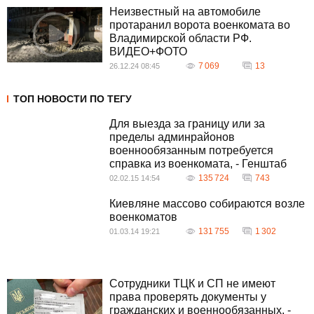
Неизвестный на автомобиле
протаранил ворота военкомата во
Владимирской области РФ.
ВИДЕО+ФОТО
7 069
13
26.12.24 08:45
ТОП НОВОСТИ ПО ТЕГУ
Для выезда за границу или за
пределы админрайонов
военнообязанным потребуется
справка из военкомата, - Генштаб
135 724
743
02.02.15 14:54
Киевляне массово собираются возле
военкоматов
131 755
1 302
01.03.14 19:21
Сотрудники ТЦК и СП не имеют
права проверять документы у
гражданских и военнообязанных, -