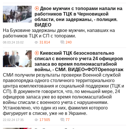
Двое мужчин с топорами напали на
работников ТЦК в Черновицкой
области, они задержаны, - полиция.
ВИДЕО
На Буковине задержаны двое мужчин, напавших на
работников ТЦК и СП с топорами.
31 814
240
08.03.24 15:02
Киевский ТЦК безосновательно
списал с военного учета 24 офицеров
запаса во время полномасштабной
войны, - СМИ. ВИДЕО+ФОТОрепортаж
СМИ получили результаты проверки Военной службой
правопорядка одного столичного территориального
центра комплектования и социальной поддержки (ТЦК и
СП). В документе говорится, что, по меньшей мере, 24
офицеров запаса уже во время полномасштабной
войны списали с военного учета с нарушениями.
Установлено, что один из них, фамилия которого
фигурирует в списке, уже не в Украине.
17 505
77
22.02.24 17:35