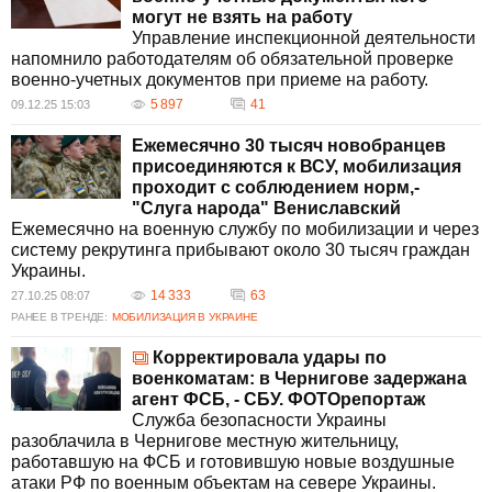
могут не взять на работу
Управление инспекционной деятельности
напомнило работодателям об обязательной проверке
военно-учетных документов при приеме на работу.
5 897
41
09.12.25 15:03
Ежемесячно 30 тысяч новобранцев
присоединяются к ВСУ, мобилизация
проходит с соблюдением норм,-
"Слуга народа" Вениславский
Ежемесячно на военную службу по мобилизации и через
систему рекрутинга прибывают около 30 тысяч граждан
Украины.
14 333
63
27.10.25 08:07
РАНЕЕ В ТРЕНДЕ:
МОБИЛИЗАЦИЯ В УКРАИНЕ
Корректировала удары по
военкоматам: в Чернигове задержана
агент ФСБ, - СБУ. ФОТОрепортаж
Служба безопасности Украины
разоблачила в Чернигове местную жительницу,
работавшую на ФСБ и готовившую новые воздушные
атаки РФ по военным объектам на севере Украины.