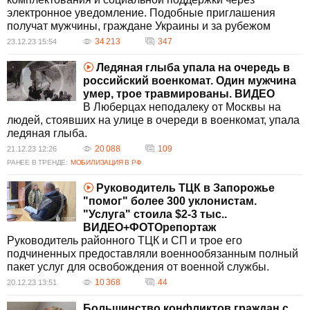
электронное уведомление. Подобные приглашения
получат мужчины, граждане Украины и за рубежом
34 213
347
23.12.23 15:54
Ледяная глыба упала на очередь в
российский военкомат. Один мужчина
умер, трое травмированы. ВИДЕО
В Люберцах неподалеку от Москвы на
людей, стоявших на улице в очереди в военкомат, упала
ледяная глыба.
20 088
109
21.12.23 12:26
РАНЕЕ В ТРЕНДЕ:
МОБИЛИЗАЦИЯ В РФ
Руководитель ТЦК в Запорожье
"помог" более 300 уклонистам.
"Услуга" стоила $2-3 тыс..
ВИДЕО+ФОТОрепортаж
Руководитель районного ТЦК и СП и трое его
подчиненных предоставляли военнообязанным полный
пакет услуг для освобождения от военной службы.
10 368
44
20.12.23 13:51
Большинство конфликтов граждан с