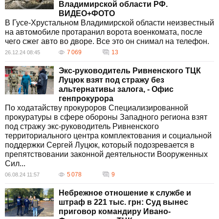
Владимирской области РФ.
ВИДЕО+ФОТО
В Гусе-Хрустальном Владимирской области неизвестный
на автомобиле протаранил ворота военкомата, после
чего сжег авто во дворе. Все это он снимал на телефон.
7 069
13
26.12.24 08:45
Экс-руководитель Ривненского ТЦК
Луцюк взят под стражу без
альтернативы залога, - Офис
генпрокурора
По ходатайству прокуроров Специализированной
прокуратуры в сфере обороны Западного региона взят
под стражу экс-руководитель Ривненского
территориального центра комплектования и социальной
поддержки Сергей Луцюк, который подозревается в
препятствовании законной деятельности Вооруженных
Сил...
5 078
9
06.08.24 11:57
Небрежное отношение к службе и
штраф в 221 тыс. грн: Суд вынес
приговор командиру Ивано-