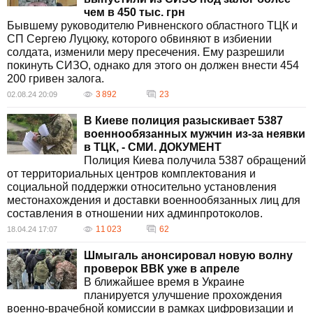
чем в 450 тыс. грн
Бывшему руководителю Ривненского областного ТЦК и
СП Сергею Луцюку, которого обвиняют в избиении
солдата, изменили меру пресечения. Ему разрешили
покинуть СИЗО, однако для этого он должен внести 454
200 гривен залога.
3 892
23
02.08.24 20:09
В Киеве полиция разыскивает 5387
военнообязанных мужчин из-за неявки
в ТЦК, - СМИ. ДОКУМЕНТ
Полиция Киева получила 5387 обращений
от территориальных центров комплектования и
социальной поддержки относительно установления
местонахождения и доставки военнообязанных лиц для
составления в отношении них админпротоколов.
11 023
62
18.04.24 17:07
Шмыгаль анонсировал новую волну
проверок ВВК уже в апреле
В ближайшее время в Украине
планируется улучшение прохождения
военно-врачебной комиссии в рамках цифровизации и