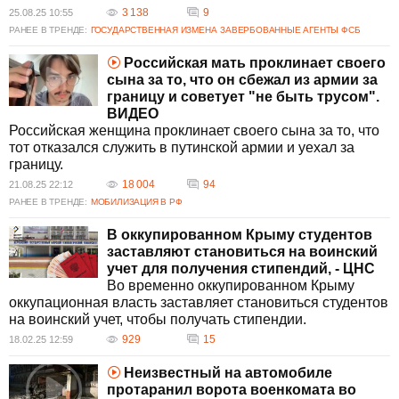
3 138
9
25.08.25 10:55
РАНЕЕ В ТРЕНДЕ:
ГОСУДАРСТВЕННАЯ ИЗМЕНА
ЗАВЕРБОВАННЫЕ АГЕНТЫ ФСБ
Российская мать проклинает своего
сына за то, что он сбежал из армии за
границу и советует "не быть трусом".
ВИДЕО
Российская женщина проклинает своего сына за то, что
тот отказался служить в путинской армии и уехал за
границу.
18 004
94
21.08.25 22:12
РАНЕЕ В ТРЕНДЕ:
МОБИЛИЗАЦИЯ В РФ
В оккупированном Крыму студентов
заставляют становиться на воинский
учет для получения стипендий, - ЦНС
Во временно оккупированном Крыму
оккупационная власть заставляет становиться студентов
на воинский учет, чтобы получать стипендии.
929
15
18.02.25 12:59
Неизвестный на автомобиле
протаранил ворота военкомата во