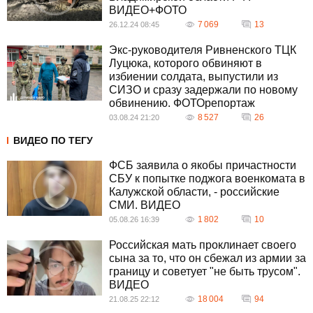
ВИДЕО+ФОТО
7 069
13
26.12.24 08:45
Экс-руководителя Ривненского ТЦК
Луцюка, которого обвиняют в
избиении солдата, выпустили из
СИЗО и сразу задержали по новому
обвинению. ФОТОрепортаж
8 527
26
03.08.24 21:20
ВИДЕО ПО ТЕГУ
ФСБ заявила о якобы причастности
СБУ к попытке поджога военкомата в
Калужской области, - российские
СМИ. ВИДЕО
1 802
10
05.08.26 16:39
Российская мать проклинает своего
сына за то, что он сбежал из армии за
границу и советует "не быть трусом".
ВИДЕО
18 004
94
21.08.25 22:12