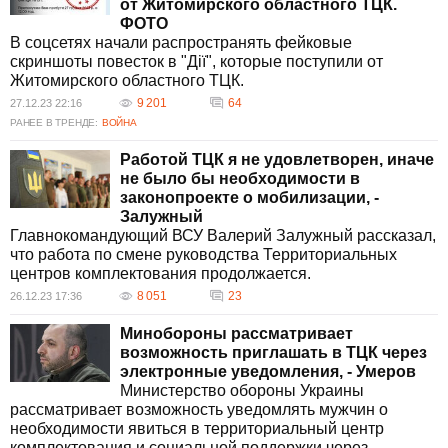
от Житомирского областного ТЦК.
ФОТО
В соцсетях начали распространять фейковые
скриншоты повесток в "Дії", которые поступили от
Житомирского областного ТЦК.
9 201
64
27.12.23 22:16
РАНЕЕ В ТРЕНДЕ:
ВОЙНА
Работой ТЦК я не удовлетворен, иначе
не было бы необходимости в
законопроекте о мобилизации, -
Залужный
Главнокомандующий ВСУ Валерий Залужный рассказал,
что работа по смене руководства Территориальных
центров комплектования продолжается.
8 051
23
26.12.23 17:36
Минобороны рассматривает
возможность приглашать в ТЦК через
электронные уведомления, - Умеров
Министерство обороны Украины
рассматривает возможность уведомлять мужчин о
необходимости явиться в территориальный центр
комплектования и социальной поддержки через