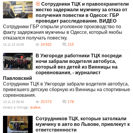
Сотрудники ТЦК и правоохранители
жестко задержали мужчину за отказ от
получения повестки в Одессе: ГБР
проводит расследование. ВИДЕО
Сотрудники ГБР открыли уголовное производство по
факту задержания мужчины в Одессе, который якобы
отказался получать повестку.
24 932
215
15.11.23 16:06
В Ужгороде работники ТЦК посреди
ночи забрали водителя автобуса,
который вез детей из Винницы на
соревнования, - журналист
Павловский
Сотрудники ТЦК в Ужгороде забрали водителя автобуса,
привезшего детскую сборную из Винницы на спортивные
соревнования.
25 573
178
13.11.23 09:46
РАНЕЕ В ТРЕНДЕ:
ВОЙНА
Сотрудников ТЦК, которые затолкали
мужчину в авто во Львове, привлекут к
ответственности