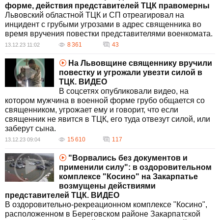
форме, действия представителей ТЦК правомерны
Львовский областной ТЦК и СП отреагировал на
инцидент с грубыми угрозами в адрес священника во
время вручения повестки представителями военкомата.
8 361
43
13.12.23 11:02
На Львовщине священнику вручили
повестку и угрожали увезти силой в
ТЦК. ВИДЕО
В соцсетях опубликовали видео, на
котором мужчина в военной форме грубо общается со
священником, угрожает ему и говорит, что если
священник не явится в ТЦК, его туда отвезут силой, или
заберут сына.
15 610
117
13.12.23 09:04
"Ворвались без документов и
применили силу": в оздоровительном
комплексе "Косино" на Закарпатье
возмущены действиями
представителей ТЦК. ВИДЕО
В оздоровительно-рекреационном комплексе "Косино",
расположенном в Береговском районе Закарпатской