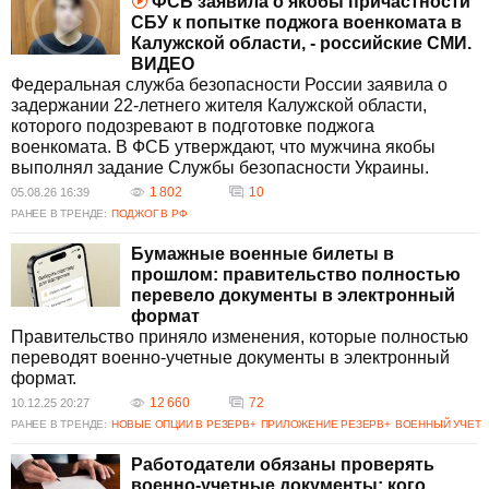
ФСБ заявила о якобы причастности
военкоматов, нацеленные на улучшение их
СБУ к попытке поджога военкомата в
работы и прозрачность процесса мобилизации.
Калужской области, - российские СМИ.
Это становится возможным за счет внедрения
ВИДЕО
электронных уведомлений и оцифровки
Федеральная служба безопасности России заявила о
данных военнообязанных. Однако, остаются
задержании 22-летнего жителя Калужской области,
проблемы с коррупцией среди работников
которого подозревают в подготовке поджога
ТЦК, как в случае с чиновниками в Одессе и
военкомата. В ФСБ утверждают, что мужчина якобы
Львове. Также зафиксированы случаи
выполнял задание Службы безопасности Украины.
насильственных действий сотрудников ТЦК в
отношении граждан, которые вызывают
1 802
10
05.08.26 16:39
общественное возмущение.
РАНЕЕ В ТРЕНДЕ:
ПОДЖОГ В РФ
Ситуация вокруг военкоматов в 2025 году
Бумажные военные билеты в
остается напряженной, и правительство
прошлом: правительство полностью
стремится улучшить прозрачность и
перевело документы в электронный
законность их работы.
формат
Правительство приняло изменения, которые полностью
переводят военно-учетные документы в электронный
формат.
12 660
72
10.12.25 20:27
РАНЕЕ В ТРЕНДЕ:
НОВЫЕ ОПЦИИ В РЕЗЕРВ+
ПРИЛОЖЕНИЕ РЕЗЕРВ+
ВОЕННЫЙ УЧЕТ
Работодатели обязаны проверять
военно-учетные документы: кого