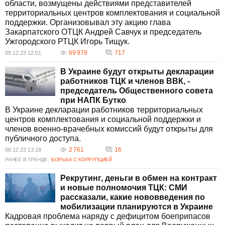
области, возмущены действиями представителей
территориальных центров комплектования и социальной
поддержки. Организовывал эту акцию глава
Закарпатского ОТЦК Андрей Савчук и председатель
Ужгородского РТЦК Игорь Тищук.
69 978
717
09.12.23 12:01
В Украине будут открыты декларации
работников ТЦК и членов ВВК, -
председатель Общественного совета
при НАПК Бутко
В Украине декларации работников территориальных
центров комплектования и социальной поддержки и
членов военно-врачебных комиссий будут открыты для
публичного доступа.
2 761
16
08.12.23 13:18
РАНЕЕ В ТРЕНДЕ:
БОРЬБА С КОРРУПЦИЕЙ
Рекрутинг, деньги в обмен на контракт
и новые полномочия ТЦК: СМИ
рассказали, какие нововведения по
мобилизации планируются в Украине
Кадровая проблема наряду с дефицитом боеприпасов