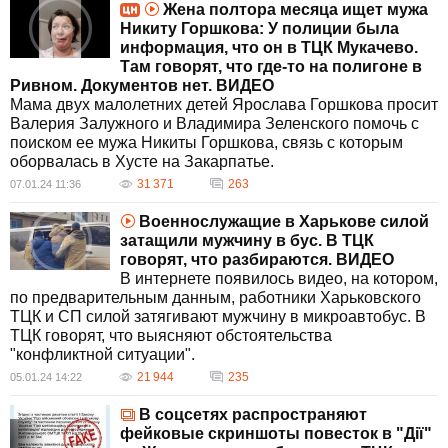
Жена полтора месяца ищет мужа
Никиту Горшкова: У полиции была
информация, что он в ТЦК Мукачево.
Там говорят, что где-то на полигоне в
Ривном. Документов нет. ВИДЕО
Мама двух малолетних детей Ярослава Горшкова просит
Валерия Залужного и Владимира Зеленского помочь с
поиском ее мужа Никиты Горшкова, связь с которым
оборвалась в Хусте на Закарпатье.
31 371
263
07.01.24 11:36
Военнослужащие в Харькове силой
затащили мужчину в бус. В ТЦК
говорят, что разбираются. ВИДЕО
В интернете появилось видео, на котором,
по предварительным данным, работники Харьковского
ТЦК и СП силой затягивают мужчину в микроавтобус. В
ТЦК говорят, что выясняют обстоятельства
"конфликтной ситуации".
21 944
235
05.01.24 14:22
В соцсетях распространяют
фейковые скриншоты повесток в "Дії"