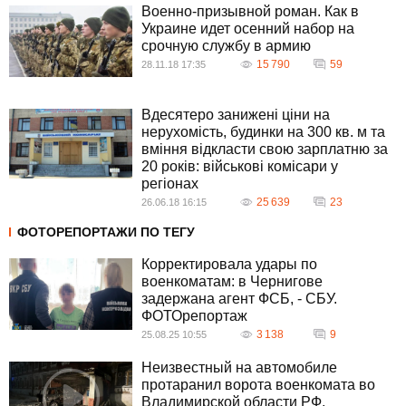
Военно-призывной роман. Как в
Украине идет осенний набор на
срочную службу в армию
15 790
59
28.11.18 17:35
Вдесятеро занижені ціни на
нерухомість, будинки на 300 кв. м та
вміння відкласти свою зарплатню за
20 років: військові комісари у
регіонах
25 639
23
26.06.18 16:15
ФОТОРЕПОРТАЖИ ПО ТЕГУ
Корректировала удары по
военкоматам: в Чернигове
задержана агент ФСБ, - СБУ.
ФОТОрепортаж
3 138
9
25.08.25 10:55
Неизвестный на автомобиле
протаранил ворота военкомата во
Владимирской области РФ.