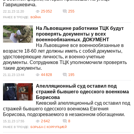
Гавришкевича.
25 052
255
22.11.23 11:20
РАНЕЕ В ТРЕНДЕ:
ВОЙНА
На Львовщине работники ТЦК будут
проверять документы у всех
военнообязанных. ДОКУМЕНТ
На Львовщине все военнообязанные в
возрасте 18-60 лет должны иметь с собой документы,
удостоверяющие личность, и военно-учетные
документы. Сотрудников ТЦК уполномочили проверять
такие документы.
44 828
195
21.11.23 13:44
Апелляционный суд оставил под
стражей бывшего одесского военкома
Борисова
Киевский апелляционный суд оставил под
стражей бывшего одесского военкома Евгения
Борисова, подозреваемого в незаконном обогащении.
2 642
8
15.11.23 17:55
РАНЕЕ В ТРЕНДЕ:
БОРЬБА С КОРРУПЦИЕЙ