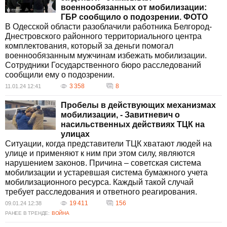
военнообязанных от мобилизации:
ГБР сообщило о подозрении. ФОТО
В Одесской области разоблачили работника Белгород-
Днестровского районного территориального центра
комплектования, который за деньги помогал
военнообязанным мужчинам избежать мобилизации.
Сотрудники Государственного бюро расследований
сообщили ему о подозрении.
3 358
8
11.01.24 12:41
Пробелы в действующих механизмах
мобилизации, - Завитневич о
насильственных действиях ТЦК на
улицах
Ситуации, когда представители ТЦК хватают людей на
улице и применяют к ним при этом силу, являются
нарушением законов. Причина – советская система
мобилизации и устаревшая система бумажного учета
мобилизационного ресурса. Каждый такой случай
требует расследования и ответного реагирования.
19 411
156
09.01.24 12:38
РАНЕЕ В ТРЕНДЕ:
ВОЙНА