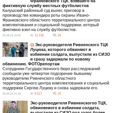
Франковского ТЦК, взявшего на
фиктивную службу местных футболистов
Калушский районный суд вынес приговор в
производстве командира роты охраны Ивано-
Франковского областного территориального центра
комплектования и социальной поддержки, который
фиктивно взял на службу футболистов.
12 236
26
05.08.24 10:56
Экс-руководителя Ривненского ТЦК
Луцюка, которого обвиняют в
избиении солдата, выпустили из СИЗО
и сразу задержали по новому
обвинению. ФОТОрепортаж
Сотрудники Государственного бюро расследований
сообщили уже четвертое подозрение бывшему
руководителю Ривненского областного
территориального центра комплектования и социальной
поддержки Сергею Луцюку и снова задержали его.
8 527
26
03.08.24 21:20
Экс-руководителя Ривненскогоо ТЦК,
обвиняемого в избиении солдата,
выпустили из СИЗО под залог более