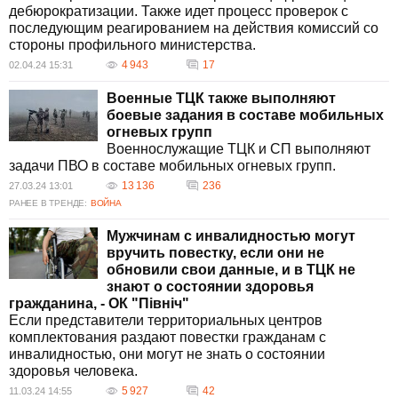
дебюрократизации. Также идет процесс проверок с
последующим реагированием на действия комиссий со
стороны профильного министерства.
4 943
17
02.04.24 15:31
Военные ТЦК также выполняют
боевые задания в составе мобильных
огневых групп
Военнослужащие ТЦК и СП выполняют
задачи ПВО в составе мобильных огневых групп.
13 136
236
27.03.24 13:01
РАНЕЕ В ТРЕНДЕ:
ВОЙНА
Мужчинам с инвалидностью могут
вручить повестку, если они не
обновили свои данные, и в ТЦК не
знают о состоянии здоровья
гражданина, - ОК "Північ"
Если представители территориальных центров
комплектования раздают повестки гражданам с
инвалидностью, они могут не знать о состоянии
здоровья человека.
5 927
42
11.03.24 14:55