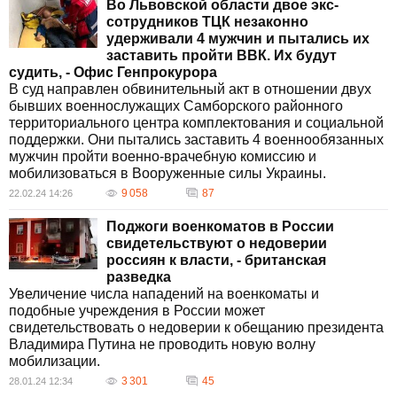
Во Львовской области двое экс-
сотрудников ТЦК незаконно
удерживали 4 мужчин и пытались их
заставить пройти ВВК. Их будут
судить, - Офис Генпрокурора
В суд направлен обвинительный акт в отношении двух
бывших военнослужащих Самборского районного
территориального центра комплектования и социальной
поддержки. Они пытались заставить 4 военнообязанных
мужчин пройти военно-врачебную комиссию и
мобилизоваться в Вооруженные силы Украины.
9 058
87
22.02.24 14:26
Поджоги военкоматов в России
свидетельствуют о недоверии
россиян к власти, - британская
разведка
Увеличение числа нападений на военкоматы и
подобные учреждения в России может
свидетельствовать о недоверии к обещанию президента
Владимира Путина не проводить новую волну
мобилизации.
3 301
45
28.01.24 12:34