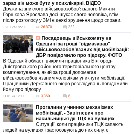
зараз він може бути у психлікарні. ВIДЕО
Дружина зниклого військовозобов’язаного Микити
Горшкова Ярослава досі шукає свого чоловіка, втім
після розголосу у ЗМІ є деякі зрушення щодо справи.
26 870
222
15.01.24 09:20
Посадовець військкомату на
Одещині за гроші "відмазував"
військовозобов’язаних від мобілізації:
ДБР повідомило про підозру. ФОТО
В Одеській області викрили працівника Білгород-
Дністровського районного територіального центру
комплектування, який за гроші допомагав
військовозобов’язаним чоловікам уникнути мобілізації.
Працівники Державного бюро розслідувань повідомили
йому про підозру.
3 360
8
11.01.24 12:17
Прогалини у чинних механізмах
мобілізації, - Завітневич про
насильницькі дії ТЦК на вулицях
Ситуації, коли працівники ТЦК хапають
людей на вулицях і застосовують до них силу, є