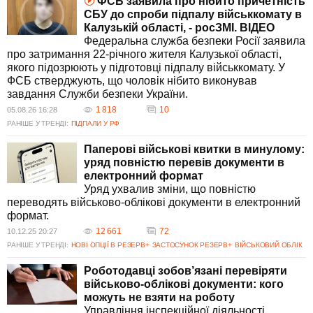
ФСБ заявила про нібито причетність
часом уряд України працює над удосконаленням процесів мобілізації
СБУ до спроби підпалу військкомату в
та введенням електронних сервісів, таких як "Резерв+" та
Калузькій області, - росЗМІ. ВIДЕО
електронний кабінет військовозобов'язаного. Усі ці події свідчать про
Федеральна служба безпеки Росії заявила
важливість моніторингу діяльності військкоматів та вдосконалення
про затримання 22-річного жителя Калузької області,
процесів мобілізації.
якого підозрюють у підготовці підпалу військкомату. У
ФСБ стверджують, що чоловік нібито виконував
завдання Служби безпеки України.
1 818
10
05.08.26 16:28
РАНІШЕ У ТРЕНДІ:
ПІДПАЛИ У РФ
Паперові військові квитки в минулому:
уряд повністю перевів документи в
електронний формат
Уряд ухвалив зміни, що повністю
переводять військово-облікові документи в електронний
формат.
12 661
72
10.12.25 20:27
РАНІШЕ У ТРЕНДІ:
НОВІ ОПЦІЇ В РЕЗЕРВ+
ЗАСТОСУНОК РЕЗЕРВ+
ВІЙСЬКОВИЙ ОБЛІК
Роботодавці зобов’язані перевіряти
військово-облікові документи: кого
можуть не взяти на роботу
Управління інспекційної діяльності