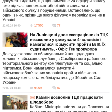
документі йдеться, що щонайменше 24 офіцери запасу
вже під час повномасштабної війни списали з
військового обліку з порушеннями. Встановлено, що
один із них, прізвище якого фігурує у переліку, вже не в
Україні.
17 505
77
22.02.24 16:40
На Львівщині двоє експрацівників ТЦК
незаконно утримували 4 чоловіків і
намагалися їх змусити пройти ВЛК. Їх
судитимуть, - Офіс Генпрокурора
До суду скеровано обвинувальний акт щодо двох
колишніх військовослужбовців Самбірського районного
територіального центру комплектування та соціальної
підтримки. Вони намагалися змусити 4
військовозобов’язаних чоловіків пройти військово-
лікарську комісію та мобілізуватись до Збройних Сил
України.
9 059
87
22.02.24 13:40
Кабмін дозволив ТЦК працювати
цілодобово
Кабінет Міністрів вніс зміни до Положення
про територіальні центри комплектування