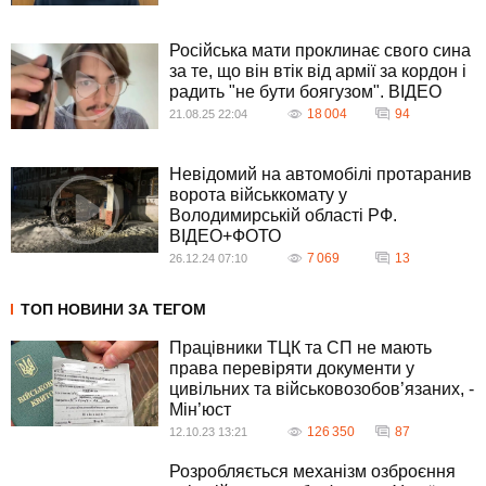
Російська мати проклинає свого сина
за те, що він втік від армії за кордон і
радить "не бути боягузом". ВIДЕО
18 004
94
21.08.25 22:04
Невідомий на автомобілі протаранив
ворота військкомату у
Володимирській області РФ.
ВІДЕО+ФОТО
7 069
13
26.12.24 07:10
ТОП НОВИНИ ЗА ТЕГОМ
Працівники ТЦК та СП не мають
права перевіряти документи у
цивільних та військовозобов’язаних, -
Мін’юст
126 350
87
12.10.23 13:21
Розробляється механізм озброєння