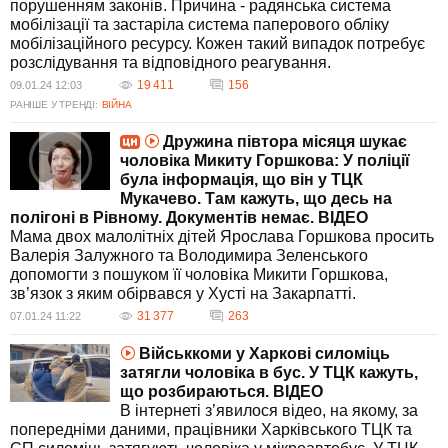
порушенням законів. Причина - радянська система
мобілізації та застаріла система паперового обліку
мобілізаційного ресурсу. Кожен такий випадок потребує
розслідування та відповідного реагування.
19 411
156
09.01.24 12:03
РАНІШЕ У ТРЕНДІ:
ВІЙНА
Дружина півтора місяця шукає
чоловіка Микиту Горшкова: У поліції
була інформація, що він у ТЦК
Мукачево. Там кажуть, що десь на
полігоні в Рівному. Документів немає. ВIДЕО
Мама двох малолітніх дітей Ярослава Горшкова просить
Валерія Залужного та Володимира Зеленського
допомогти з пошуком її чоловіка Микити Горшкова,
зв’язок з яким обірвався у Хусті на Закарпатті.
31 377
263
07.01.24 11:22
Військкоми у Харкові силоміць
затягли чоловіка в бус. У ТЦК кажуть,
що розбираються. ВIДЕО
В інтернеті з’явилося відео, на якому, за
попередніми даними, працівники Харківського ТЦК та