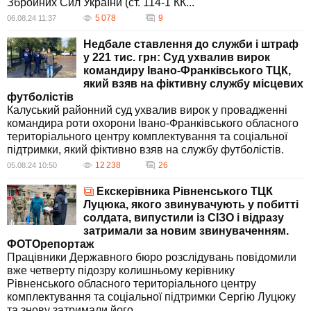
Збройних Сил України (ст. 114-1 КК...
5 078
9
06.08.24 11:37
Недбале ставлення до служби і штраф
у 221 тис. грн: Суд ухвалив вирок
командиру Івано-Франківського ТЦК,
який взяв на фіктивну службу місцевих
футболістів
Калуський районний суд ухвалив вирок у провадженні
командира роти охорони Івано-Франківського обласного
територіального центру комплектування та соціальної
підтримки, який фіктивно взяв на службу футболістів.
12 238
26
05.08.24 10:50
Екскерівника Рівненського ТЦК
Луцюка, якого звинувачують у побитті
солдата, випустили із СІЗО і відразу
затримали за новим звинуваченням.
ФОТОрепортаж
Працівники Державного бюро розслідувань повідомили
вже четверту підозру колишньому керівнику
Рівненського обласного територіального центру
комплектування та соціальної підтримки Сергію Луцюку
та знову затримали його.