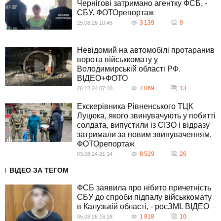
Чернігові затримано агентку ФСБ, -
СБУ. ФОТОрепортаж
3 139
9
25.08.25 10:45
Невідомий на автомобілі протаранив
ворота військкомату у
Володимирській області РФ.
ВІДЕО+ФОТО
7 069
13
26.12.24 07:10
Екскерівника Рівненського ТЦК
Луцюка, якого звинувачують у побитті
солдата, випустили із СІЗО і відразу
затримали за новим звинуваченням.
ФОТОрепортаж
8 529
26
03.08.24 21:14
ВІДЕО ЗА ТЕГОМ
ФСБ заявила про нібито причетність
СБУ до спроби підпалу військкомату
в Калузькій області, - росЗМІ. ВIДЕО
1 818
10
05.08.26 16:28