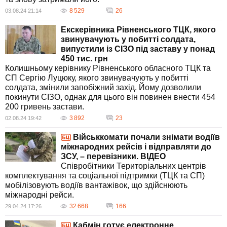
8 529
26
03.08.24 21:14
Екскерівника Рівненського ТЦК, якого
звинувачують у побитті солдата,
випустили із СІЗО під заставу у понад
450 тис. грн
Колишньому керівнику Рівненського обласного ТЦК та
СП Сергію Луцюку, якого звинувачують у побитті
солдата, змінили запобіжний захід. Йому дозволили
покинути СІЗО, однак для цього він повинен внести 454
200 гривень застави.
3 892
23
02.08.24 19:42
Військкомати почали знімати водіїв
міжнародних рейсів і відправляти до
ЗСУ, – перевізники. ВIДЕО
Співробітники Територіальних центрів
комплектування та соціальної підтримки (ТЦК та СП)
мобілізовують водіїв вантажівок, що здійснюють
міжнародні рейси.
32 668
166
29.04.24 17:26
Кабмін готує електронне