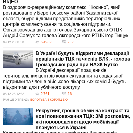
ВIДЕО
В оздоровчо-рекреаційному комплексі "Косино", який
розташовано у Берегівському районі Закарпатської
області, обурені діями представників територіальних
центрів комплектування та соціальної підтримки.
Організовував цю акцію голова Закарпатського ОТЦК
Андрій Савчук та голова Ужгородського РТЦК Ігор Тищук
69 989
717
09.12.23 11:58
В Україні будуть відкритими декларації
працівників ТЦК та членів ВЛК, - голова
Громадської ради при НАЗК Бутко
В Україні декларації працівників
територіальних центрів комплектування та соціальної
підтримки та членів військово-лікарських комісій будуть
відкритими для публічного доступу.
2 761
16
08.12.23 12:33
РАНІШЕ У ТРЕНДІ:
БОРОТЬБА З КОРУПЦІЄЮ
Рекрутинг, гроші в обмін на контракт та
нові повноваження ТЦК: ЗМІ розповіли,
які нововведення щодо мобілізації
плануються в Україні