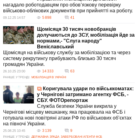
нагадало роботодавцям про обов’язкову перевірку
військово-облікових документів при прийнятті на роботу.
5 898
41
09.12.25 14:57
Щомісяця 30 тисяч новобранців
долучаються до ЗСУ, мобілізація йде за
нормами,- "Слуга народу"
Веніславський
Щомісяця на військову службу за мобілізацією та через
систему рекрутингу прибувають близько 30 тисяч
громадян України.
14 333
63
26.10.25 23:00
РАНІШЕ У ТРЕНДІ:
МОБІЛІЗАЦІЯ В УКРАЇНІ
Коригувала удари по військкоматах:
у Чернігові затримано агентку ФСБ, -
СБУ. ФОТОрепортаж
Служба безпеки України викрила у
Чернігові місцеву мешканку, яка працювала на ФСБ і
готувала нові повітряні атаки РФ по військових об’єктах
на півночі України.
3 139
9
25.08.25 10:45
РАНІШЕ У ТРЕНДІ:
ДЕРЖАВНА ЗРАДА
ЗАВЕРБОВАНІ АГЕНТИ ФСБ