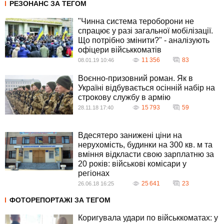
РЕЗОНАНС ЗА ТЕГОМ
"Чинна система тероборони не
спрацює у разі загальної мобілізації.
Що потрібно змінити?" - аналізують
офіцери військкоматів
11 356
83
08.01.19 10:46
Воєнно-призовний роман. Як в
Україні відбувається осінній набір на
строкову службу в армію
15 793
59
28.11.18 17:40
Вдесятеро занижені ціни на
нерухомість, будинки на 300 кв. м та
вміння відкласти свою зарплатню за
20 років: військові комісари у
регіонах
25 641
23
26.06.18 16:25
ФОТОРЕПОРТАЖІ ЗА ТЕГОМ
Коригувала удари по військкоматах: у