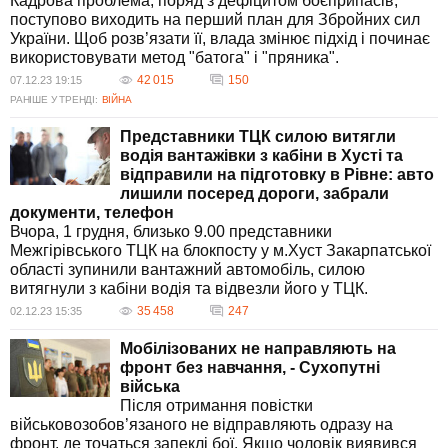
Кадрова проблема, поряд з дефіцитом боєприпасів,
поступово виходить на перший план для Збройних сил
України. Щоб розв’язати її, влада змінює підхід і починає
використовувати метод "батога" і "пряника".
42 015
150
07.12.23 19:15
РАНІШЕ У ТРЕНДІ:
ВІЙНА
Представники ТЦК силою витягли
водія вантажівки з кабіни в Хусті та
відправили на підготовку в Рівне: авто
лишили посеред дороги, забрали
документи, телефон
Вчора, 1 грудня, близько 9.00 представники
Межгірівського ТЦК на блокпосту у м.Хуст Закарпатської
області зупинили вантажний автомобіль, силою
витягнули з кабіни водія та відвезли його у ТЦК.
35 458
247
02.12.23 15:35
Мобілізованих не направляють на
фронт без навчання, - Сухопутні
війська
Після отримання повістки
військовозобов’язаного не відправляють одразу на
фронт, де точаться запеклі бої. Якщо чоловік виявився