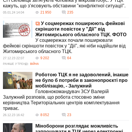
СП силоміць затягують чоловіка у мікроавтобус. У ТЦК
кажуть, що з’ясовують обставини "конфліктної ситуації".
21 950
235
05.01.24 14:04
У соцмережах поширюють фейкові
скріншоти повісток у "Дії" від
Житомирського обласного ТЦК. ФОТО
У соцмережах почали поширювати
фейкові скріншоти повісток у "Дії", які ніби надійшли від
Житомирського обласного ТЦК.
9 202
64
27.12.23 22:07
РАНІШЕ У ТРЕНДІ:
ВІЙНА
Роботою ТЦК я не задоволений, інакше
не було б потреби в законопроєкті про
мобілізацію, - Залужний
Головнокомандувач ЗСУ Валерій
Залужний розповів, що робота стосовно зміни
керівництва Територіальних центрів комплектування
триває.
8 052
23
26.12.23 16:42
Міноборони розглядає можливість
запрошувати в ТЦК через електронні