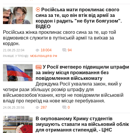
Російська мати проклинає свого
сина за те, що він втік від армії за
кордон і радить "не бути боягузом".
ВIДЕО
Російська жінка проклинає свого сина за те, що той
відмовився служити в путінській армії та виїхав за
кордон.
18 004
94
21.08.25 22:04
РАНІШЕ У ТРЕНДІ:
МОБІЛІЗАЦІЯ В РФ
У Росії вчетверо підвищили штрафи
за зміну місця проживання без
повідомлення військкомату
Держдума Росії ухвалила закон, який у
чотири рази збільшує розмір штрафу для
військовозобов'язаних, котрі не повідомили військовій
владі про переїзд на нове місце перебування.
287
0
24.06.25 20:56
В окупованому Криму студентів
змушують ставати на військовий облік
для отримання стипендій, - ЦНС