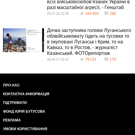
всіх військовозобов'язаних України в
разі масштабної агресії, - Генштаб
104 459
290
05.07.16 20:38
Дочка заступника голови Луганського
облвійськкомату їздить на тусовки то
в окуповані Луганськ і Крим, то на
Кавказ, то в Ростов, - журналіст
Казанський. ФОТОрепортаж
79 131
170
08.08.17 16:42
ПРО НАС
КОНТАКТНА ІНФОРМАЦІЯ
ПІДТРИМАТИ
ФОНД ЮРІЯ БУТУСОВА
РЕКЛАМА
УМОВИ КОРИСТУВАННЯ