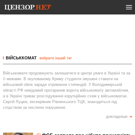
ВІЙСЬККОМАТ
вибрати інший тег
Військкомати продовжують залишатися в центрі уваги в Україні та за
її межами. В окупованому Криму студенти змушені ставати на
військовий облік заради отримання стипендій. У Володимирській
області РФ невідомий протаранив ворота військкомату автомобілем,
а в Україні триває розслідування корупційних схем у військкоматах.
Сергій Луцюк, екскерівник Рівненського ТЦК, знаходиться під
слідством за численні порушення.
Governance issues з військкоматами часто викликають протести та
докладніше
конфлікти за участю громадян та силовиків. На Львівщині
задекларовано величезні активи районного військкома, тоді як у Росії
17-річного студента засудили за спробу підпалу військкомату. Тим