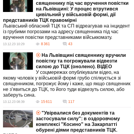
священнику під час вручення повістки
на Львівщині: У процес втрутився
цивільний у військовій формі, дії
представників ТЦК правомірні
Львівський обласний ТЦК та СП відреагував на інцидент
із грубими погрозами на адресу священника під час
вручення повістки представниками військкомату.
8 361
43
13.12.23 10:29
На Львівщині священнику вручили
повістку та погрожували відвезти
силою до ТЦК (онолено). ВIДЕО
У соцмережах опублікували відео, на
якому чоловік у військовій формі грубо спілкується зі
священником, погрожує йому і каже, що якщо священник
не з’явиться до ТЦК, то його туди відвезуть силою, або
заберуть сина.
15 611
117
13.12.23 08:39
"Увірвалися без документів та
застосували силу": в оздоровчому
комплексі "Косино" на Закарпатті
обурені діями представників ТЦК.