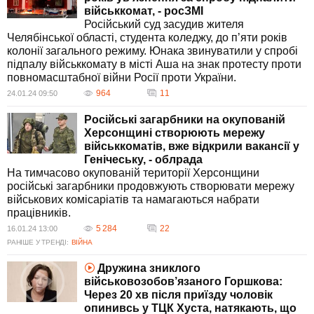
військкомат, - росЗМІ
Російський суд засудив жителя
Челябінської області, студента коледжу, до п’яти років
колонії загального режиму. Юнака звинуватили у спробі
підпалу військкомату в місті Аша на знак протесту проти
повномасштабної війни Росії проти України.
964
11
24.01.24 09:50
Російські загарбники на окупованій
Херсонщині створюють мережу
військкоматів, вже відкрили вакансії у
Генічеську, - облрада
На тимчасово окупованій території Херсонщини
російські загарбники продовжують створювати мережу
військових комісаріатів та намагаються набрати
працівників.
5 284
22
16.01.24 13:00
РАНІШЕ У ТРЕНДІ:
ВІЙНА
Дружина зниклого
військовозобов’язаного Горшкова:
Через 20 хв після приїзду чоловік
опинивсь у ТЦК Хуста, натякають, що