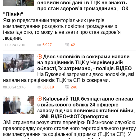
оновили свої дані і в ТЦК не знають
про стан здоров’я громадянина, - ОК
"Північ"
Якщо представники територіальних центрів
комплектування роздають повістки громадянам з
інвалідністю, то можуть не знати про стан здоров’я
людини.
5 927
42
11.03.24 12:10
Двоє чоловіків із сокирами напали
на працівників ТЦК у Чернівецькій
області, їх затримано, - поліція. ВIДЕО
На Буковині затримали двох чоловіків, які
напали на працівників ТЦК та СП із сокирами.
31 819
240
08.03.24 13:45
Київський ТЦК безпідставно списав
з військового обліку 24 офіцерів
запасу під час повномасштабної війни,
- ЗМІ. ВІДЕО+ФОТОрепортаж
ЗМІ отримали результати перевірки Військовою службою
правопорядку одного столичного територіального центру
комплектування та соціальної підтримки (ТЦК та СП). У