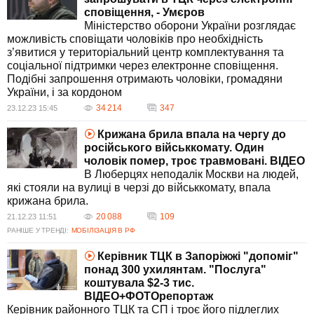
сповіщення, - Умєров
Міністерство оборони України розглядає
можливість сповіщати чоловіків про необхідність
з’явитися у територіальний центр комплектування та
соціальної підтримки через електронне сповіщення.
Подібні запрошення отримають чоловіки, громадяни
України, і за кордоном
34 214
347
23.12.23 15:45
Крижана брила впала на чергу до
російського військкомату. Один
чоловік помер, троє травмовані. ВIДЕО
В Люберцях неподалік Москви на людей,
які стояли на вулиці в черзі до військкомату, впала
крижана брила.
20 088
109
21.12.23 11:51
РАНІШЕ У ТРЕНДІ:
МОБІЛІЗАЦІЯ В РФ
Керівник ТЦК в Запоріжжі "допоміг"
понад 300 ухилянтам. "Послуга"
коштувала $2-3 тис.
ВІДЕО+ФОТОрепортаж
Керівник районного ТЦК та СП і троє його підлеглих