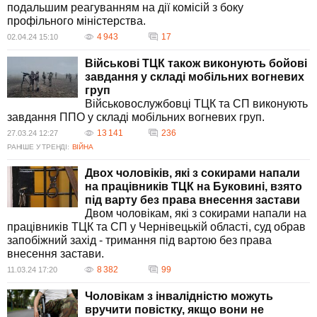
подальшим реагуванням на дії комісій з боку
профільного міністерства.
4 943
17
02.04.24 15:10
Військові ТЦК також виконують бойові
завдання у складі мобільних вогневих
груп
Військовослужбовці ТЦК та СП виконують
завдання ППО у складі мобільних вогневих груп.
13 141
236
27.03.24 12:27
РАНІШЕ У ТРЕНДІ:
ВІЙНА
Двох чоловіків, які з сокирами напали
на працівників ТЦК на Буковині, взято
під варту без права внесення застави
Двом чоловікам, які з сокирами напали на
працівників ТЦК та СП у Чернівецькій області, суд обрав
запобіжний захід - тримання під вартою без права
внесення застави.
8 382
99
11.03.24 17:20
Чоловікам з інвалідністю можуть
вручити повістку, якщо вони не