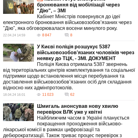
бронювання від мобілізації через
"Дію", – ЗМІ
Кабінет Міністрів повернувся до ідеї
електронного бронювання військовозобов’язаних через
"Дію", яка обговорювалася восени минулого року.
8 847
8
22.04.24 14:59
У Києві поліція розшукує 5387
військовозобов’язаних чоловіків через
неявку до ТЦК, - ЗМІ. ДОКУМЕНТ
Поліція Києва отримала 5387 звернень
від територіальних центрів комплектування та соціальної
підтримки щодо встановлення місця перебування та
доставлення військовозобов’язаних осіб для складання
відносно них адмінпротоколів.
11 023
62
18.04.24 16:01
Шмигаль анонсував нову хвилю
перевірок ВЛК уже у квітні
Найближчим часом в Україні планується
покращення проходження військово-
лікарської комісії в рамках цифровізації та
дебюрократизації. Також триває процес перевірок з