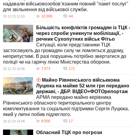
надавали військовозобов’язаним повний "пакет послуг"
для звільнення від військової служби.
10 369
44
20.12.23 12:03
Більшість конфліктів громадян із ТЦК -
через спроби уникнути мобілізації, -
речник Сухопутних військ Фітьо
Ситуації, коли представники ТЦК
застосовують до громадян силу чи ломляться додому,
неприпустимі. В разі порушень потрібно звертатися до
поліції чи на гарячу лінію Міністерства оборони.
7 073
172
20.12.23 10:56
Майно Рівненського військкома
Луцюка на майже 52 млн грн передано
державі, - ДБР. ВІДЕО+ФОТОрепортаж
АРМА передано майно керівника
Рівненського обласного територіального центру
комплектування та соціальної підтримки Сергія Луцюка,
який у липні побив підлеглого.
8 058
17
18.12.23 14:08
Обласний ТЦК про погрози