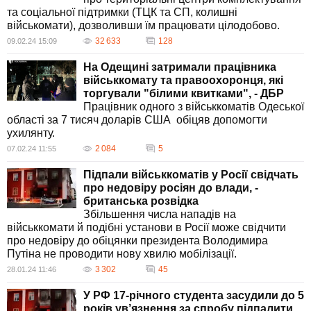
та соціальної підтримки (ТЦК та СП, колишні
військомати), дозволивши їм працювати цілодобово.
32 633
128
09.02.24 15:09
На Одещині затримали працівника
військкомату та правоохоронця, які
торгували "білими квитками", - ДБР
Працівник одного з військкоматів Одеської
області за 7 тисяч доларів США обіцяв допомогти
ухилянту.
2 084
5
07.02.24 11:55
Підпали військкоматів у Росії свідчать
про недовіру росіян до влади, -
британська розвідка
Збільшення числа нападів на
військкомати й подібні установи в Росії може свідчити
про недовіру до обіцянки президента Володимира
Путіна не проводити нову хвилю мобілізації.
3 302
45
28.01.24 11:46
У РФ 17-річного студента засудили до 5
років ув’язнення за спробу підпалити