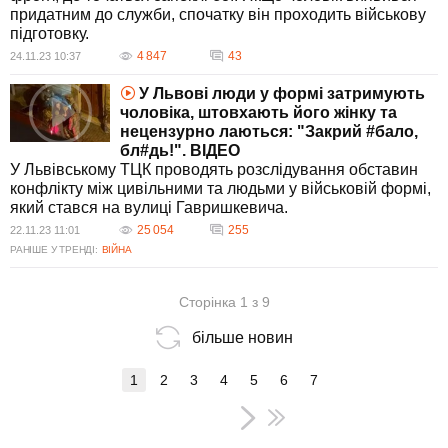
придатним до служби, спочатку він проходить військову
підготовку.
4 847
43
24.11.23 10:37
У Львові люди у формі затримують
чоловіка, штовхають його жінку та
нецензурно лаються: "Закрий #бало,
бл#дь!". ВIДЕО
У Львівському ТЦК проводять розслідування обставин
конфлікту між цивільними та людьми у військовій формі,
який стався на вулиці Гавришкевича.
25 054
255
22.11.23 11:01
РАНІШЕ У ТРЕНДІ:
ВІЙНА
Сторінка 1 з 9
більше новин
1
2
3
4
5
6
7