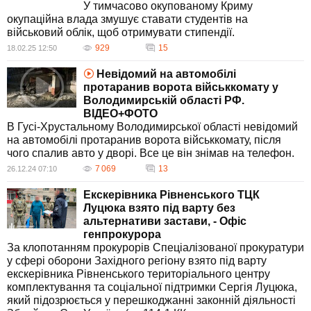
У тимчасово окупованому Криму
окупаційна влада змушує ставати студентів на
військовий облік, щоб отримувати стипендії.
929
15
18.02.25 12:50
Невідомий на автомобілі
протаранив ворота військкомату у
Володимирській області РФ.
ВІДЕО+ФОТО
В Гусі-Хрустальному Володимирської області невідомий
на автомобілі протаранив ворота військкомату, після
чого спалив авто у дворі. Все це він знімав на телефон.
7 069
13
26.12.24 07:10
Екскерівника Рівненського ТЦК
Луцюка взято під варту без
альтернативи застави, - Офіс
генпрокурора
За клопотанням прокурорів Спеціалізованої прокуратури
у сфері оборони Західного регіону взято під варту
екскерівника Рівненського територіального центру
комплектування та соціальної підтримки Сергія Луцюка,
який підозрюється у перешкоджанні законній діяльності