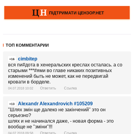
ТОП КОММЕНТАРИИ
cimbitep
+16
вся пи#дота в хенеральских креслах осталась. а со
старыми ***#ями во главе никаких позитивных
изменений быть не может, как не передвигай
кровати в борделе.
Ответить
Ссылка
04.07.2018 10:02
Alexandr Alexandrovich #105209
+13
"Шлях змін ще далеко не закінчений" это он
серьезно?
шлях и не начинался даже, - новая форма - это
вообще не "зміни"!!!
Ответить
Ссылка
04.07.2018 09:58